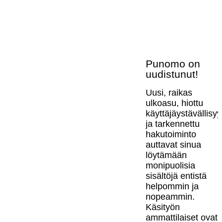
Punomo on
uudistunut!
Uusi, raikas
ulkoasu, hiottu
käyttäjäystävällisy
ja tarkennettu
hakutoiminto
auttavat sinua
löytämään
monipuolisia
sisältöjä entistä
helpommin ja
nopeammin.
Käsityön
ammattilaiset ovat