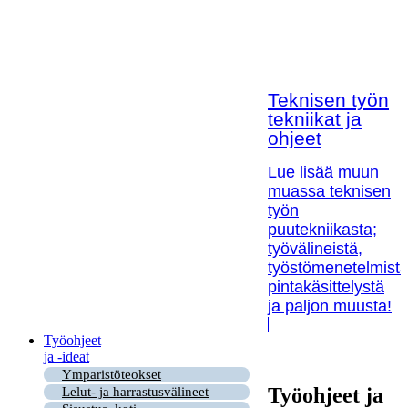
Teknisen työn
tekniikat ja
ohjeet
Lue lisää muun
muassa teknisen
työn
puutekniikasta;
työvälineistä,
työstömenetelmistä
pintakäsittelystä
ja paljon muusta!
Työohjeet
ja -ideat
Ymparistöteokset
Työohjeet ja
Lelut- ja harrastusvälineet