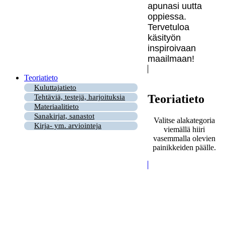
apunasi uutta
oppiessa.
Tervetuloa
käsityön
inspiroivaan
maailmaan!
Teoriatieto
Kuluttajatieto
Teoriatieto
Tehtäviä, testejä, harjoituksia
Materiaalitieto
Sanakirjat, sanastot
Valitse alakategoria
Kirja- ym. arviointeja
viemällä hiiri
vasemmalla olevien
painikkeiden päälle.