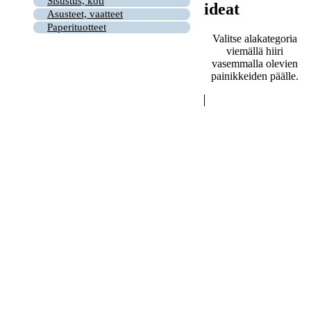
Sisustus, koti
ideat
Asusteet, vaatteet
Paperituotteet
Valitse alakategoria
viemällä hiiri
vasemmalla olevien
painikkeiden päälle.