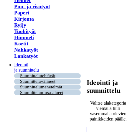
Helmet
Puu- ja risutyöt
Paperi
Kirjonta
Ryijy
Tuohityöt
Himmeli
Kortit
Nahkatyöt
Lankatyöt
Ideointi
ja suunnittelu
Suunnittelutehtävät
Ideointi ja
Suunnitteluvälineet
Suunnittelumenetelmät
suunnittelu
Suunnittelun-osa-alueet
Valitse alakategoria
viemällä hiiri
vasemmalla olevien
painikkeiden päälle.