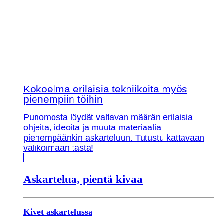
Kokoelma erilaisia tekniikoita myös
pienempiin töihin
Punomosta löydät valtavan määrän erilaisia
ohjeita, ideoita ja muuta materiaalia
pienempäänkin askarteluun. Tutustu kattavaan
valikoimaan tästä!
Askartelua, pientä kivaa
Kivet askartelussa