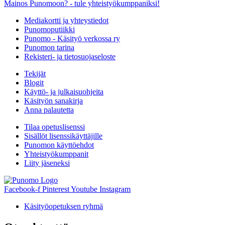
Mainos Punomoon? - tule yhteistyökumppaniksi!
Mediakortti ja yhteystiedot
Punomoputiikki
Punomo - Käsityö verkossa ry
Punomon tarina
Rekisteri- ja tietosuojaseloste
Tekijät
Blogit
Käyttö- ja julkaisuohjeita
Käsityön sanakirja
Anna palautetta
Tilaa opetuslisenssi
Sisällöt lisenssikäyttäjille
Punomon käyttöehdot
Yhteistyökumppanit
Liity jäseneksi
Facebook-f
Pinterest
Youtube
Instagram
Käsityöopetuksen ryhmä