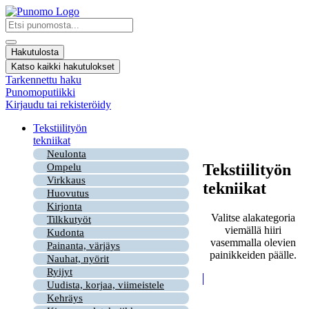
Mene
sisältöön
Search
...
Hakutulosta
Katso kaikki hakutulokset
Tarkennettu haku
Punomoputiikki
Kirjaudu tai rekisteröidy
Tekstiilityön
tekniikat
Neulonta
Tekstiilityön
Ompelu
Virkkaus
tekniikat
Huovutus
Kirjonta
Valitse alakategoria
Tilkkutyöt
viemällä hiiri
Kudonta
vasemmalla olevien
Painanta, värjäys
painikkeiden päälle.
Nauhat, nyörit
Ryijyt
Uudista, korjaa, viimeistele
Kehräys