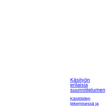
Käsityön
erilaisia
suunnittelumen
Käsitöiden
tekemisessä ja