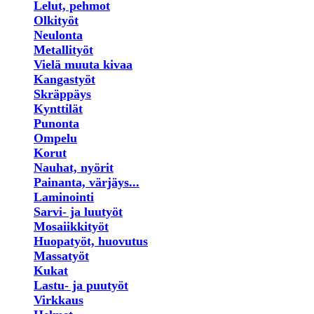
Lelut, pehmot
Olkityöt
Neulonta
Metallityöt
Vielä muuta kivaa
Kangastyöt
Skräppäys
Kynttilät
Punonta
Ompelu
Korut
Nauhat, nyörit
Painanta, värjäys...
Laminointi
Sarvi- ja luutyöt
Mosaiikkityöt
Huopatyöt, huovutus
Massatyöt
Kukat
Lastu- ja puutyöt
Virkkaus