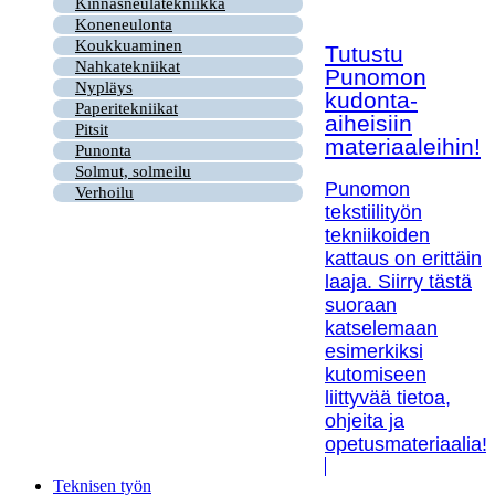
Kinnasneulatekniikka
Koneneulonta
Koukkuaminen
Tutustu
Nahkatekniikat
Punomon
Nypläys
kudonta-
Paperitekniikat
aiheisiin
Pitsit
materiaaleihin!
Punonta
Solmut, solmeilu
Punomon
Verhoilu
tekstiilityön
tekniikoiden
kattaus on erittäin
laaja. Siirry tästä
suoraan
katselemaan
esimerkiksi
kutomiseen
liittyvää tietoa,
ohjeita ja
opetusmateriaalia!
Teknisen työn