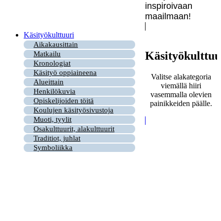
inspiroivaan
maailmaan!
Käsityökulttuuri
Aikakausittain
Käsityökulttuu
Matkailu
Kronologiat
Käsityö oppiaineena
Valitse alakategoria
Alueittain
viemällä hiiri
Henkilökuvia
vasemmalla olevien
Opiskelijoiden töitä
painikkeiden päälle.
Koulujen käsityösivustoja
Muoti, tyylit
Osakulttuurit, alakulttuurit
Traditiot, juhlat
Symboliikka