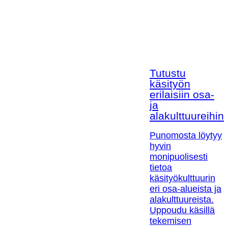
Tutustu
käsityön
erilaisiin osa-
ja
alakulttuureihin!
Punomosta löytyy
hyvin
monipuolisesti
tietoa
käsityökulttuurin
eri osa-alueista ja
alakulttuureista.
Uppoudu käsillä
tekemisen