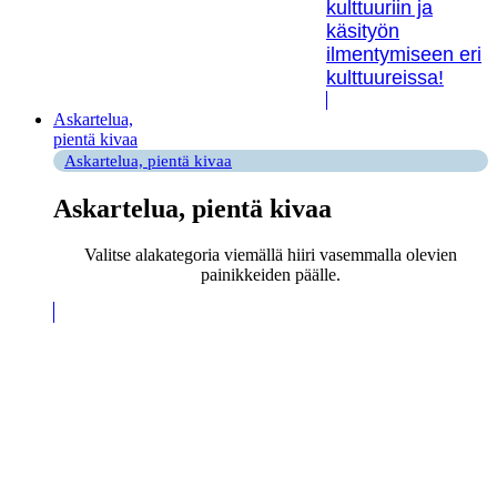
kulttuuriin ja
käsityön
ilmentymiseen eri
kulttuureissa!
Askartelua,
pientä kivaa
Askartelua, pientä kivaa
Askartelua, pientä kivaa
Valitse alakategoria viemällä hiiri vasemmalla olevien
painikkeiden päälle.