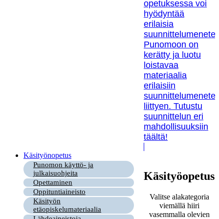
opetuksessa voi
hyödyntää
erilaisia
suunnittelumenetel
Punomoon on
kerätty ja luotu
loistavaa
materiaalia
erilaisiin
suunnittelumenetel
liittyen. Tutustu
suunnittelun eri
mahdollisuuksiin
täältä!
Käsityönopetus
Punomon käyttö- ja
julkaisuohjeita
Käsityöopetus
Opettaminen
Oppituntiaineisto
Valitse alakategoria
Käsityön
viemällä hiiri
etäopiskelumateriaalia
vasemmalla olevien
Lähdeaineistoja