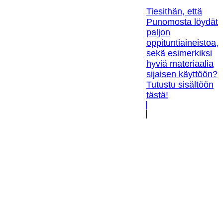
Tiesithän, että
Punomosta löydät
paljon
oppituntiaineistoa,
sekä esimerkiksi
hyviä materiaalia
sijaisen käyttöön?
Tutustu sisältöön
tästä!