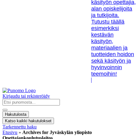
käsityön opettajia,
alan opiskelijoita
ja tutkijoita.
Tutustu täällä
esimerkiksi
kestävän
käsityön,
materiaalien ja
tuotteiden hoidon
sekä käsityön ja
hyvinvoinnin
teemoihin!
Kirjaudu tai rekisteröidy
Search
...
Hakutulosta
Katso kaikki hakutulokset
Tarkennettu haku
Etusivu
»
Archives for Jyväskylän yliopisto
Opettajankoulutuslaitos