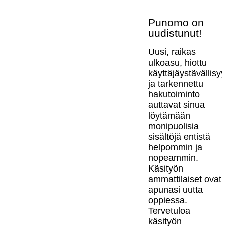
Punomo on
uudistunut!
Uusi, raikas
ulkoasu, hiottu
käyttäjäystävällisy
ja tarkennettu
hakutoiminto
auttavat sinua
löytämään
monipuolisia
sisältöjä entistä
helpommin ja
nopeammin.
Käsityön
ammattilaiset ovat
apunasi uutta
oppiessa.
Tervetuloa
käsityön