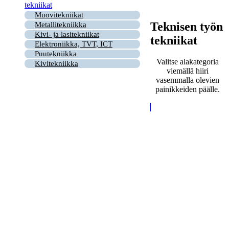
tekniikat
Muovitekniikat
Teknisen työn
Metallitekniikka
Kivi- ja lasitekniikat
tekniikat
Elektroniikka, TVT, ICT
Puutekniikka
Valitse alakategoria
Kivitekniikka
viemällä hiiri
vasemmalla olevien
painikkeiden päälle.