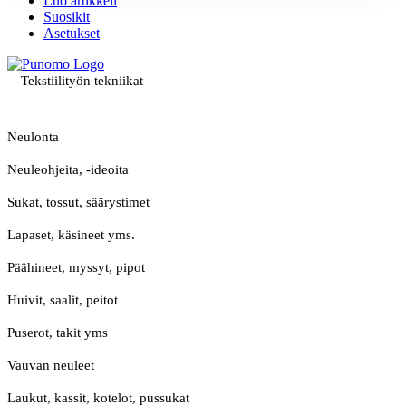
Luo artikkeli
Suosikit
Asetukset
Tekstiilityön tekniikat
Neulonta
Neuleohjeita, -ideoita
Sukat, tossut, säärystimet
Lapaset, käsineet yms.
Päähineet, myssyt, pipot
Huivit, saalit, peitot
Puserot, takit yms
Vauvan neuleet
Laukut, kassit, kotelot, pussukat