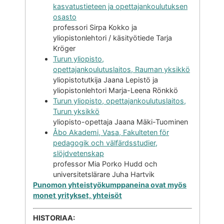
kasvatustieteen ja opettajankoulutuksen
osasto
professori Sirpa Kokko ja
yliopistonlehtori / käsityötiede Tarja
Kröger
Turun yliopisto,
opettajankoulutuslaitos,
Rauman
yksikkö
yliopistotutkija Jaana Lepistö ja
yliopistonlehtori Marja-Leena Rönkkö
Turun yliopis
to, opettajan
koulutuslaitos,
Turun yksikkö
yliopisto-opettaja Jaana Mäki-Tuominen
Åbo Akademi, Vasa, Fakulteten för
pedagogik och välfärdsstudier,
slöjdvetenskap
professor Mia Porko Hudd och
universitetslärare Juha Hartvik
Punomon yhteistyökumppaneina ovat myös
monet yritykset, yhteisöt
HISTORIAA: