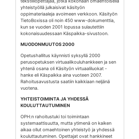
tekstiiliopettajaa, jotka kokonaan omaehtoisella
yhteistyöllä julkaisivat käsityön
oppimateriaaleja avoimeen verkkoon. Käsityön
TietoBoxissa oli noin 450 www-dokumenttia,
kun se vuoden 2001 lopussa sulautettiin
kokonaisuudessaan Käspaikka-sivustoon.
MUODONMUUTOS 2000
Opetushallitus käynnisti syksyllä 2000
perusopetuksen virtuaalikouluhankkeen ja sen
yhtenä osana oli Käsityön virtuaaliluokat -
hanke eli Käspaikka aina vuoteen 2007.
Rahoitusavustusta saatiin kaikkiaan neljänä
vuotena.
YHTEISTOIMINTA JA YHDESSÄ
KOULUTTAUTUMINEN
OPH:n rahoitustuki toi toimintaan
systemaattisuutta, mutta ytimenä on kaiken
aikaa ollut omaehtoinen yhteistyö ja yhdessä
kouluttautuminen. Opettajat ovat hankkineet