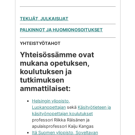
TEKIJÄT, JULKAISIJAT
PALKINNOT JA HUOMIONOSOITUKSET
YHTEISTYÖTAHOT
Yhteisössämme ovat
mukana opetuksen,
koulutuksen ja
tutkimuksen
ammattilaiset:
Helsingin yliopisto,
Luokanopettajan
sekä
Käsityötieteen ja
käsityönopettajan koulutukset
professori Riikka Räisänen ja
apulaisprofessori Kaiju Kangas
Itä Suomen yliopisto, Soveltavan