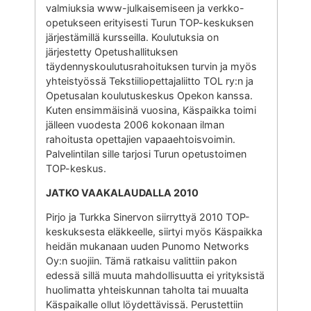
valmiuksia www-julkaisemiseen ja verkko-
opetukseen erityisesti Turun TOP-keskuksen
järjestämillä kursseilla. Koulutuksia on
järjestetty Opetushallituksen
täydennyskoulutusrahoituksen turvin ja myös
yhteistyössä Tekstiiliopettajaliitto TOL ry:n ja
Opetusalan koulutuskeskus Opekon kanssa.
Kuten ensimmäisinä vuosina, Käspaikka toimi
jälleen vuodesta 2006 kokonaan ilman
rahoitusta opettajien vapaaehtoisvoimin.
Palvelintilan sille tarjosi Turun opetustoimen
TOP-keskus.
JATKO VAAKALAUDALLA 2010
Pirjo ja Turkka Sinervon siirryttyä 2010 TOP-
keskuksesta eläkkeelle, siirtyi myös Käspaikka
heidän mukanaan uuden Punomo Networks
Oy:n suojiin. Tämä ratkaisu valittiin pakon
edessä sillä muuta mahdollisuutta ei yrityksistä
huolimatta yhteiskunnan taholta tai muualta
Käspaikalle ollut löydettävissä. Perustettiin