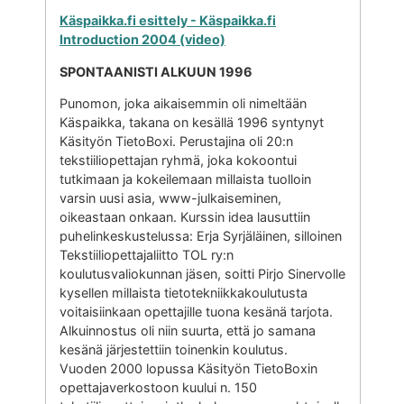
Käspaikka.fi esittely - Käspaikka.fi
Introduction 2004 (video)
SPONTAANISTI ALKUUN 1996
Punomon, joka aikaisemmin oli nimeltään
Käspaikka, takana on kesällä 1996 syntynyt
Käsityön TietoBoxi. Perustajina oli 20:n
tekstiiliopettajan ryhmä, joka kokoontui
tutkimaan ja kokeilemaan millaista tuolloin
varsin uusi asia, www-julkaiseminen,
oikeastaan onkaan. Kurssin idea lausuttiin
puhelinkeskustelussa: Erja Syrjäläinen, silloinen
Tekstiiliopettajaliitto TOL ry:n
koulutusvaliokunnan jäsen, soitti Pirjo Sinervolle
kysellen millaista tietotekniikkakoulutusta
voitaisiinkaan opettajille tuona kesänä tarjota.
Alkuinnostus oli niin suurta, että jo samana
kesänä järjestettiin toinenkin koulutus.
Vuoden 2000 lopussa Käsityön TietoBoxin
opettajaverkostoon kuului n. 150