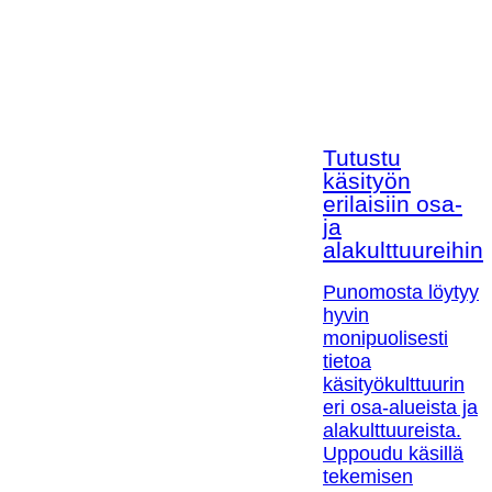
Tutustu
käsityön
erilaisiin osa-
ja
alakulttuureihin!
Punomosta löytyy
hyvin
monipuolisesti
tietoa
käsityökulttuurin
eri osa-alueista ja
alakulttuureista.
Uppoudu käsillä
tekemisen