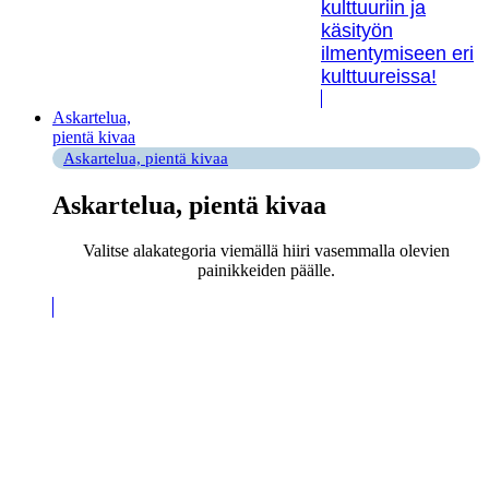
kulttuuriin ja
käsityön
ilmentymiseen eri
kulttuureissa!
Askartelua,
pientä kivaa
Askartelua, pientä kivaa
Askartelua, pientä kivaa
Valitse alakategoria viemällä hiiri vasemmalla olevien
painikkeiden päälle.