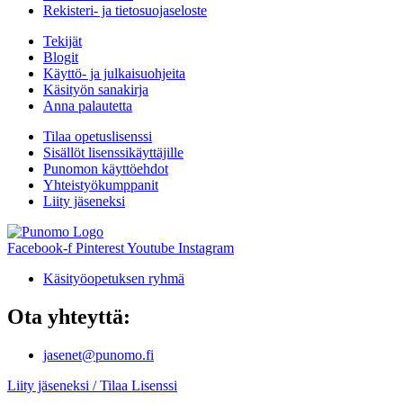
Rekisteri- ja tietosuojaseloste
Tekijät
Blogit
Käyttö- ja julkaisuohjeita
Käsityön sanakirja
Anna palautetta
Tilaa opetuslisenssi
Sisällöt lisenssikäyttäjille
Punomon käyttöehdot
Yhteistyökumppanit
Liity jäseneksi
Facebook-f
Pinterest
Youtube
Instagram
Käsityöopetuksen ryhmä
Ota yhteyttä:
jasenet@punomo.fi
Liity jäseneksi / Tilaa Lisenssi