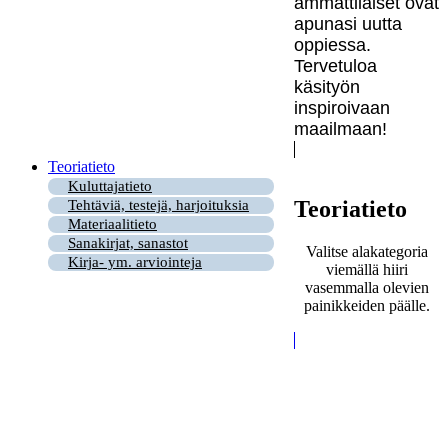
ammattilaiset ovat
apunasi uutta
oppiessa.
Tervetuloa
käsityön
inspiroivaan
maailmaan!
Teoriatieto
Kuluttajatieto
Teoriatieto
Tehtäviä, testejä, harjoituksia
Materiaalitieto
Sanakirjat, sanastot
Valitse alakategoria
Kirja- ym. arviointeja
viemällä hiiri
vasemmalla olevien
painikkeiden päälle.