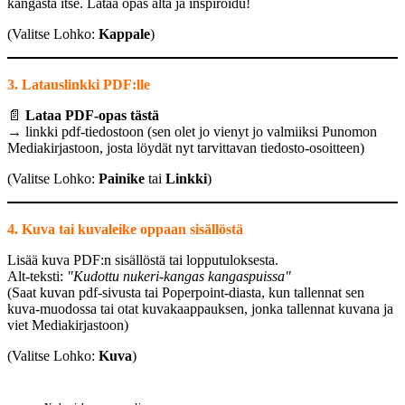
kangasta itse. Lataa opas alta ja inspiroidu!
(Valitse Lohko:
Kappale
)
3. Latauslinkki PDF:lle
📄
Lataa PDF-opas tästä
→ linkki pdf-tiedostoon (sen olet jo vienyt jo valmiiksi Punomon
Mediakirjastoon, josta löydät nyt tarvittavan tiedosto-osoitteen)
(Valitse Lohko:
Painike
tai
Linkki
)
4. Kuva tai kuvaleike oppaan sisällöstä
Lisää kuva PDF:n sisällöstä tai lopputuloksesta.
Alt-teksti:
"Kudottu nukeri-kangas kangaspuissa"
(Saat kuvan pdf-sivusta tai Poperpoint-diasta, kun tallennat sen
kuva-muodossa tai otat kuvakaappauksen, jonka tallennat kuvana ja
viet Mediakirjastoon)
(Valitse Lohko:
Kuva
)