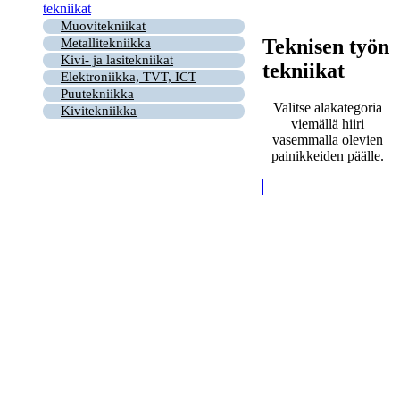
tekniikat
Muovitekniikat
Teknisen työn
Metallitekniikka
Kivi- ja lasitekniikat
tekniikat
Elektroniikka, TVT, ICT
Puutekniikka
Valitse alakategoria
Kivitekniikka
viemällä hiiri
vasemmalla olevien
painikkeiden päälle.