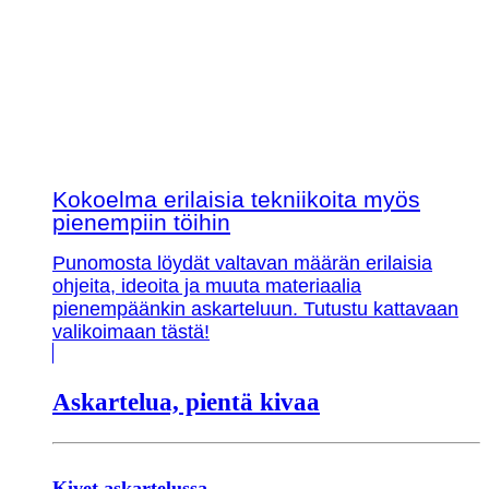
Kokoelma erilaisia tekniikoita myös
pienempiin töihin
Punomosta löydät valtavan määrän erilaisia
ohjeita, ideoita ja muuta materiaalia
pienempäänkin askarteluun. Tutustu kattavaan
valikoimaan tästä!
Askartelua, pientä kivaa
Kivet askartelussa