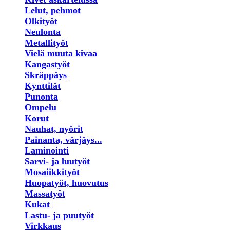
Lelut, pehmot
Olkityöt
Neulonta
Metallityöt
Vielä muuta kivaa
Kangastyöt
Skräppäys
Kynttilät
Punonta
Ompelu
Korut
Nauhat, nyörit
Painanta, värjäys...
Laminointi
Sarvi- ja luutyöt
Mosaiikkityöt
Huopatyöt, huovutus
Massatyöt
Kukat
Lastu- ja puutyöt
Virkkaus