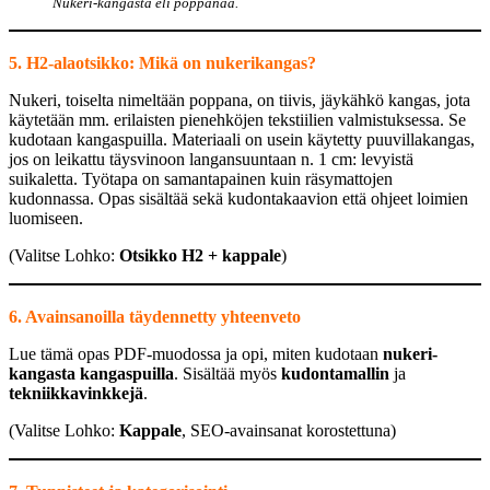
Nukeri-kangasta eli poppanaa.
5. H2-alaotsikko: Mikä on nukerikangas?
Nukeri, toiselta nimeltään poppana, on tiivis, jäykähkö kangas, jota
käytetään mm. erilaisten pienehköjen tekstiilien valmistuksessa. Se
kudotaan kangaspuilla. Materiaali on usein käytetty puuvillakangas,
jos on leikattu täysvinoon langansuuntaan n. 1 cm: levyistä
suikaletta. Työtapa on samantapainen kuin räsymattojen
kudonnassa. Opas sisältää sekä kudontakaavion että ohjeet loimien
luomiseen.
(Valitse Lohko:
Otsikko H2 + kappale
)
6. Avainsanoilla täydennetty yhteenveto
Lue tämä opas PDF-muodossa ja opi, miten kudotaan
nukeri-
kangasta
kangaspuilla
. Sisältää myös
kudontamallin
ja
tekniikkavinkkejä
.
(Valitse Lohko:
Kappale
, SEO-avainsanat korostettuna)