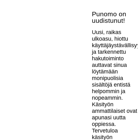
Punomo on
uudistunut!
Uusi, raikas
ulkoasu, hiottu
käyttäjäystävällisy
ja tarkennettu
hakutoiminto
auttavat sinua
löytämään
monipuolisia
sisältöjä entistä
helpommin ja
nopeammin.
Käsityön
ammattilaiset ovat
apunasi uutta
oppiessa.
Tervetuloa
käsityön