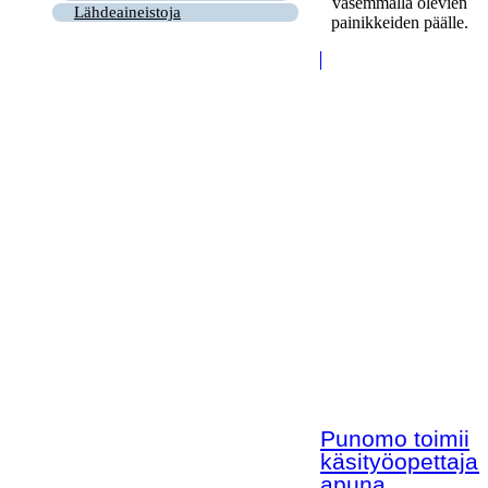
vasemmalla olevien
Lähdeaineistoja
painikkeiden päälle.
Punomo toimii
käsityöopettaja
apuna