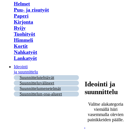
Helmet
Puu- ja risutyöt
Paperi
Kirjonta
Ryijy
Tuohityöt
Himmeli
Kortit
Nahkatyöt
Lankatyöt
Ideointi
ja suunnittelu
Suunnittelutehtävät
Ideointi ja
Suunnitteluvälineet
Suunnittelumenetelmät
suunnittelu
Suunnittelun-osa-alueet
Valitse alakategoria
viemällä hiiri
vasemmalla olevien
painikkeiden päälle.