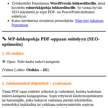
Työskentelet Punomossa
WordPressin lohkoeditorilla
, tässä
kuviteltu
esimerkkipohja lohkoeditorille
. Se vastaa hyvää
SEO-käytäntöä ja sopii PDF- tai PowerPoint-tiedoston
esittelyyn.
Katso tarvittaessa sivunteon perusohjeita:
Näin teet julkaisun
Punomoon
🔧 WP-lohkopohja PDF-oppaan esittelyyn (SEO-
optimoitu)
1. H1-otsikko
🎯
Opas: Näin kudot nukeri-kangasta
(Valitse Lohko:
Otsikko – H1
)
2. Johdantoteksti (leipäteksti + avainsanat)
Tämä PDF-opas esittelee selkeästi ja vaiheittain, kuinka kudotaan
nukeri-kangasta kangaspuissa. Sopii erityisesti käsityönopetukseen
tai harrastajille, jotka haluavat valmistaa pieniin tekstiileihin,
esimerkiksi laukkuihin tai vaikkapa nukenvaatteisiin sopivaa