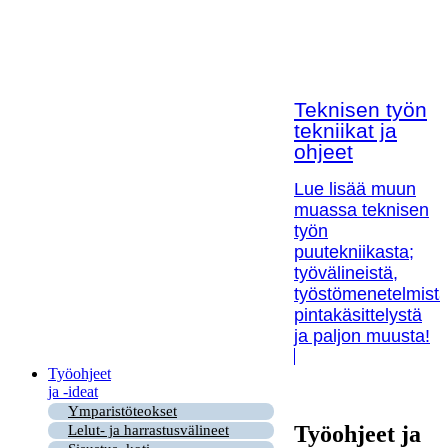
Teknisen työn
tekniikat ja
ohjeet
Lue lisää muun
muassa teknisen
työn
puutekniikasta;
työvälineistä,
työstömenetelmistä
pintakäsittelystä
ja paljon muusta!
Työohjeet
ja -ideat
Ymparistöteokset
Työohjeet ja
Lelut- ja harrastusvälineet