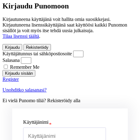
Kirjaudu Punomoon
Kirjautuneena käyttäjänä voit hallita omia suosikkejasi.
Kirjautuneena lisenssikäyttäjänä saat käyttöösi kaikki Punomon
sisällöt ja voit myös itse tehdä uusia julkaisuja.
Tilaa lisenssi täältä
.
Kirjaudu
Rekisteröidy
Käyttäjätunnus tai sähköpostiosoite
Salasana
Remember Me
Kirjaudu sisään
Register
Unohditko salasanasi?
Ei vielä Punomo tiliä? Rekisteröidy alla
Käyttäjänimi