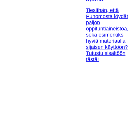
Tiesithän, että
Punomosta löydät
paljon
oppituntiaineistoa,
sekä esimerkiksi
hyviä materiaalia
sijaisen käyttöön?
Tutustu sisältöön
tästä!