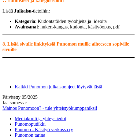
7. Tunnisteet ja kategorisointi
Lisää
Julkaisu
-tietoihin:
Kategoria
: Kudontatöiden työohjeita ja -ideoita
Avainsanat
: nukeri-kangas, kudonta, käsityöopas, pdf
8. Lisää sivulle linkityksiä Punomon muille aiheeseen sopiville
sivuille
Kaikki Punomon julkaisuohjeet löytyvät tästä
Päivitetty 05/2025
Jaa somessa:
Mainos Punomoon? - tule yhteistyökumppaniksi!
Mediakortti ja yhteystiedot
Punomoputiikki
Punomo - Käsityö verkossa ry
Punomon tarina