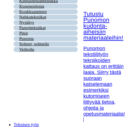
Kinnasneulatekniikka
Koneneulonta
Koukkuaminen
Tutustu
Nahkatekniikat
Punomon
Nypläys
kudonta-
Paperitekniikat
aiheisiin
Pitsit
materiaaleihin!
Punonta
Solmut, solmeilu
Punomon
Verhoilu
tekstiilityön
tekniikoiden
kattaus on erittäin
laaja. Siirry tästä
suoraan
katselemaan
esimerkiksi
kutomiseen
liittyvää tietoa,
ohjeita ja
opetusmateriaalia!
Teknisen työn