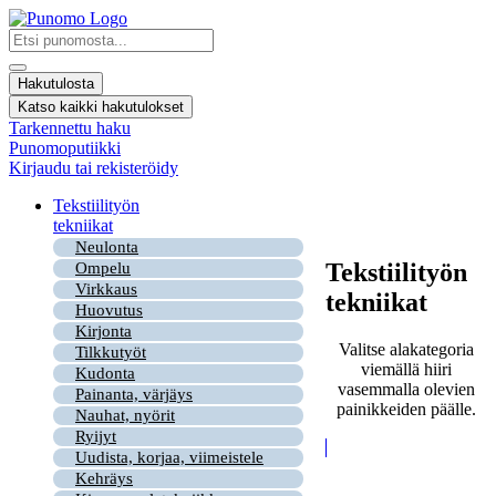
Mene
sisältöön
Search
...
Hakutulosta
Katso kaikki hakutulokset
Tarkennettu haku
Punomoputiikki
Kirjaudu tai rekisteröidy
Tekstiilityön
tekniikat
Neulonta
Tekstiilityön
Ompelu
Virkkaus
tekniikat
Huovutus
Kirjonta
Valitse alakategoria
Tilkkutyöt
viemällä hiiri
Kudonta
vasemmalla olevien
Painanta, värjäys
painikkeiden päälle.
Nauhat, nyörit
Ryijyt
Uudista, korjaa, viimeistele
Kehräys