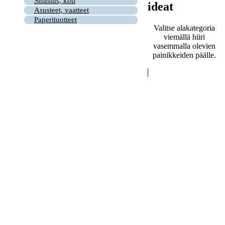
Sisustus, koti
ideat
Asusteet, vaatteet
Paperituotteet
Valitse alakategoria
viemällä hiiri
vasemmalla olevien
painikkeiden päälle.