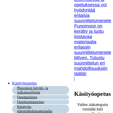
opetuksessa voi
hyödyntää
erilaisia
suunnittelumenetel
Punomoon on
kerätty ja luotu
loistavaa
materiaalia
erilaisiin
suunnittelumenetel
liittyen. Tutustu
suunnittelun eri
mahdollisuuksiin
täältä!
Käsityönopetus
Punomon käyttö- ja
julkaisuohjeita
Käsityöopetus
Opettaminen
Oppituntiaineisto
Valitse alakategoria
Käsityön
viemällä hiiri
etäopiskelumateriaalia