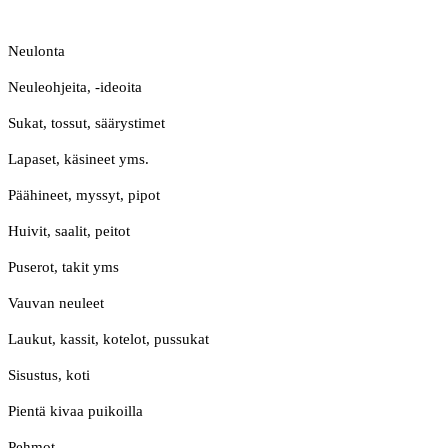
Neulonta
Neuleohjeita, -ideoita
Sukat, tossut, säärystimet
Lapaset, käsineet yms.
Päähineet, myssyt, pipot
Huivit, saalit, peitot
Puserot, takit yms
Vauvan neuleet
Laukut, kassit, kotelot, pussukat
Sisustus, koti
Pientä kivaa puikoilla
Pehmot