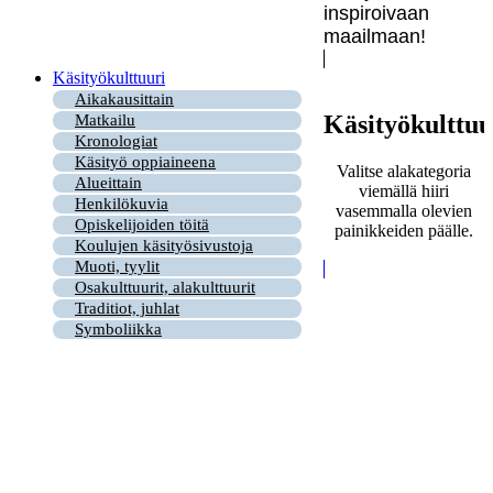
inspiroivaan
maailmaan!
Käsityökulttuuri
Aikakausittain
Käsityökulttuu
Matkailu
Kronologiat
Käsityö oppiaineena
Valitse alakategoria
Alueittain
viemällä hiiri
Henkilökuvia
vasemmalla olevien
Opiskelijoiden töitä
painikkeiden päälle.
Koulujen käsityösivustoja
Muoti, tyylit
Osakulttuurit, alakulttuurit
Traditiot, juhlat
Symboliikka