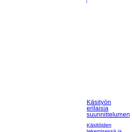
Käsityön
erilaisia
suunnittelumen
Käsitöiden
tekemisessä ja