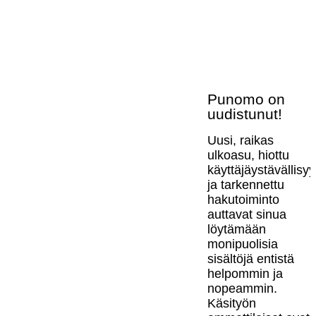
Punomo on
uudistunut!
Uusi, raikas
ulkoasu, hiottu
käyttäjäystävällisy
ja tarkennettu
hakutoiminto
auttavat sinua
löytämään
monipuolisia
sisältöjä entistä
helpommin ja
nopeammin.
Käsityön