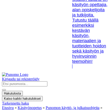
käsityön opettajia,
alan opiskelijoita
ja tutkijoita.
Tutustu täällä
esimerkiksi
kestävän
käsityön,
materiaalien ja
tuotteiden hoidon
sekä käsityön ja
hyvinvoinnin
teemoihin!
Kirjaudu tai rekisteröidy
Search
...
Hakutulosta
Katso kaikki hakutulokset
Tarkennettu haku
Etusivu
»
Käsityönopetus
»
Punomon käyttö- ja julkaisuohjeita
»