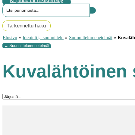
Kirjaudu tai rekisteröidy
Search
...
Tarkennettu haku
Etusivu
»
Ideointi ja suunnittelu
»
Suunnittelumenetelmät
»
Kuvaläht
← Suunnittelumenetelmät
Kuvalähtöinen 