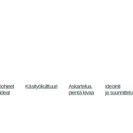
öohjeet
Käsityökulttuuri
Askartelua,
Ideointi
-ideat
pientä kivaa
ja suunnittelu