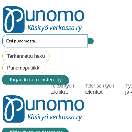
Mene
sisältöön
Search
...
Tarkennettu haku
Punomoputiikki
Kirjaudu tai rekisteröidy
Tekstiilityön
Teknisen työn
Ty
tekniikat
tekniikat
ja 