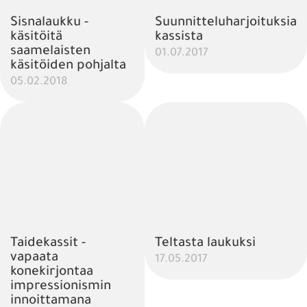
Sisnalaukku -
Suunnitteluharjoituksia
käsitöitä
kassista
saamelaisten
01.07.2017
käsitöiden pohjalta
05.02.2018
Taidekassit -
Teltasta laukuksi
vapaata
17.05.2017
konekirjontaa
impressionismin
innoittamana