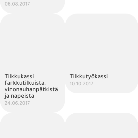
06.08.2017
Tilkkukassi
Tilkkutyökassi
farkkutilkuista,
10.10.2017
vinonauhanpätkistä
ja napeista
24.06.2017