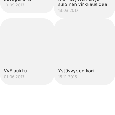
suloinen virkkausidea
10.09.2017
13.03.2017
Vyölaukku
Ystävyyden kori
01.06.2017
15.11.2016