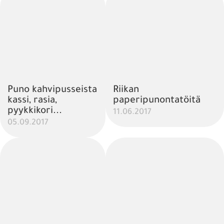
Puno kahvipusseista
Riikan
kassi, rasia,
paperipunontatöitä
pyykkikori...
11.06.2017
05.09.2017