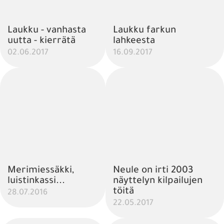
Laukku - vanhasta
Laukku farkun
uutta - kierrätä
lahkeesta
02.06.2017
16.09.2017
Merimiessäkki,
Neule on irti 2003
luistinkassi...
näyttelyn kilpailujen
töitä
28.07.2016
22.05.2017