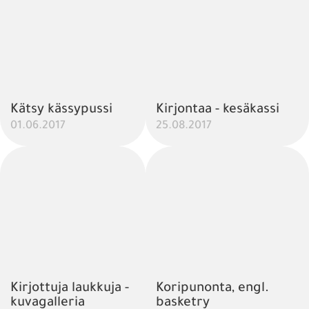
Kätsy kässypussi
Kirjontaa - kesäkassi
01.06.2017
25.08.2017
Kirjottuja laukkuja -
Koripunonta, engl.
kuvagalleria
basketry