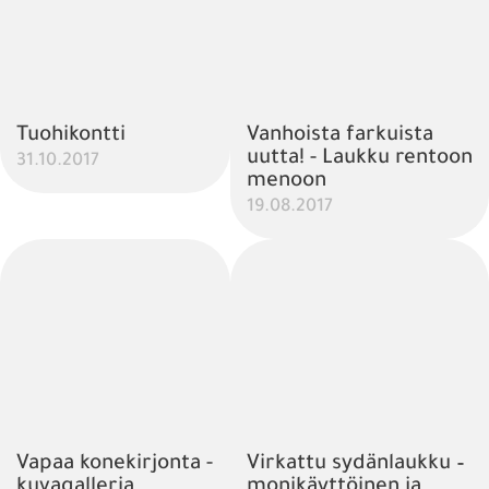
Tuohikontti
Vanhoista farkuista
uutta! - Laukku rentoon
31.10.2017
menoon
19.08.2017
Vapaa konekirjonta -
Virkattu sydänlaukku –
kuvagalleria
monikäyttöinen ja