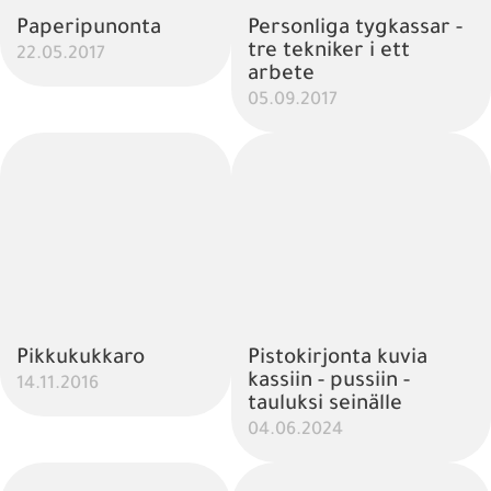
Paperipunonta
Personliga tygkassar -
tre tekniker i ett
22.05.2017
arbete
05.09.2017
Pikkukukkaro
Pistokirjonta kuvia
kassiin - pussiin -
14.11.2016
tauluksi seinälle
04.06.2024