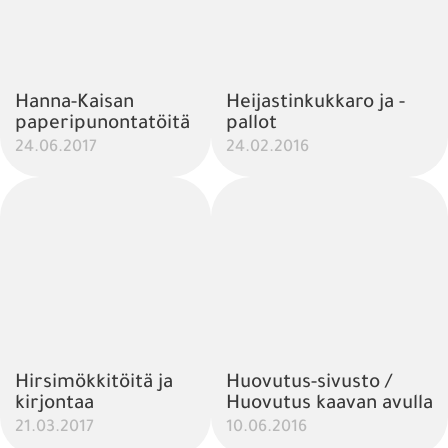
Hanna-Kaisan
Heijastinkukkaro ja -
paperipunontatöitä
pallot
24.06.2017
24.02.2016
Hirsimökkitöitä ja
Huovutus-sivusto /
kirjontaa
Huovutus kaavan avulla
21.03.2017
10.06.2016