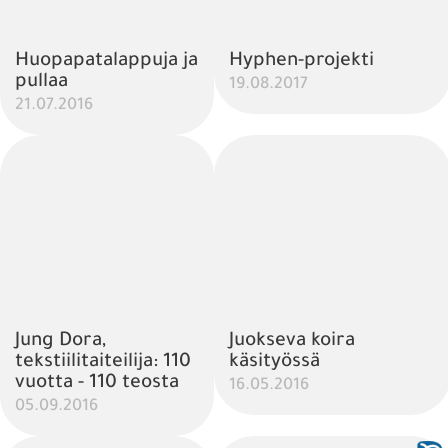
Huopapatalappuja ja
Hyphen-projekti
pullaa
19.08.2017
21.07.2016
Jung Dora,
Juokseva koira
tekstiilitaiteilija: 110
käsityössä
vuotta - 110 teosta
16.05.2016
05.09.2016