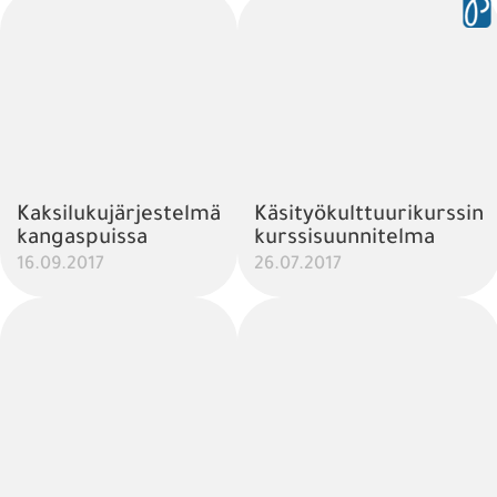
Kaksilukujärjestelmä
Käsityökulttuurikurssin
kangaspuissa
kurssisuunnitelma
16.09.2017
26.07.2017