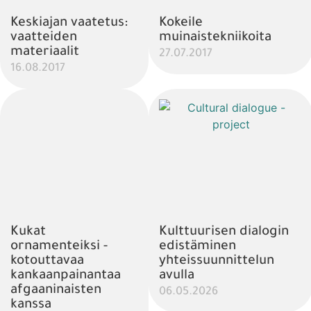
Keskiajan vaatetus:
Kokeile
vaatteiden
muinaistekniikoita
materiaalit
27.07.2017
16.08.2017
Kukat
Kulttuurisen dialogin
ornamenteiksi -
edistäminen
kotouttavaa
yhteissuunnittelun
kankaanpainantaa
avulla
afgaaninaisten
06.05.2026
kanssa