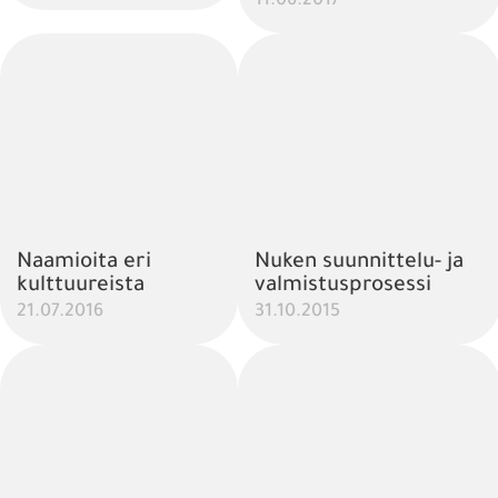
11.06.2017
Naamioita eri
Nuken suunnittelu- ja
kulttuureista
valmistusprosessi
21.07.2016
31.10.2015