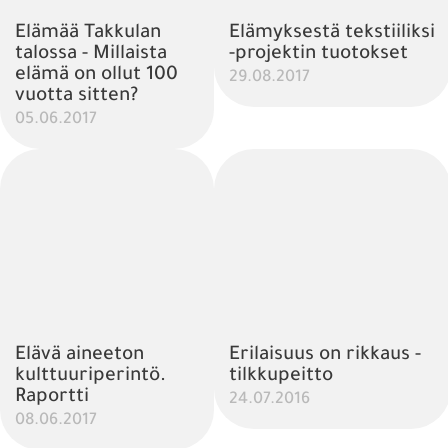
Elämää Takkulan
Elämyksestä tekstiiliksi
talossa - Millaista
-projektin tuotokset
elämä on ollut 100
29.08.2017
vuotta sitten?
05.06.2017
Elävä aineeton
Erilaisuus on rikkaus -
kulttuuriperintö.
tilkkupeitto
Raportti
24.07.2016
08.06.2017