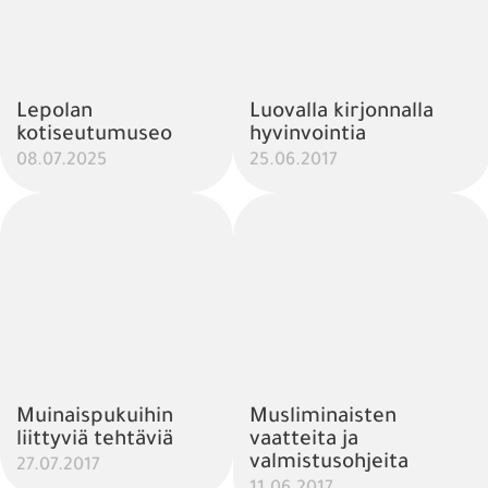
Lepolan
Luovalla kirjonnalla
kotiseutumuseo
hyvinvointia
08.07.2025
25.06.2017
Muinaispukuihin
Musliminaisten
liittyviä tehtäviä
vaatteita ja
valmistusohjeita
27.07.2017