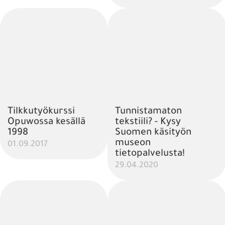
Tilkkutyökurssi
Tunnistamaton
Opuwossa kesällä
tekstiili? - Kysy
1998
Suomen käsityön
museon
01.09.2017
tietopalvelusta!
29.04.2020