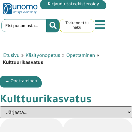
Kirjaudu tai rekisteröidy
Tarkennettu
haku
Etusivu
»
Käsityönopetus
»
Opettaminen
»
Kulttuurikasvatus
← Opettaminen
Kulttuurikasvatus