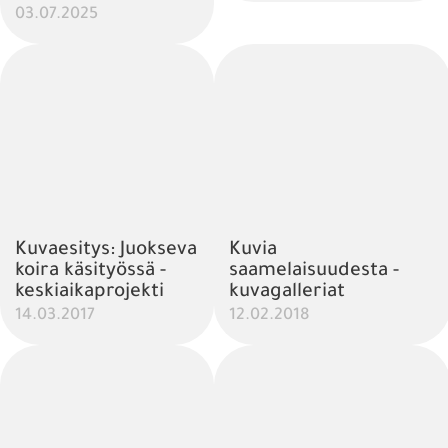
03.07.2025
Kuvaesitys: Juokseva
Kuvia
koira käsityössä -
saamelaisuudesta -
keskiaikaprojekti
kuvagalleriat
14.03.2017
12.02.2018