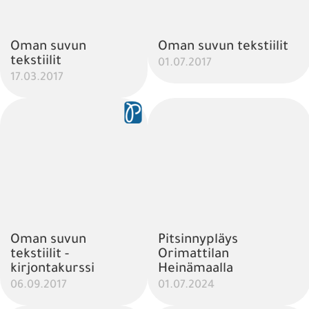
Oman suvun
Oman suvun tekstiilit
tekstiilit
01.07.2017
17.03.2017
Oman suvun
Pitsinnypläys
tekstiilit -
Orimattilan
kirjontakurssi
Heinämaalla
06.09.2017
01.07.2024