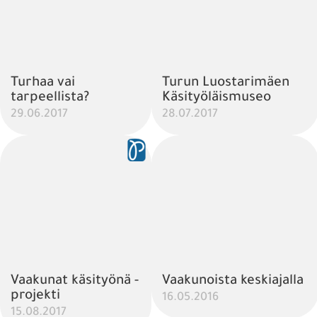
Turhaa vai
Turun Luostarimäen
tarpeellista?
Käsityöläismuseo
29.06.2017
28.07.2017
Vaakunat käsityönä -
Vaakunoista keskiajalla
projekti
16.05.2016
15.08.2017