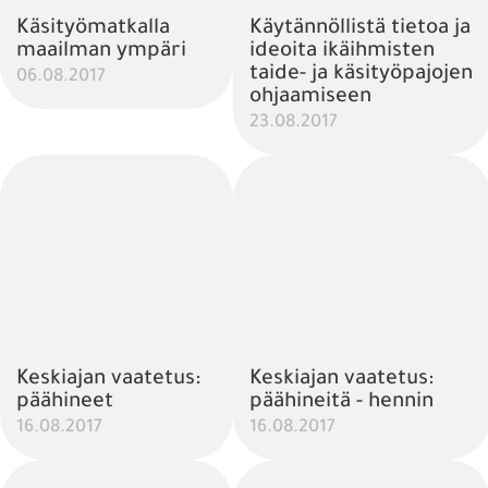
Käsityömatkalla
Käytännöllistä tietoa ja
maailman ympäri
ideoita ikäihmisten
taide- ja käsityöpajojen
06.08.2017
ohjaamiseen
23.08.2017
Keskiajan vaatetus:
Keskiajan vaatetus:
päähineet
päähineitä - hennin
16.08.2017
16.08.2017