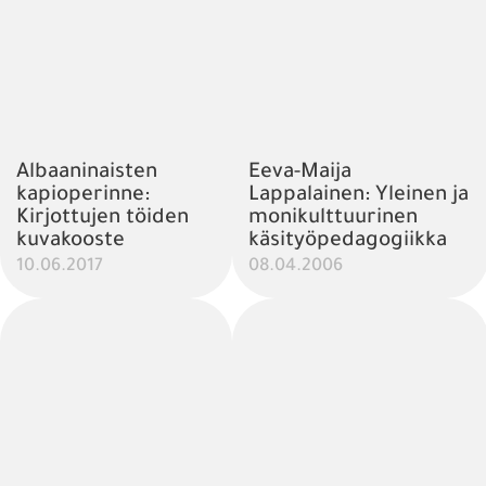
Albaaninaisten
Eeva-Maija
kapioperinne:
Lappalainen: Yleinen ja
Kirjottujen töiden
monikulttuurinen
kuvakooste
käsityöpedagogiikka
10.06.2017
08.04.2006