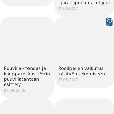
spiraalipunonta, ohjeet
11.06.2017
Puuvilla - tehdas ja
Roolipelien vaikutus
kauppakeskus. Porin
käsityön tekemiseen
puuvillatehtaan
17.08.2017
esittely
07.04.2020