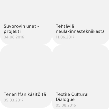
Suvorovin unet -
Tehtäviä
projekti
neulakinnastekniikasta
04.08.2016
11.06.2017
Teneriffan käsitöitä
Textile Cultural
Dialogue
05.03.2017
05.08.2016