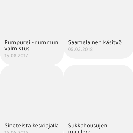
Rumpurei - rummun
Saamelainen käsityö
valmistus
05.02.2018
15.08.2017
Sineteistä keskiajalla
Sukkahousujen
maailma