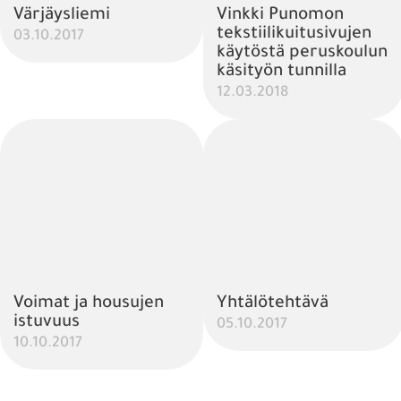
Värjäysliemi
Vinkki Punomon
tekstiilikuitusivujen
03.10.2017
käytöstä peruskoulun
käsityön tunnilla
12.03.2018
Voimat ja housujen
Yhtälötehtävä
istuvuus
05.10.2017
10.10.2017