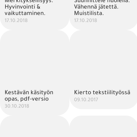
Merkityksellisyys.
Suunnittele huolella.
Hyvinvointi &
Vähennä jätettä.
vaikuttaminen.
Muistilista.
17.10.2018
17.10.2018
Kestävän käsityön
Kierto tekstiilityössä
opas, pdf-versio
09.10.2017
30.10.2018