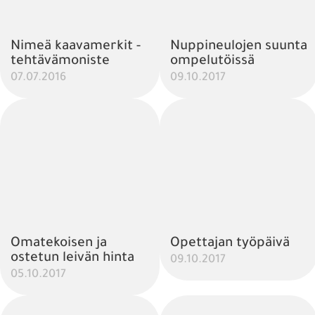
Nimeä kaavamerkit -
Nuppineulojen suunta
tehtävämoniste
ompelutöissä
07.07.2016
09.10.2017
Omatekoisen ja
Opettajan työpäivä
ostetun leivän hinta
09.10.2017
05.10.2017