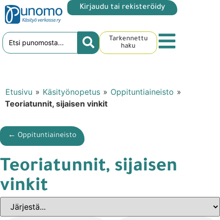
Kirjaudu tai rekisteröidy
Tarkennettu
haku
Etusivu
»
Käsityönopetus
»
Oppituntiaineisto
»
Teoriatunnit, sijaisen vinkit
← Oppituntiaineisto
Teoriatunnit, sijaisen
vinkit