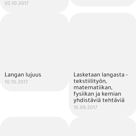
05.10.2017
Langan lujuus
Lasketaan langasta -
tekstiilityön,
10.10.2017
matematiikan,
fysiikan ja kemian
yhdistäviä tehtäviä
16.09.2017