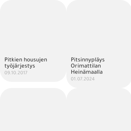
Pitkien housujen
Pitsinnypläys
työjärjestys
Orimattilan
Heinämaalla
09.10.2017
01.07.2024