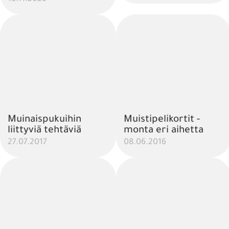
Muinaispukuihin
Muistipelikortit -
liittyviä tehtäviä
monta eri aihetta
27.07.2017
08.06.2016