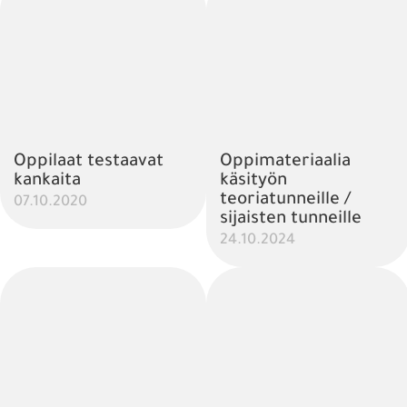
Oppilaat testaavat
Oppimateriaalia
kankaita
käsityön
teoriatunneille /
07.10.2020
sijaisten tunneille
24.10.2024