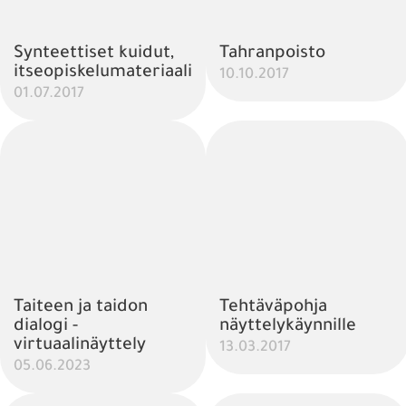
Synteettiset kuidut,
Tahranpoisto
itseopiskelumateriaali
10.10.2017
01.07.2017
Taiteen ja taidon
Tehtäväpohja
dialogi -
näyttelykäynnille
virtuaalinäyttely
13.03.2017
05.06.2023