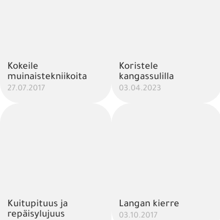
Kokeile
Koristele
muinaistekniikoita
kangassulilla
27.07.2017
03.04.2023
Kuitupituus ja
Langan kierre
repäisylujuus
03.10.2017