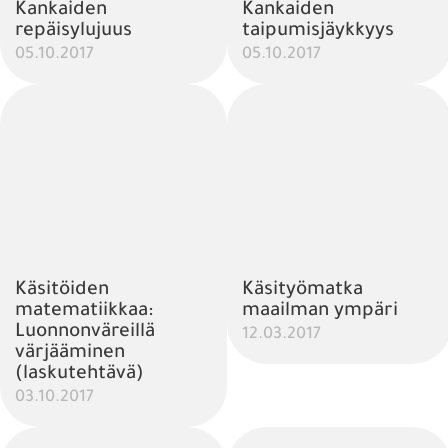
Kankaiden
Kankaiden
repäisylujuus
taipumisjäykkyys
05.10.2017
05.10.2017
Käsitöiden
Käsityömatka
matematiikkaa:
maailman ympäri
Luonnonväreillä
12.03.2017
värjääminen
(laskutehtävä)
03.10.2017