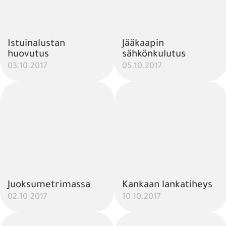
Istuinalustan
Jääkaapin
huovutus
sähkönkulutus
03.10.2017
05.10.2017
Juoksumetrimassa
Kankaan lankatiheys
02.10.2017
10.10.2017