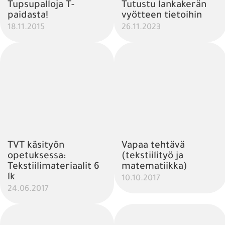
Tupsupalloja T-
Tutustu lankakerän
paidasta!
vyötteen tietoihin
18.11.2015
26.11.2023
TVT käsityön
Vapaa tehtävä
opetuksessa:
(tekstiilityö ja
Tekstiilimateriaalit 6
matematiikka)
lk
10.10.2017
24.06.2017