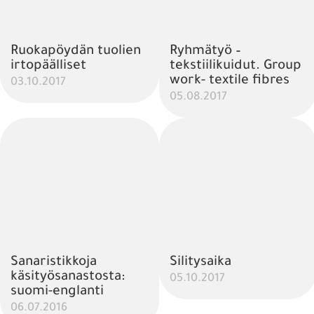
Ruokapöydän tuolien
Ryhmätyö –
irtopäälliset
tekstiilikuidut. Group
work- textile fibres
03.10.2017
05.08.2017
Sanaristikkoja
Silitysaika
käsityösanastosta:
05.10.2017
suomi-englanti
06.07.2016