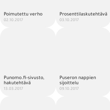
Poimutettu verho
Prosenttilaskutehtävä
02.10.2017
03.10.2017
Punomo.fi-sivusto,
Puseron nappien
hakutehtävä
sijoittelu
13.03.2017
09.10.2017