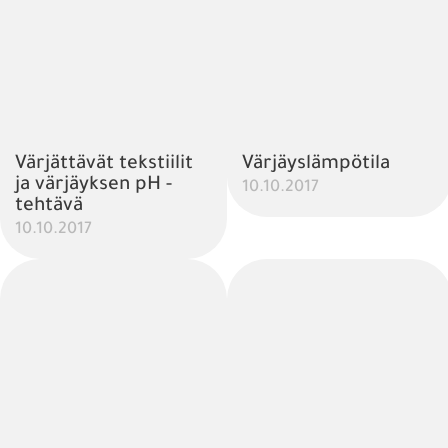
Värjättävät tekstiilit
Värjäyslämpötila
ja värjäyksen pH -
10.10.2017
tehtävä
10.10.2017