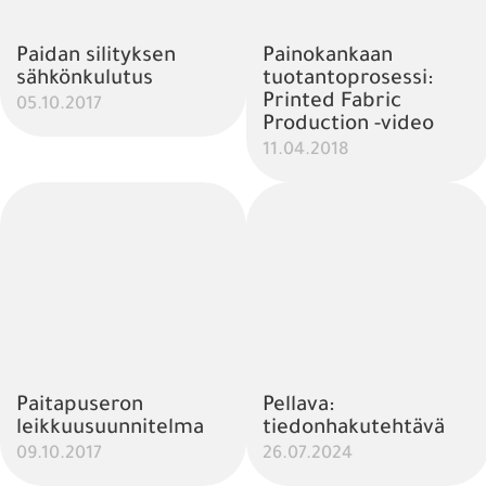
Paidan silityksen
Painokankaan
sähkönkulutus
tuotantoprosessi:
Printed Fabric
05.10.2017
Production -video
11.04.2018
Paitapuseron
Pellava:
leikkuusuunnitelma
tiedonhakutehtävä
09.10.2017
26.07.2024