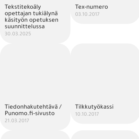
Tekstitekoäly
Tex-numero
opettajan tukiälynä
03.10.2017
käsityön opetuksen
suunnittelussa
30.03.2025
Tiedonhakutehtävä /
Tilkkutyökassi
Punomo.fi-sivusto
10.10.2017
21.03.2017