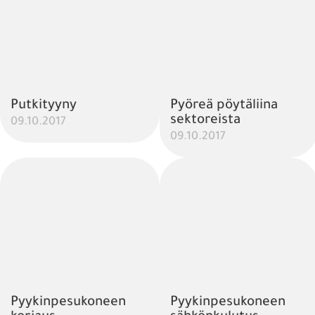
Putkityyny
Pyöreä pöytäliina
sektoreista
09.10.2017
09.10.2017
Pyykinpesukoneen
Pyykinpesukoneen