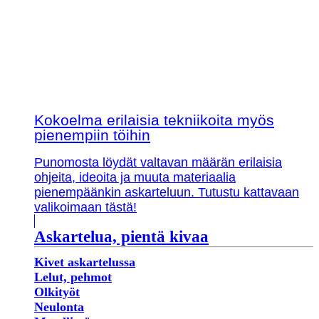
Kokoelma erilaisia tekniikoita myös
pienempiin töihin
Punomosta löydät valtavan määrän erilaisia
ohjeita, ideoita ja muuta materiaalia
pienempäänkin askarteluun. Tutustu kattavaan
valikoimaan tästä!
Askartelua, pientä kivaa
Kivet askartelussa
Lelut, pehmot
Olkityöt
Neulonta