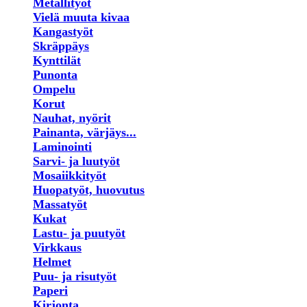
Metallityöt
Vielä muuta kivaa
Kangastyöt
Skräppäys
Kynttilät
Punonta
Ompelu
Korut
Nauhat, nyörit
Painanta, värjäys...
Laminointi
Sarvi- ja luutyöt
Mosaiikkityöt
Huopatyöt, huovutus
Massatyöt
Kukat
Lastu- ja puutyöt
Virkkaus
Helmet
Puu- ja risutyöt
Paperi
Kirjonta