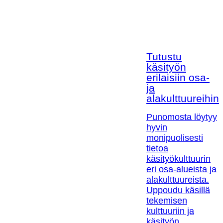
Tutustu
käsityön
erilaisiin osa-
ja
alakulttuureihin!
Punomosta löytyy
hyvin
monipuolisesti
tietoa
käsityökulttuurin
eri osa-alueista ja
alakulttuureista.
Uppoudu käsillä
tekemisen
kulttuuriin ja
käsityön