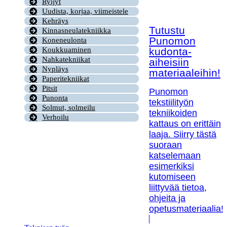
Ryijyt
Uudista, korjaa, viimeistele
Kehräys
Tutustu
Kinnasneulatekniikka
Punomon
Koneneulonta
kudonta-
Koukkuaminen
Nahkatekniikat
aiheisiin
Nypläys
materiaaleihin!
Paperitekniikat
Pitsit
Punomon
Punonta
tekstiilityön
Solmut, solmeilu
tekniikoiden
Verhoilu
kattaus on erittäin
laaja. Siirry tästä
suoraan
katselemaan
esimerkiksi
kutomiseen
liittyvää tietoa,
ohjeita ja
opetusmateriaalia!