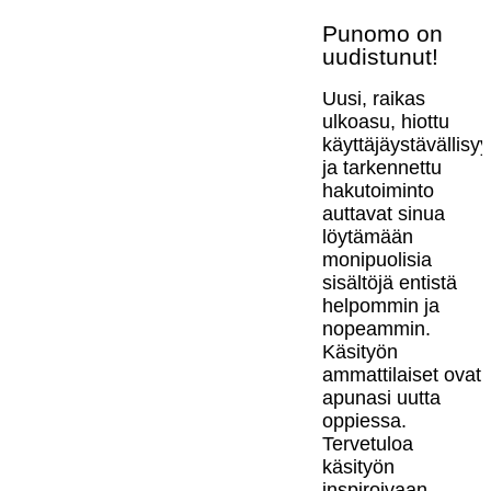
Punomo on
uudistunut!
Uusi, raikas
ulkoasu, hiottu
käyttäjäystävällisy
ja tarkennettu
hakutoiminto
auttavat sinua
löytämään
monipuolisia
sisältöjä entistä
helpommin ja
nopeammin.
Käsityön
ammattilaiset ovat
apunasi uutta
oppiessa.
Tervetuloa
käsityön
inspiroivaan