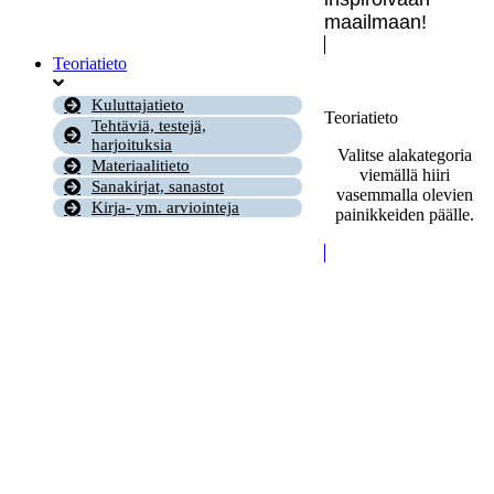
maailmaan!
Teoriatieto
Kuluttajatieto
Teoriatieto
Tehtäviä, testejä,
harjoituksia
Valitse alakategoria
Materiaalitieto
viemällä hiiri
Sanakirjat, sanastot
vasemmalla olevien
Kirja- ym. arviointeja
painikkeiden päälle.