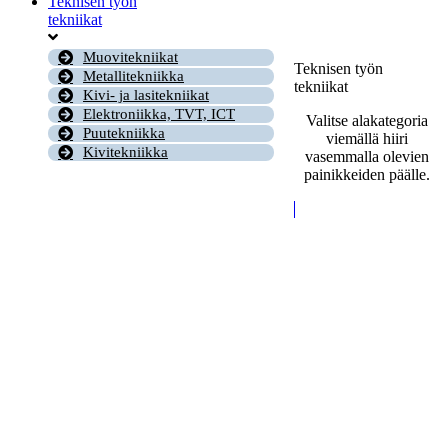
Teknisen työn
tekniikat
Muovitekniikat
Teknisen työn
Metallitekniikka
tekniikat
Kivi- ja lasitekniikat
Elektroniikka, TVT, ICT
Valitse alakategoria
Puutekniikka
viemällä hiiri
Kivitekniikka
vasemmalla olevien
painikkeiden päälle.