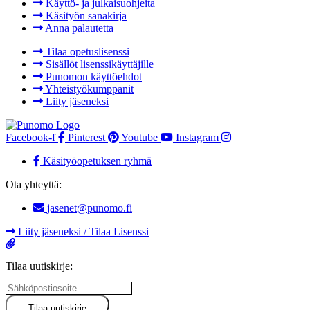
Käyttö- ja julkaisuohjeita
Käsityön sanakirja
Anna palautetta
Tilaa opetuslisenssi
Sisällöt lisenssikäyttäjille
Punomon käyttöehdot
Yhteistyökumppanit
Liity jäseneksi
Facebook-f
Pinterest
Youtube
Instagram
Käsityöopetuksen ryhmä
Ota yhteyttä:
jasenet@punomo.fi
Liity jäseneksi / Tilaa Lisenssi
Tilaa uutiskirje: