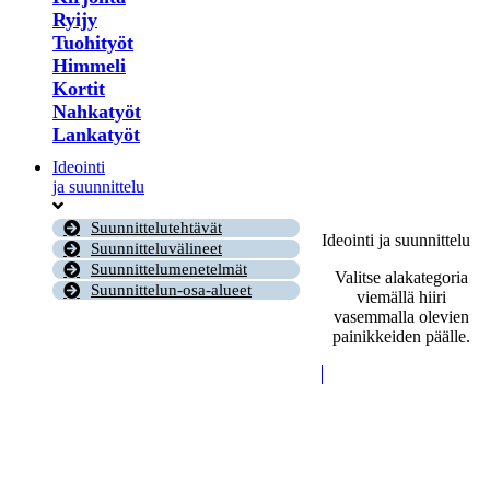
Ryijy
Tuohityöt
Himmeli
Kortit
Nahkatyöt
Lankatyöt
Ideointi
ja suunnittelu
Suunnittelutehtävät
Ideointi ja suunnittelu
Suunnitteluvälineet
Suunnittelumenetelmät
Valitse alakategoria
Suunnittelun-osa-alueet
viemällä hiiri
vasemmalla olevien
painikkeiden päälle.