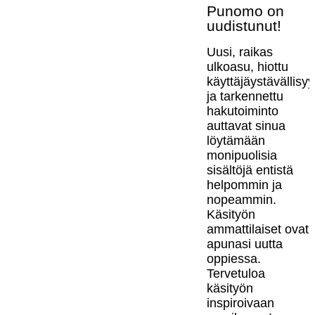
Punomo on
uudistunut!
Uusi, raikas
ulkoasu, hiottu
käyttäjäystävällisy
ja tarkennettu
hakutoiminto
auttavat sinua
löytämään
monipuolisia
sisältöjä entistä
helpommin ja
nopeammin.
Käsityön
ammattilaiset ovat
apunasi uutta
oppiessa.
Tervetuloa
käsityön
inspiroivaan