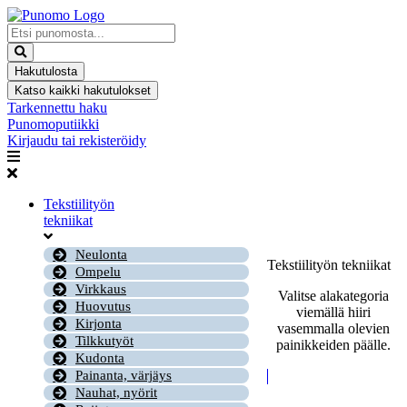
Mene
sisältöön
Search
...
Hakutulosta
Katso kaikki hakutulokset
Tarkennettu haku
Punomoputiikki
Kirjaudu tai rekisteröidy
Tekstiilityön
tekniikat
Neulonta
Tekstiilityön tekniikat
Ompelu
Virkkaus
Valitse alakategoria
Huovutus
viemällä hiiri
Kirjonta
vasemmalla olevien
Tilkkutyöt
painikkeiden päälle.
Kudonta
Painanta, värjäys
Nauhat, nyörit