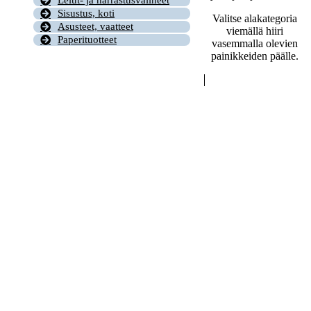
Lelut- ja harrastusvälineet
Sisustus, koti
Valitse alakategoria
Asusteet, vaatteet
viemällä hiiri
Paperituotteet
vasemmalla olevien
painikkeiden päälle.