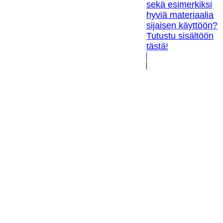
sekä esimerkiksi
hyviä materiaalia
sijaisen käyttöön?
Tutustu sisältöön
tästä!