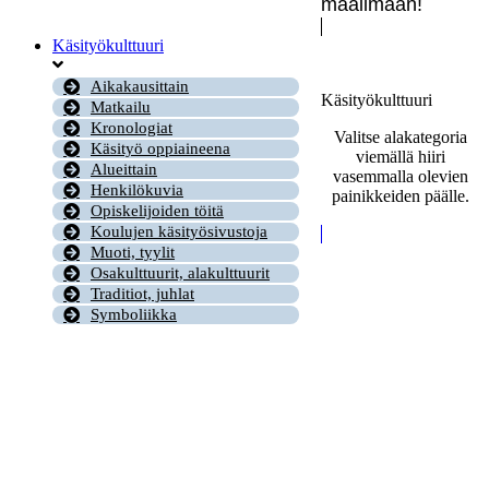
maailmaan!
Käsityökulttuuri
Aikakausittain
Käsityökulttuuri
Matkailu
Kronologiat
Valitse alakategoria
Käsityö oppiaineena
viemällä hiiri
Alueittain
vasemmalla olevien
Henkilökuvia
painikkeiden päälle.
Opiskelijoiden töitä
Koulujen käsityösivustoja
Muoti, tyylit
Osakulttuurit, alakulttuurit
Traditiot, juhlat
Symboliikka