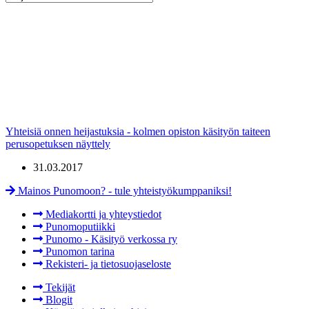
Yhteisiä onnen heijastuksia - kolmen opiston käsityön taiteen
perusopetuksen näyttely
31.03.2017
Mainos Punomoon? - tule yhteistyökumppaniksi!
Mediakortti ja yhteystiedot
Punomoputiikki
Punomo - Käsityö verkossa ry
Punomon tarina
Rekisteri- ja tietosuojaseloste
Tekijät
Blogit