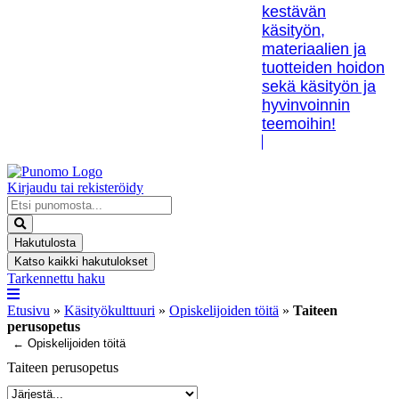
kestävän
käsityön,
materiaalien ja
tuotteiden hoidon
sekä käsityön ja
hyvinvoinnin
teemoihin!
Kirjaudu tai rekisteröidy
Search
...
Hakutulosta
Katso kaikki hakutulokset
Tarkennettu haku
Etusivu
»
Käsityökulttuuri
»
Opiskelijoiden töitä
»
Taiteen
perusopetus
← Opiskelijoiden töitä
Taiteen perusopetus