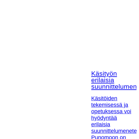
Käsityön
erilaisia
suunnittelumen
Käsitöiden
tekemisessä ja
opetuksessa voi
hyödyntää
erilaisia
suunnittelumenetel
Punomoon on