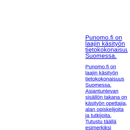
Punomo.fi on
laajin käsityön
tietokokonaisuu
Suomessa.
Punomo.fi on
laajin käsityön
tietokokonaisuus
Suomessa.
Asiantuntevan
sisällön takana on
käsityön opettajia,
alan opiskelijoita
ja tutkijoita.
Tutustu täällä
esimerkiksi