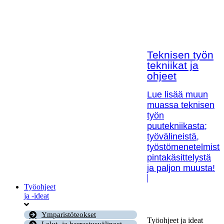
Teknisen työn
tekniikat ja
ohjeet
Lue lisää muun
muassa teknisen
työn
puutekniikasta;
työvälineistä,
työstömenetelmistä
pintakäsittelystä
ja paljon muusta!
Työohjeet
ja -ideat
Ymparistöteokset
Työohjeet ja ideat