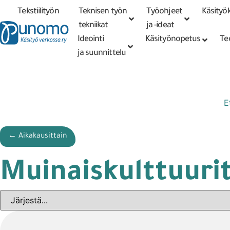
Tekstiilityön
Teknisen työn
Työohjeet
Käsityök
Tarkennettu
haku
tekniikat
tekniikat
ja -ideat
Ideointi
Käsityönopetus
Te
ja suunnittelu
E
← Aikakausittain
Muinaiskulttuuri