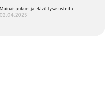
Muinaispukuni ja elävöitysasusteita
02.04.2025