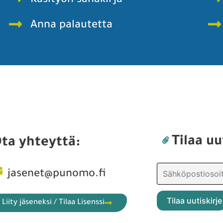
Käsityön sanakirja
Anna palautetta
Tilaa uu
ta yhteyttä:
jasenet@punomo.fi
Liity jäseneksi / Tilaa Lisenssi