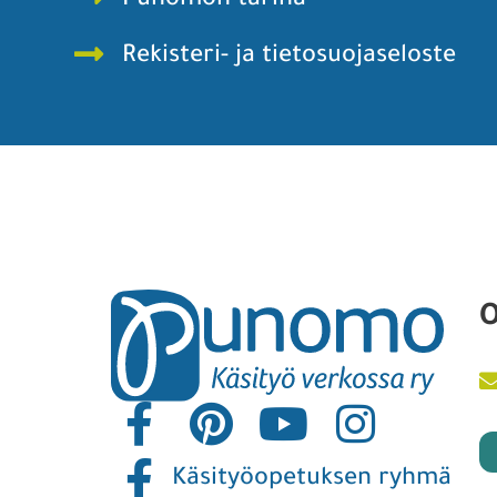
Punomon tarina
Rekisteri- ja tietosuojaseloste
O
Käsityöopetuksen ryhmä