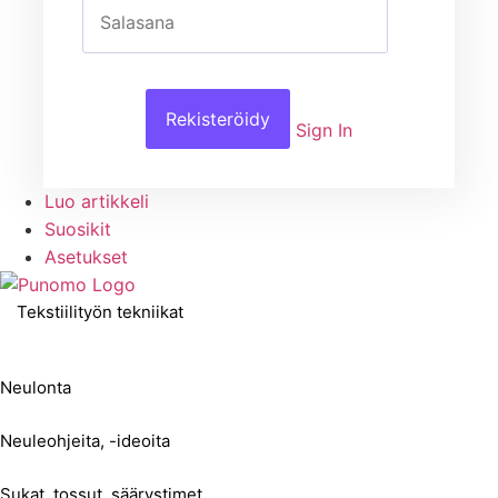
Rekisteröidy
Sign In
Luo artikkeli
Suosikit
Asetukset
Tekstiilityön tekniikat
Neulonta
Neuleohjeita, -ideoita
Sukat, tossut, säärystimet