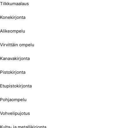
Tilkkumaalaus
Konekirjonta
Alikeompelu
Virvittäin ompelu
Kanavakirjonta
Pistokirjonta
Etupistokirjonta
Pohjaompelu
Vohvelipujotus
Kulta- ja metallikirjonta