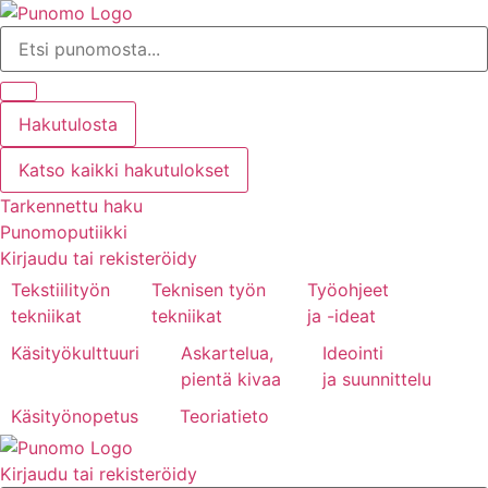
Mene
Search
sisältöön
...
Hakutulosta
Katso kaikki hakutulokset
Tarkennettu haku
Punomoputiikki
Kirjaudu tai rekisteröidy
Tekstiilityön
Teknisen työn
Työohjeet
tekniikat
tekniikat
ja -ideat
Käsityökulttuuri
Askartelua,
Ideointi
pientä kivaa
ja suunnittelu
Käsityönopetus
Teoriatieto
Kirjaudu tai rekisteröidy