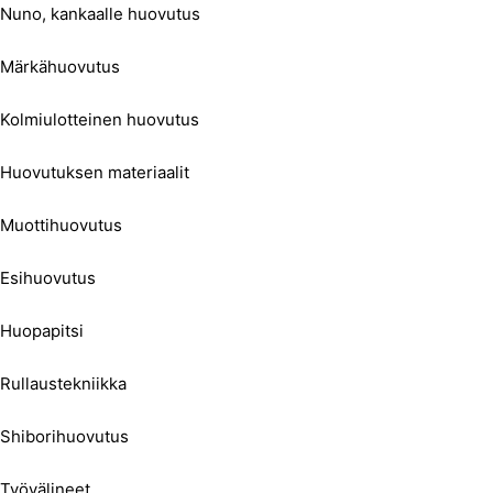
Nuno, kankaalle huovutus
Märkähuovutus
Kolmiulotteinen huovutus
Huovutuksen materiaalit
Muottihuovutus
Esihuovutus
Huopapitsi
Rullaustekniikka
Shiborihuovutus
Työvälineet