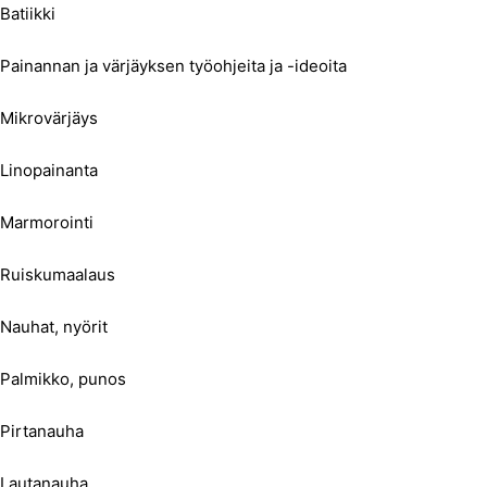
Batiikki
Painannan ja värjäyksen työohjeita ja -ideoita
Mikrovärjäys
Linopainanta
Marmorointi
Ruiskumaalaus
Nauhat, nyörit
Palmikko, punos
Pirtanauha
Lautanauha