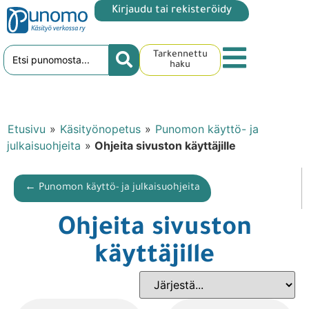
Kirjaudu tai rekisteröidy
Tarkennettu
haku
Etusivu
»
Käsityönopetus
»
Punomon käyttö- ja
julkaisuohjeita
»
Ohjeita sivuston käyttäjille
← Punomon käyttö- ja julkaisuohjeita
Ohjeita sivuston
käyttäjille