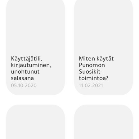
Käyttäjätili,
Miten käytät
kirjautuminen,
Punomon
unohtunut
Suosikit-
salasana
toimintoa?
05.10.2020
11.02.2021