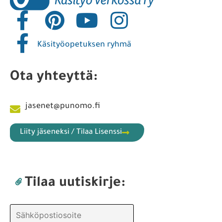
Käsityöopetuksen ryhmä
Ota yhteyttä:
jasenet@punomo.fi
Liity jäseneksi / Tilaa Lisenssi
Tilaa uutiskirje: