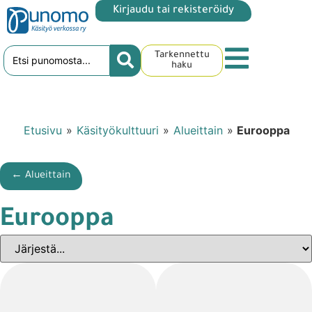
Kirjaudu tai rekisteröidy
Tarkennettu
haku
Etusivu
»
Käsityökulttuuri
»
Alueittain
»
Eurooppa
← Alueittain
Eurooppa