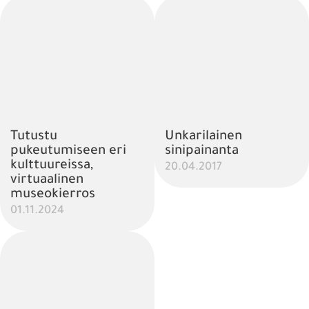
Tutustu
Unkarilainen
pukeutumiseen eri
sinipainanta
kulttuureissa,
20.04.2017
virtuaalinen
museokierros
01.11.2024