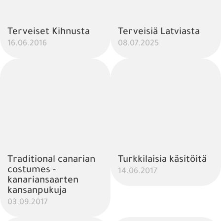
Terveiset Kihnusta
Terveisiä Latviasta
16.06.2016
08.07.2025
Traditional canarian
Turkkilaisia käsitöitä
costumes -
14.06.2017
kanariansaarten
kansanpukuja
03.09.2017