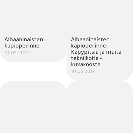
Albaaninaisten
Albaaninaisten
kapioperinne
kapioperinne:
Käpypitsiä ja muita
01.03.2017
tekniikoita -
kuvakooste
10.06.2017