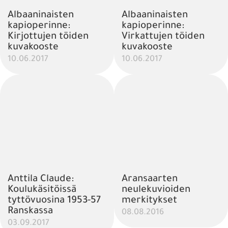
Albaaninaisten
Albaaninaisten
kapioperinne:
kapioperinne:
Kirjottujen töiden
Virkattujen töiden
kuvakooste
kuvakooste
10.06.2017
10.06.2017
Anttila Claude:
Aransaarten
Koulukäsitöissä
neulekuvioiden
tyttövuosina 1953-57
merkitykset
Ranskassa
08.08.2016
03.09.2017