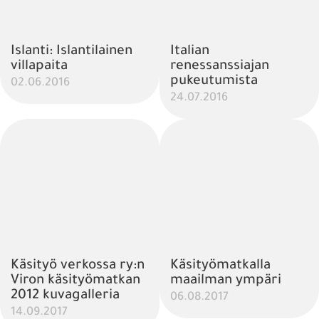
Islanti: Islantilainen
Italian
villapaita
renessanssiajan
pukeutumista
02.06.2016
24.07.2016
Käsityö verkossa ry:n
Käsityömatkalla
Viron käsityömatkan
maailman ympäri
2012 kuvagalleria
06.08.2017
14.09.2017