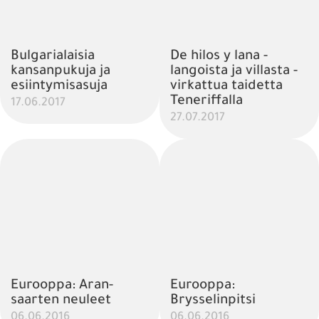
Bulgarialaisia
De hilos y lana -
kansanpukuja ja
langoista ja villasta -
esiintymisasuja
virkattua taidetta
Teneriffalla
17.06.2017
27.07.2017
Eurooppa: Aran-
Eurooppa:
saarten neuleet
Brysselinpitsi
06.06.2016
06.06.2016