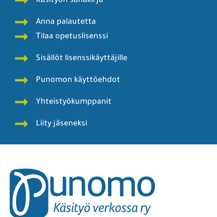
Käsityön sanakirja
Anna palautetta
Tilaa opetuslisenssi
Sisällöt lisenssikäyttäjille
Punomon käyttöehdot
Yhteistyökumppanit
Liity jäseneksi