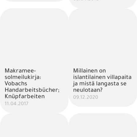
Makramee-
Millainen on
solmeilukirja:
islantilainen villapaita
Vobachs
ja mistä langasta se
Handarbeitsbücher;
neulotaan?
Knüpfarbeiten
09.12.2020
11.04.2017