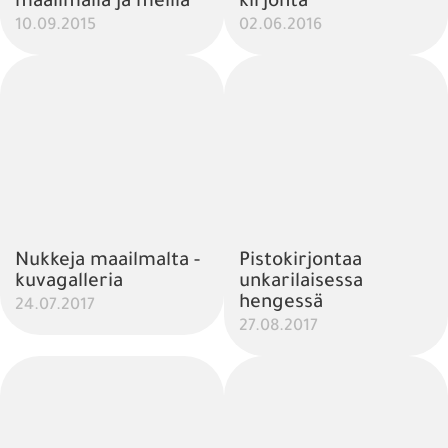
maailmalla ja meillä
kirjonta
10.09.2015
02.06.2016
Nukkeja maailmalta -
Pistokirjontaa
kuvagalleria
unkarilaisessa
hengessä
24.07.2017
27.08.2017