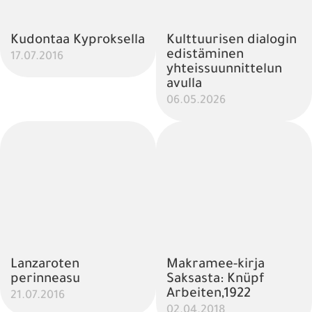
Kudontaa Kyproksella
Kulttuurisen dialogin
edistäminen
17.07.2016
yhteissuunnittelun
avulla
06.05.2026
Lanzaroten
Makramee-kirja
perinneasu
Saksasta: Knüpf
Arbeiten,1922
21.07.2016
02.04.2018