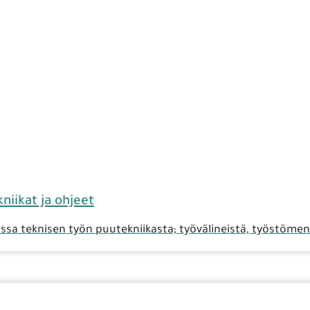
niikat ja ohjeet
sa teknisen työn puutekniikasta; työvälineistä, työstömene