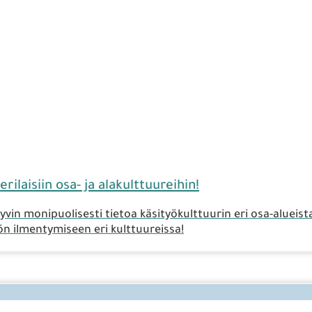
rilaisiin osa- ja alakulttuureihin!
vin monipuolisesti tietoa käsityökulttuurin eri osa-alueist
yön ilmentymiseen eri kulttuureissa!