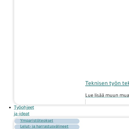
Teknisen työn tek
Lue lisää muun muas
Työohjeet
ja -ideat
Ymparistöteokset
Lelut- ja harrastusvälineet