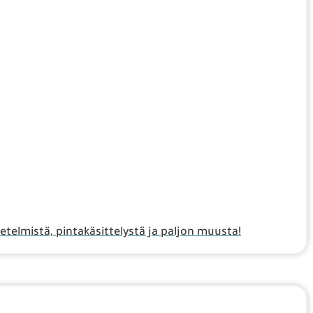
telmistä, pintakäsittelystä ja paljon muusta!