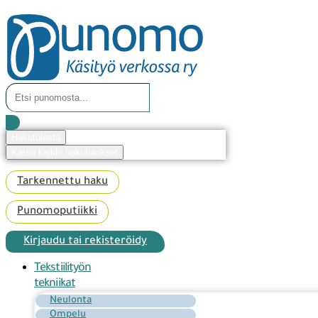
Mene
sisältöön
Search
...
Hakutulosta
Katso kaikki hakutulokset
Tarkennettu haku
Punomoputiikki
Kirjaudu tai rekisteröidy
Tekstiilityön
tekniikat
Neulonta
Ompelu