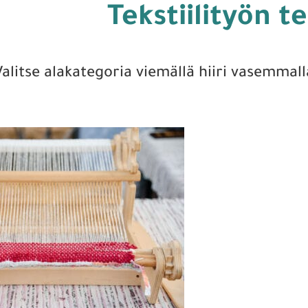
Tekstiilityön t
Valitse alakategoria viemällä hiiri vasemmall