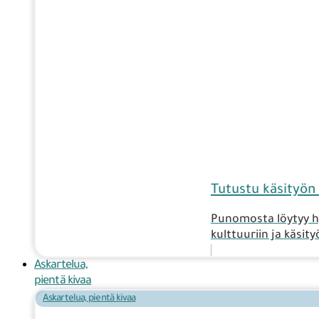
Tutustu käsityön e
Punomosta löytyy hy
kulttuuriin ja käsit
Askartelua,
pientä kivaa
Askartelua, pientä kivaa