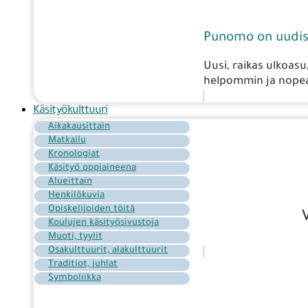
Punomo on uudis
Uusi, raikas ulkoasu
helpommin ja nopea
Käsityökulttuuri
Aikakausittain
Matkailu
Kronologiat
Käsityö oppiaineena
Alueittain
Henkilökuvia
Opiskelijoiden töitä
Koulujen käsityösivustoja
Muoti, tyylit
Osakulttuurit, alakulttuurit
Traditiot, juhlat
Symboliikka