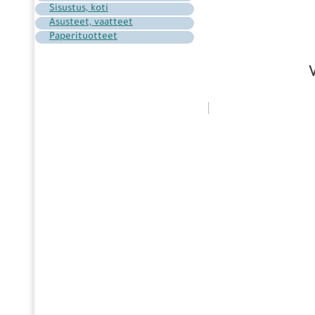
Sisustus, koti
Asusteet, vaatteet
Paperituotteet