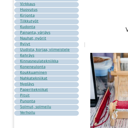
Virkkaus
Huovutus
Kirjonta
Tilkkutyöt
Kudonta
Painanta, värjäys
Nauhat, nyörit
Ryijyt
Uudista, korjaa, viimeistele
Kehräys
Kinnasneulatekniikka
Koneneulonta
Koukkuaminen
Nahkatekniikat
Nypläys
Paperitekniikat
Pitsit
Punonta
Solmut, solmeilu
Verhoilu