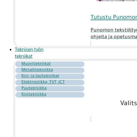
Tutustu Punomon 
Punomon tekstiilityö
ohjeita ja opetusmat
Teknisen työn
tekniikat
Muovitekniikat
Metallitekniikka
Kivi- ja lasitekniikat
Elektroniikka, TVT, ICT
Puutekniikka
Kivitekniikka
Valit