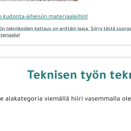
kudonta-aiheisiin materiaaleihin!
n tekniikoiden kattaus on erittäin laaja. Siirry tästä suor
eriaalia!
Teknisen työn tek
se alakategoria viemällä hiiri vasemmalla ole