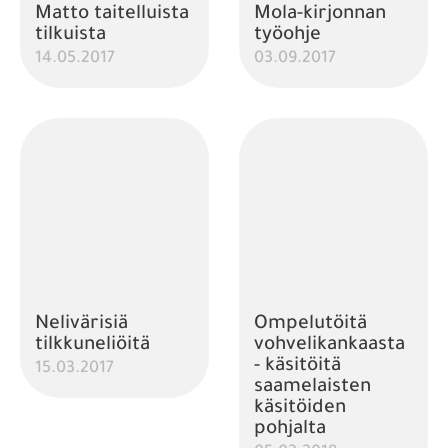
Matto taitelluista
Mola-kirjonnan
tilkuista
työohje
14.05.2017
03.09.2017
Nelivärisiä
Ompelutöitä
tilkkuneliöitä
vohvelikankaasta
- käsitöitä
15.03.2017
saamelaisten
käsitöiden
pohjalta