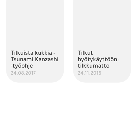
Tilkuista kukkia -
Tilkut
Tsunami Kanzashi
hyötykäyttöön:
-työohje
tilkkumatto
24.08.2017
24.11.2016