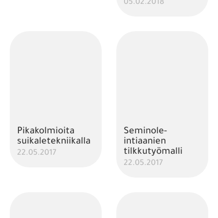
05.02.2018
Pikakolmioita
Seminole-
suikaletekniikalla
intiaanien
tilkkutyömalli
22.05.2017
22.05.2017