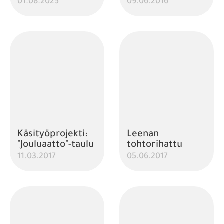
01.08.2025
09.06.2016
Käsityöprojekti:
Leenan
"Jouluaatto"-taulu
tohtorihattu
11.03.2017
05.06.2017