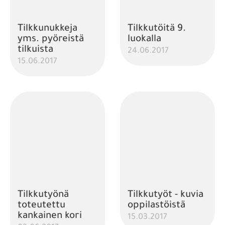
Tilkkunukkeja
Tilkkutöitä 9.
yms. pyöreistä
luokalla
tilkuista
24.06.2017
15.06.2017
Tilkkutyönä
Tilkkutyöt - kuvia
toteutettu
oppilastöistä
kankainen kori
15.03.2017