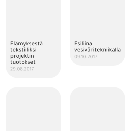
Elämyksestä
Esiliina
tekstiiliksi -
vesiväritekniikalla
projektin
09.10.2017
tuotokset
29.08.2017