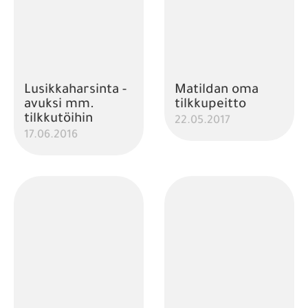
Lusikkaharsinta -
Matildan oma
avuksi mm.
tilkkupeitto
tilkkutöihin
22.05.2017
17.06.2016