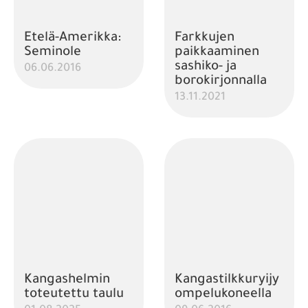
Etelä-Amerikka:
Farkkujen
Seminole
paikkaaminen
sashiko- ja
06.06.2016
borokirjonnalla
13.11.2021
Kangashelmin
Kangastilkkuryijy
toteutettu taulu
ompelukoneella