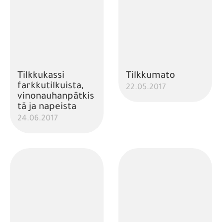
Tilkkukassi
Tilkkumato
farkkutilkuista,
22.05.2017
vinonauhanpätkis
tä ja napeista
24.06.2017