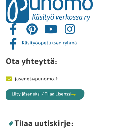
Käsityöopetuksen ryhmä
Ota yhteyttä:
jasenet@punomo.fi
Liity jäseneksi / Tilaa Lisenssi
Tilaa uutiskirje: