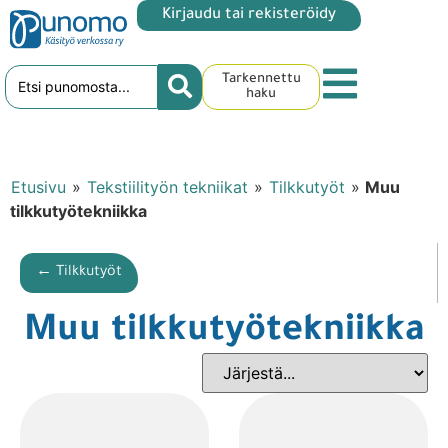
Kirjaudu tai rekisteröidy
Tarkennettu
haku
Etusivu
»
Tekstiilityön tekniikat
»
Tilkkutyöt
»
Muu
tilkkutyötekniikka
← Tilkkutyöt
Muu tilkkutyötekniikka