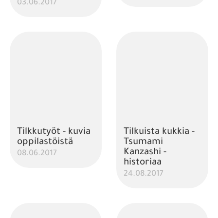
03.06.2017
Tilkkutyöt - kuvia
Tilkuista kukkia -
oppilastöistä
Tsumami
Kanzashi -
08.06.2017
historiaa
24.08.2017