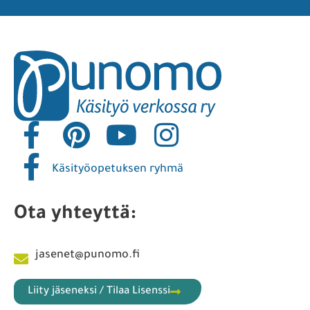
Käsityöopetuksen ryhmä
Ota yhteyttä:
jasenet@punomo.fi
Liity jäseneksi / Tilaa Lisenssi