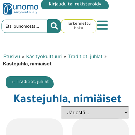
Kirjaudu tai rekisteröidy
Tarkennettu
haku
Etusivu
»
Käsityökulttuuri
»
Traditiot, juhlat
»
Kastejuhla, nimiäiset
← Traditiot, juhlat
Kastejuhla, nimiäiset