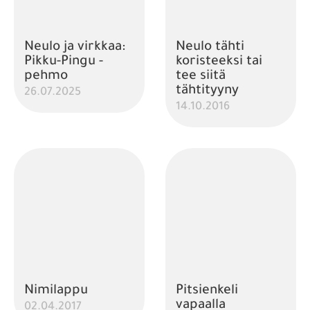
Neulo ja virkkaa:
Neulo tähti
Pikku-Pingu -
koristeeksi tai
pehmo
tee siitä
tähtityyny
26.07.2025
14.10.2016
Nimilappu
Pitsienkeli
vapaalla
02.04.2017