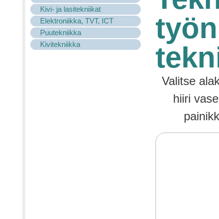
Kivi- ja lasitekniikat
työn
Elektroniikka, TVT, ICT
Puutekniikka
Kivitekniikka
tekn
Valitse ala
hiiri vas
painik