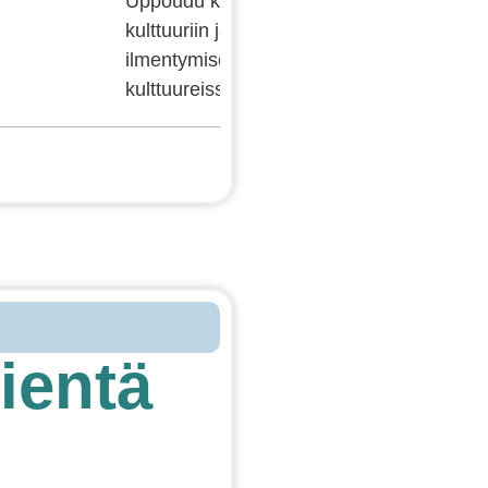
Uppoudu käsillä tekemisen
kulttuuriin ja käsityön
ilmentymiseen eri
kulttuureissa!
ientä