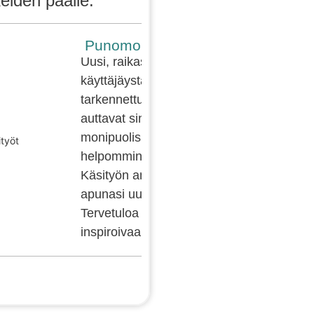
keiden päälle.
Punomo on uudistunut!
Uusi, raikas ulkoasu, hiottu
käyttäjäystävällisyys ja
tarkennettu hakutoiminto
auttavat sinua löytämään
monipuolisia sisältöjä entistä
helpommin ja nopeammin.
Käsityön ammattilaiset ovat
apunasi uutta oppiessa.
Tervetuloa käsityön
inspiroivaan maailmaan!