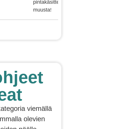
pintakäsittelystä ja paljon
muusta!
hjeet
eat
kategoria viemällä
emmalla olevien