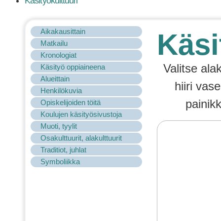
Käsityökulttuuri
Aikakausittain
Käsi
Matkailu
Kronologiat
Valitse ala
Käsityö oppiaineena
Alueittain
hiiri vas
Henkilökuvia
painik
Opiskelijoiden töitä
Koulujen käsityösivustoja
Muoti, tyylit
Osakulttuurit, alakulttuurit
Traditiot, juhlat
Symboliikka