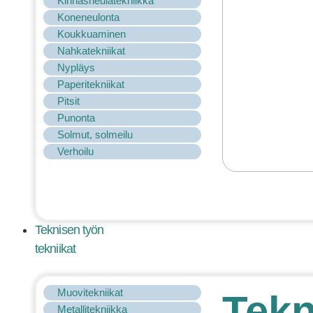
Kinnasneulatekniikka
Koneneulonta
Koukkuaminen
Nahkatekniikat
Nypläys
Paperitekniikat
Pitsit
Punonta
Solmut, solmeilu
Verhoilu
Teknisen työn
tekniikat
Muovitekniikat
Tekn
Metallitekniikka