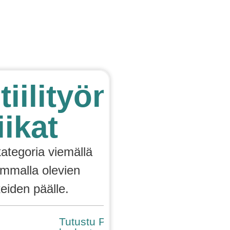
Kirjaudu tai
Punomoputiikki
rekisteröidy
tiilityön
iikat
kategoria viemällä
emmalla olevien
keiden päälle.
Tutustu Punomon