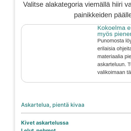
Valitse alakategoria viemällä hiiri
painikkeiden pääll
Kokoelma eri
myös pienem
Punomosta löy
erilaisia ohjei
materiaalia p
askarteluun. T
valikoimaan tä
Askartelua, pientä kivaa
Kivet askartelussa
Lelut, pehmot