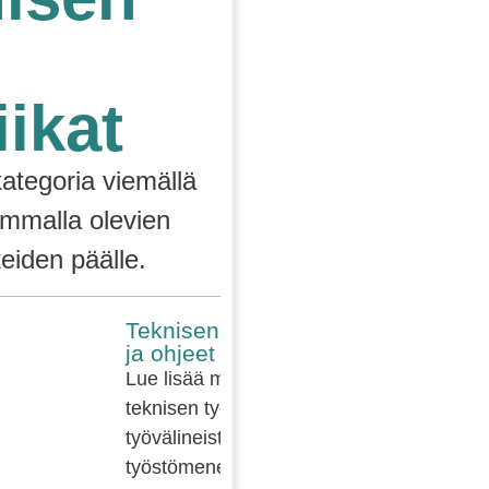
iikat
kategoria viemällä
emmalla olevien
keiden päälle.
Teknisen työn tekniikat
ja ohjeet
Lue lisää muun muassa
teknisen työn puutekniikasta;
työvälineistä,
työstömenetelmistä,