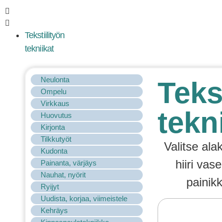
Tarkennettu
haku
Tekstiilityön
tekniikat
Neulonta
Teks
Ompelu
Virkkaus
tekn
Huovutus
Kirjonta
Tilkkutyöt
Valitse ala
Kudonta
hiiri vas
Painanta, värjäys
Nauhat, nyörit
painik
Ryijyt
Uudista, korjaa, viimeistele
Kehräys