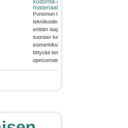
kudonta-aiheisiin
materiaaleihin!
Punomon tekstiilityön
tekniikoiden kattaus on
erittäin laaja. Siirry tästä
suoraan katselemaan
esimerkiksi kutomiseen
liittyvää tietoa, ohjeita ja
opetusmateriaalia!
isen