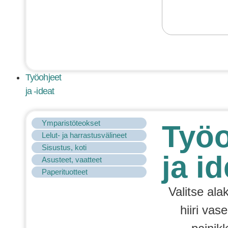
Työohjeet
ja -ideat
Ymparistöteokset
Työo
Lelut- ja harrastusvälineet
Sisustus, koti
ja id
Asusteet, vaatteet
Paperituotteet
Valitse ala
hiiri vas