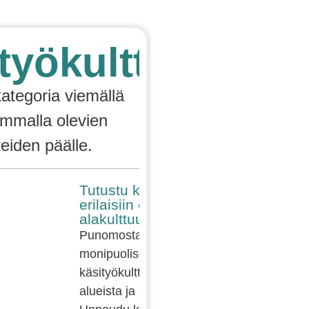
työkulttuuri
kategoria viemällä
emmalla olevien
keiden päälle.
Tutustu käsityön
erilaisiin osa- ja
alakulttuureihin!
Punomosta löytyy hyvin
monipuolisesti tietoa
käsityökulttuurin eri osa-
alueista ja alakulttuureista.