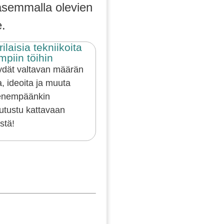
 vasemmalla olevien
e.
laisia tekniikoita
piin töihin
dät valtavan määrän
ta, ideoita ja muuta
ienempäänkin
utustu kattavaan
stä!