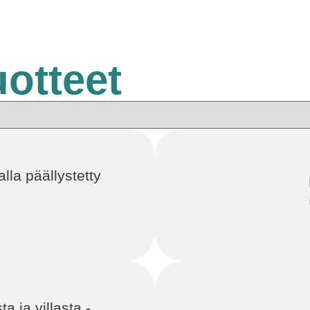
otteet
lla päällystetty
ta ja villasta -