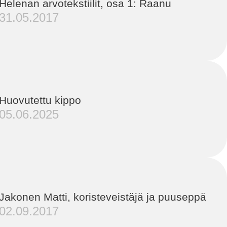
Helenan arvotekstiilit, osa 1: Raanu
31.05.2017
Huovutettu kippo
05.06.2025
Jakonen Matti, koristeveistäjä ja puuseppä
02.09.2017