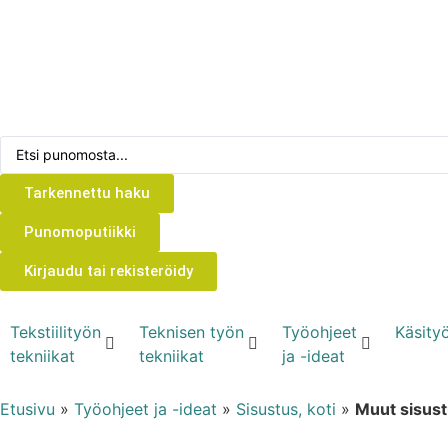
Tarkennettu haku
Punomoputiikki
Kirjaudu tai rekisteröidy
Tekstiilityön
Teknisen työn
Työohjeet
Käsityö
tekniikat
tekniikat
ja -ideat
Etusivu
»
Työohjeet ja -ideat
»
Sisustus, koti
»
Muut sisust