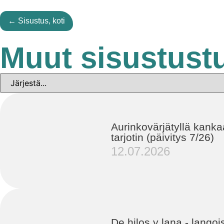
← Sisustus, koti
Muut sisustustu
Aurinkovärjätyllä kankaa
tarjotin (päivitys 7/26)
12.07.2026
De hilos y lana - langois