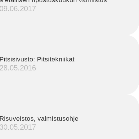
09.06.2017
Pitsisivusto: Pitsitekniikat
28.05.2016
Risuveistos, valmistusohje
30.05.2017