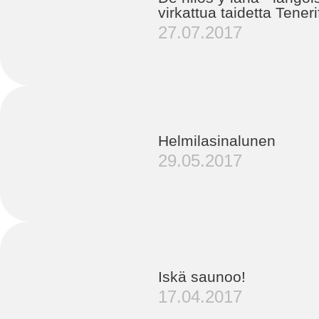
virkattua taidetta Teneri
27.07.2017
Helmilasinalunen
29.05.2017
Iskä saunoo!
17.04.2017