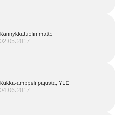
Kännykkätuolin matto
02.05.2017
Kukka-amppeli pajusta, YLE
04.06.2017