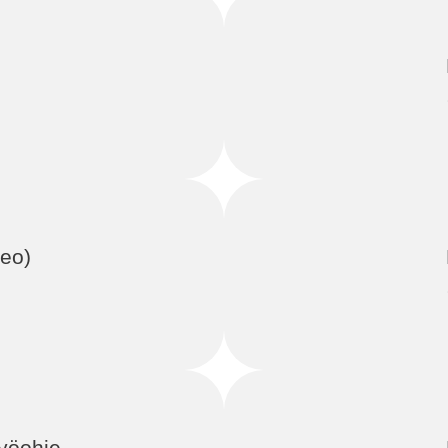
eo)
työohje