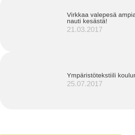
Virkkaa valepesä ampia
nauti kesästä!
21.03.2017
Ympäristötekstiili koul
25.07.2017