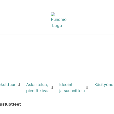
kulttuuri
Askartelua,
Ideointi
Käsityöno
pientä kivaa
ja suunnittelu
ustuotteet