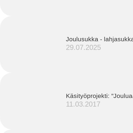
Joulusukka - lahjasukk
29.07.2025
Käsityöprojekti: "Joulua
11.03.2017