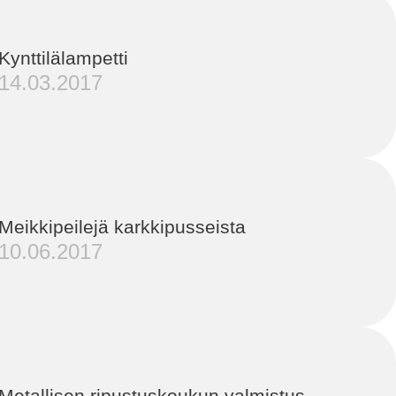
Kynttilälampetti
14.03.2017
Meikkipeilejä karkkipusseista
10.06.2017
Metallisen ripustuskoukun valmistus