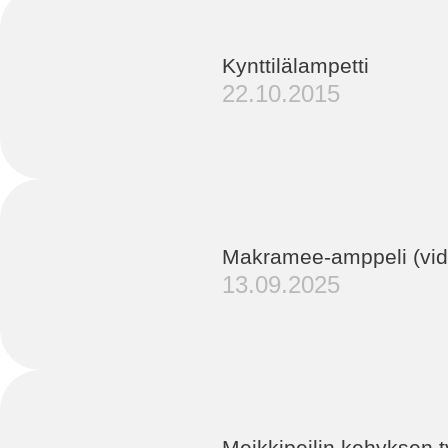
Kynttilälampetti
22.10.2015
Makramee-amppeli (vid
13.09.2025
Meikkipeilin kehyksen 