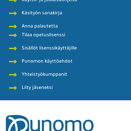
Käyttö- ja julkaisuohjeita
Käsityön sanakirja
Anna palautetta
Tilaa opetuslisenssi
Sisällöt lisenssikäyttäjille
Punomon käyttöehdot
Yhteistyökumppanit
Liity jäseneksi