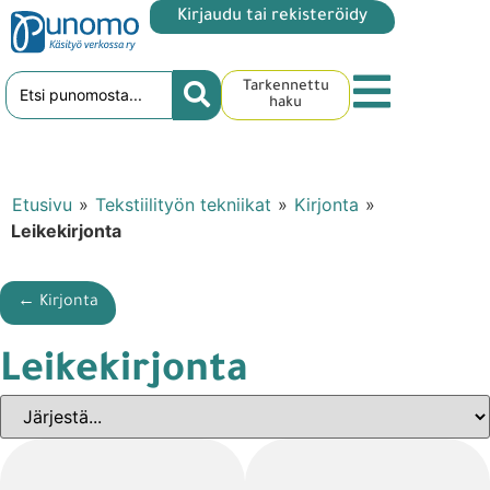
Kirjaudu tai rekisteröidy
Tarkennettu
haku
Etusivu
»
Tekstiilityön tekniikat
»
Kirjonta
»
Leikekirjonta
← Kirjonta
Leikekirjonta