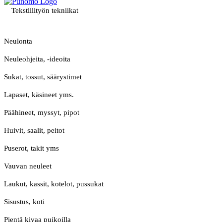
Tekstiilityön tekniikat
Neulonta
Neuleohjeita, -ideoita
Sukat, tossut, säärystimet
Lapaset, käsineet yms.
Päähineet, myssyt, pipot
Huivit, saalit, peitot
Puserot, takit yms
Vauvan neuleet
Laukut, kassit, kotelot, pussukat
Sisustus, koti
Pientä kivaa puikoilla