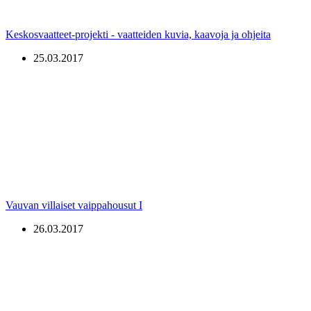
Keskosvaatteet-projekti - vaatteiden kuvia, kaavoja ja ohjeita
25.03.2017
Vauvan villaiset vaippahousut I
26.03.2017