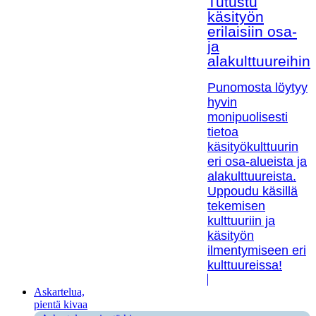
Tutustu
käsityön
erilaisiin osa-
ja
alakulttuureihin!
Punomosta löytyy
hyvin
monipuolisesti
tietoa
käsityökulttuurin
eri osa-alueista ja
alakulttuureista.
Uppoudu käsillä
tekemisen
kulttuuriin ja
käsityön
ilmentymiseen eri
kulttuureissa!
Askartelua,
pientä kivaa