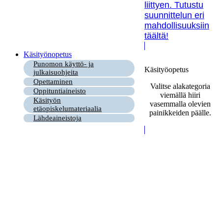
liittyen. Tutustu
suunnittelun eri
mahdollisuuksiin
täältä!
Käsityönopetus
Punomon käyttö- ja
Käsityöopetus
julkaisuohjeita
Opettaminen
Valitse alakategoria
Oppituntiaineisto
viemällä hiiri
Käsityön
vasemmalla olevien
etäopiskelumateriaalia
painikkeiden päälle.
Lähdeaineistoja