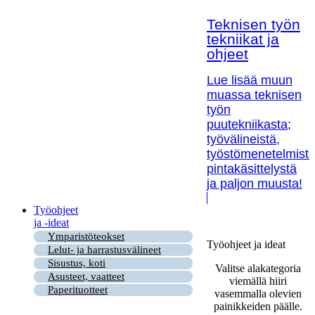
Teknisen työn
tekniikat ja
ohjeet
Lue lisää muun
muassa teknisen
työn
puutekniikasta;
työvälineistä,
työstömenetelmistä
pintakäsittelystä
ja paljon muusta!
Työohjeet
ja -ideat
Ymparistöteokset
Työohjeet ja ideat
Lelut- ja harrastusvälineet
Sisustus, koti
Valitse alakategoria
Asusteet, vaatteet
viemällä hiiri
Paperituotteet
vasemmalla olevien
painikkeiden päälle.