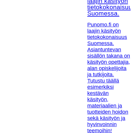
laajin käsityön
tietokokonaisuu
Suomessa.
Punomo.fi on
laajin käsityön
tietokokonaisuus
Suomessa.
Asiantuntevan
sisällön takana on
käsityön opettajia,
alan opiskelijoita
ja tutkijoita.
Tutustu täällä
esimerkiksi
kestävän
käsityön,
materiaalien ja
tuotteiden hoidon
sekä käsityön ja
hyvinvoinnin
teemoihin!