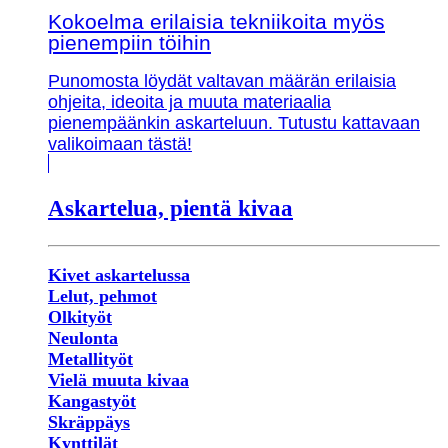
Kokoelma erilaisia tekniikoita myös
pienempiin töihin
Punomosta löydät valtavan määrän erilaisia
ohjeita, ideoita ja muuta materiaalia
pienempäänkin askarteluun. Tutustu kattavaan
valikoimaan tästä!
Askartelua, pientä kivaa
Kivet askartelussa
Lelut, pehmot
Olkityöt
Neulonta
Metallityöt
Vielä muuta kivaa
Kangastyöt
Skräppäys
Kynttilät