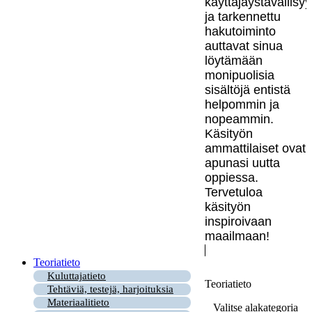
käyttäjäystävällisy
ja tarkennettu
hakutoiminto
auttavat sinua
löytämään
monipuolisia
sisältöjä entistä
helpommin ja
nopeammin.
Käsityön
ammattilaiset ovat
apunasi uutta
oppiessa.
Tervetuloa
käsityön
inspiroivaan
maailmaan!
Teoriatieto
Kuluttajatieto
Teoriatieto
Tehtäviä, testejä, harjoituksia
Materiaalitieto
Valitse alakategoria