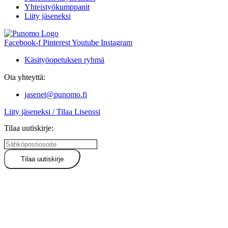
Yhteistyökumppanit
Liity jäseneksi
Facebook-f
Pinterest
Youtube
Instagram
Käsityöopetuksen ryhmä
Ota yhteyttä:
jasenet@punomo.fi
Liity jäseneksi / Tilaa Lisenssi
Tilaa uutiskirje: