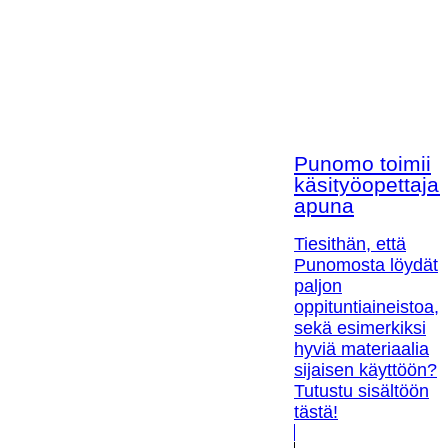
Punomo toimii
käsityöopettaja
apuna
Tiesithän, että
Punomosta löydät
paljon
oppituntiaineistoa,
sekä esimerkiksi
hyviä materiaalia
sijaisen käyttöön?
Tutustu sisältöön
tästä!