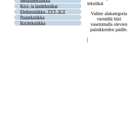
Metallitekniikka
tekniikat
Kivi- ja lasitekniikat
Elektroniikka, TVT, ICT
Valitse alakategoria
Puutekniikka
viemällä hiiri
Kivitekniikka
vasemmalla olevien
painikkeiden päälle.