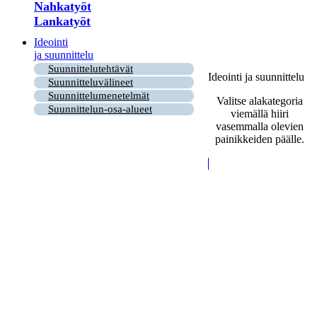
Nahkatyöt
Lankatyöt
Ideointi
ja suunnittelu
Suunnittelutehtävät
Ideointi ja suunnittelu
Suunnitteluvälineet
Suunnittelumenetelmät
Valitse alakategoria
Suunnittelun-osa-alueet
viemällä hiiri
vasemmalla olevien
painikkeiden päälle.