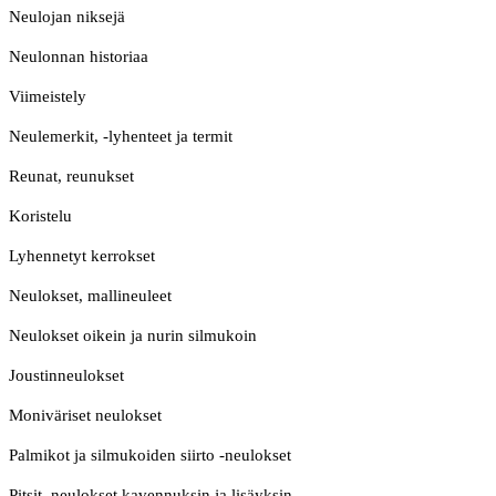
Neulojan niksejä
Neulonnan historiaa
Viimeistely
Neulemerkit, -lyhenteet ja termit
Reunat, reunukset
Koristelu
Lyhennetyt kerrokset
Neulokset, mallineuleet
Neulokset oikein ja nurin silmukoin
Joustinneulokset
Moniväriset neulokset
Palmikot ja silmukoiden siirto -neulokset
Pitsit, neulokset kavennuksin ja lisäyksin