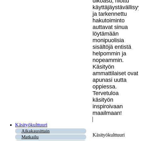
ulkoasu, hiottu
käyttäjäystävällisy
ja tarkennettu
hakutoiminto
auttavat sinua
löytämään
monipuolisia
sisältöjä entistä
helpommin ja
nopeammin.
Käsityön
ammattilaiset ovat
apunasi uutta
oppiessa.
Tervetuloa
käsityön
inspiroivaan
maailmaan!
Käsityökulttuuri
Aikakausittain
Käsityökulttuuri
Matkailu