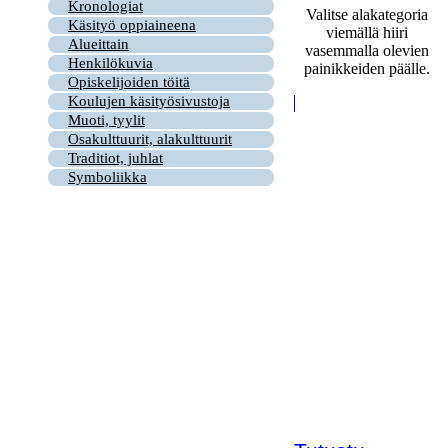
Kronologiat
Valitse alakategoria
Käsityö oppiaineena
viemällä hiiri
Alueittain
vasemmalla olevien
Henkilökuvia
painikkeiden päälle.
Opiskelijoiden töitä
Koulujen käsityösivustoja
Muoti, tyylit
Osakulttuurit, alakulttuurit
Traditiot, juhlat
Symboliikka