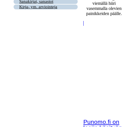
Sanakirjat, sanastot
viemällä hiiri
Kirja- ym. arviointeja
vasemmalla olevien
painikkeiden päälle.
Punomo.fi on