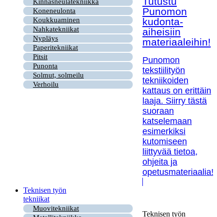
Tutustu
Kinnasneulatekniikka
Punomon
Koneneulonta
kudonta-
Koukkuaminen
Nahkatekniikat
aiheisiin
Nypläys
materiaaleihin!
Paperitekniikat
Pitsit
Punomon
Punonta
tekstiilityön
Solmut, solmeilu
tekniikoiden
Verhoilu
kattaus on erittäin
laaja. Siirry tästä
suoraan
katselemaan
esimerkiksi
kutomiseen
liittyvää tietoa,
ohjeita ja
opetusmateriaalia!
Teknisen työn
tekniikat
Muovitekniikat
Teknisen työn