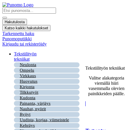
Mene
sisältöön
Search
...
Hakutulosta
Katso kaikki hakutulokset
Tarkennettu haku
Punomoputiikki
Kirjaudu tai rekisteröidy
Tekstiilityön
tekniikat
Neulonta
Tekstiilityön tekniikat
Ompelu
Virkkaus
Valitse alakategoria
Huovutus
viemällä hiiri
Kirjonta
vasemmalla olevien
Tilkkutyöt
painikkeiden päälle.
Kudonta
Painanta, värjäys
Nauhat, nyörit
Ryijyt
Uudista, korjaa, viimeistele
Kehräys