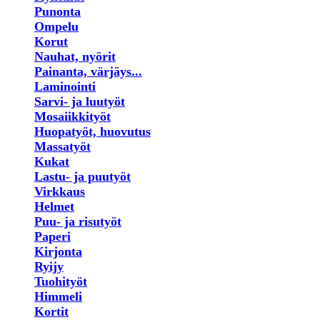
Punonta
Ompelu
Korut
Nauhat, nyörit
Painanta, värjäys...
Laminointi
Sarvi- ja luutyöt
Mosaiikkityöt
Huopatyöt, huovutus
Massatyöt
Kukat
Lastu- ja puutyöt
Virkkaus
Helmet
Puu- ja risutyöt
Paperi
Kirjonta
Ryijy
Tuohityöt
Himmeli
Kortit