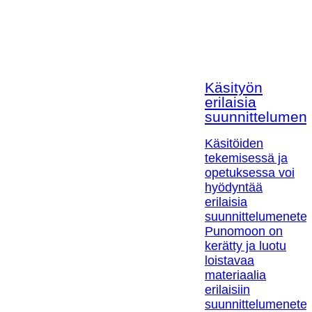
Käsityön
erilaisia
suunnittelumen
Käsitöiden
tekemisessä ja
opetuksessa voi
hyödyntää
erilaisia
suunnittelumenetel
Punomoon on
kerätty ja luotu
loistavaa
materiaalia
erilaisiin
suunnittelumenetel