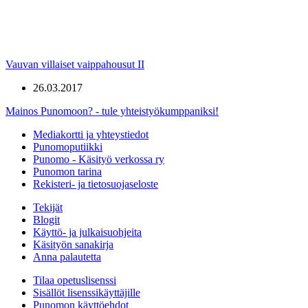
Vauvan villaiset vaippahousut II
26.03.2017
Mainos Punomoon? - tule yhteistyökumppaniksi!
Mediakortti ja yhteystiedot
Punomoputiikki
Punomo - Käsityö verkossa ry
Punomon tarina
Rekisteri- ja tietosuojaseloste
Tekijät
Blogit
Käyttö- ja julkaisuohjeita
Käsityön sanakirja
Anna palautetta
Tilaa opetuslisenssi
Sisällöt lisenssikäyttäjille
Punomon käyttöehdot