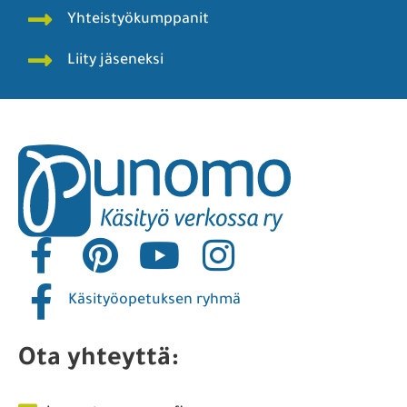
Yhteistyökumppanit
Liity jäseneksi
Käsityöopetuksen ryhmä
Ota yhteyttä: