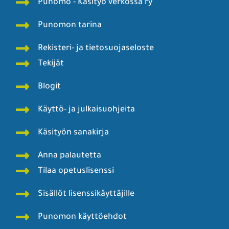
Punomo - Käsityö verkossa ry
Punomon tarina
Rekisteri- ja tietosuojaseloste
Tekijät
Blogit
Käyttö- ja julkaisuohjeita
Käsityön sanakirja
Anna palautetta
Tilaa opetuslisenssi
Sisällöt lisenssikäyttäjille
Punomon käyttöehdot