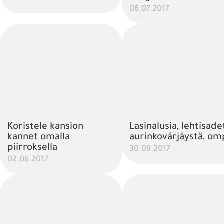
06.07.2017
Koristele kansion
Lasinalusia, lehtisade
kannet omalla
aurinkovärjäystä, om
piirroksella
30.09.2017
02.06.2017