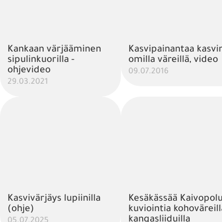
Kankaan värjääminen
Kasvipainantaa kasvi
sipulinkuorilla -
omilla väreillä, video
ohjevideo
09.07.2016
29.03.2021
Kasvivärjäys lupiinilla
Kesäkässää Kaivopolul
(ohje)
kuviointia kohoväreill
kangasliiduilla
05.07.2025