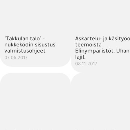
"Takkulan talo" -
Askartelu- ja käsityöo
nukkekodin sisustus -
teemoista
valmistusohjeet
Elinympäristöt, Uhan
lajit
07.06.2017
08.11.2017