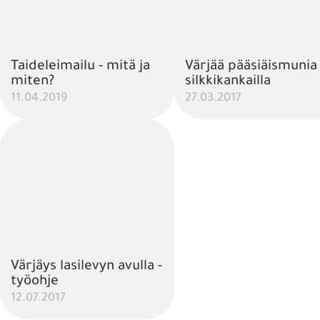
Taideleimailu - mitä ja
Värjää pääsiäismunia
miten?
silkkikankailla
11.04.2019
27.03.2017
Värjäys lasilevyn avulla -
työohje
12.07.2017