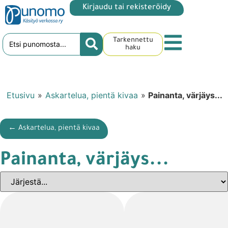
Kirjaudu tai rekisteröidy
Tarkennettu
haku
Etusivu
»
Askartelua, pientä kivaa
»
Painanta, värjäys...
← Askartelua, pientä kivaa
Painanta, värjäys...