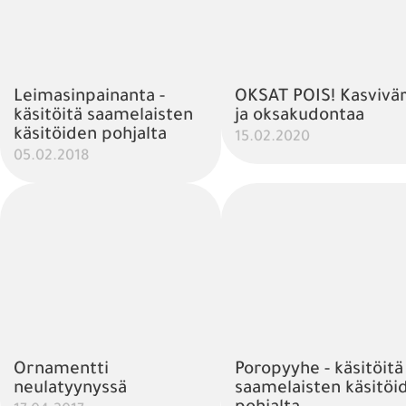
Leimasinpainanta -
OKSAT POIS! Kasvivär
käsitöitä saamelaisten
ja oksakudontaa
käsitöiden pohjalta
15.02.2020
05.02.2018
Ornamentti
Poropyyhe - käsitöitä
neulatyynyssä
saamelaisten käsitöi