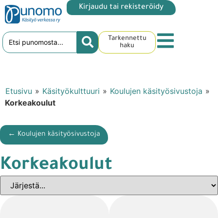
Kirjaudu tai rekisteröidy
Tarkennettu
haku
Etusivu
»
Käsityökulttuuri
»
Koulujen käsityösivustoja
»
Korkeakoulut
← Koulujen käsityösivustoja
Korkeakoulut