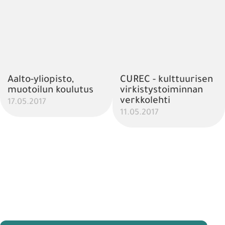
Aalto-yliopisto,
CUREC - kulttuurisen
muotoilun koulutus
virkistystoiminnan
verkkolehti
17.05.2017
11.05.2017