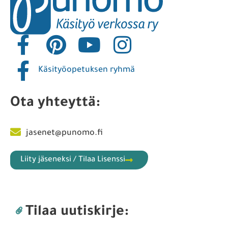
Käsityöopetuksen ryhmä
Ota yhteyttä:
jasenet@punomo.fi
Liity jäseneksi / Tilaa Lisenssi
Tilaa uutiskirje: