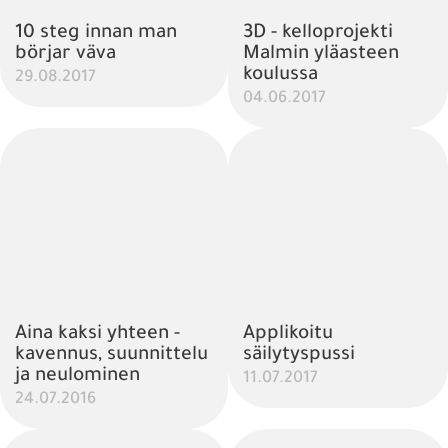
10 steg innan man
3D - kelloprojekti
börjar väva
Malmin yläasteen
koulussa
29.08.2017
04.06.2017
Aina kaksi yhteen -
Applikoitu
kavennus, suunnittelu
säilytyspussi
ja neulominen
11.07.2017
24.07.2016