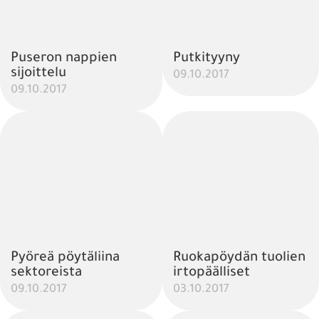
Puseron nappien
Putkityyny
sijoittelu
09.10.2017
09.10.2017
Pyöreä pöytäliina
Ruokapöydän tuolien
sektoreista
irtopäälliset
09.10.2017
03.10.2017