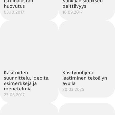
Istuinalustan
Kankaan sidoksen
huovutus
peittävyys
03.10.2017
16.09.2017
Käsitöiden
Käsityöohjeen
suunnittelu: ideoita,
laatiminen tekoälyn
esimerkkejä ja
avulla
menetelmiä
30.03.2025
23.08.2017