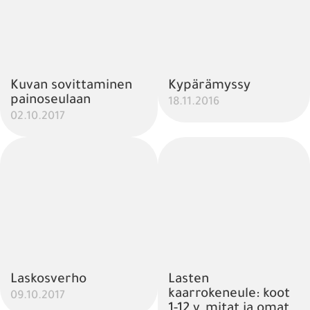
Kuvan sovittaminen
Kypärämyssy
painoseulaan
18.11.2016
02.10.2017
Laskosverho
Lasten
kaarrokeneule: koot
09.10.2017
1-12 v, mitat ja omat