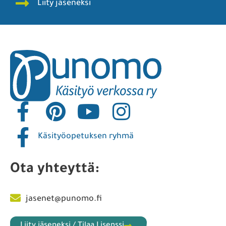
Liity jäseneksi
Käsityöopetuksen ryhmä
Ota yhteyttä:
jasenet@punomo.fi
Liity jäseneksi / Tilaa Lisenssi