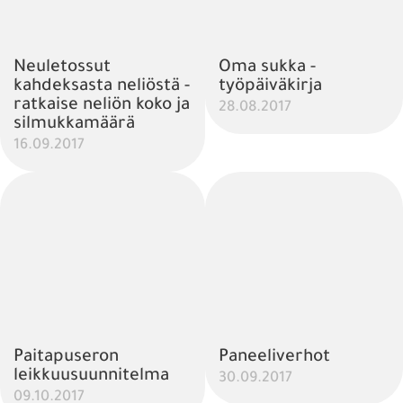
Neuletossut
Oma sukka -
kahdeksasta neliöstä -
työpäiväkirja
ratkaise neliön koko ja
28.08.2017
silmukkamäärä
16.09.2017
Paitapuseron
Paneeliverhot
leikkuusuunnitelma
30.09.2017
09.10.2017