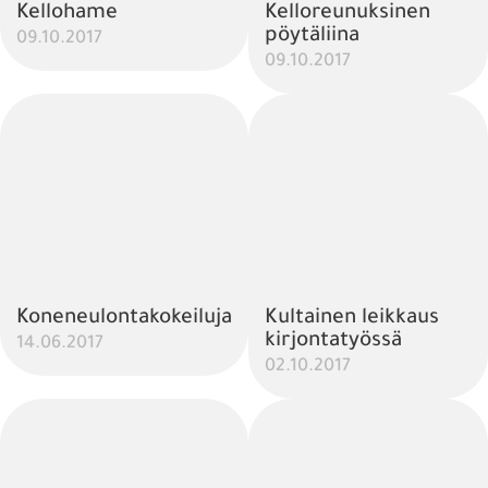
Kellohame
Kelloreunuksinen
pöytäliina
09.10.2017
09.10.2017
Koneneulontakokeiluja
Kultainen leikkaus
kirjontatyössä
14.06.2017
02.10.2017