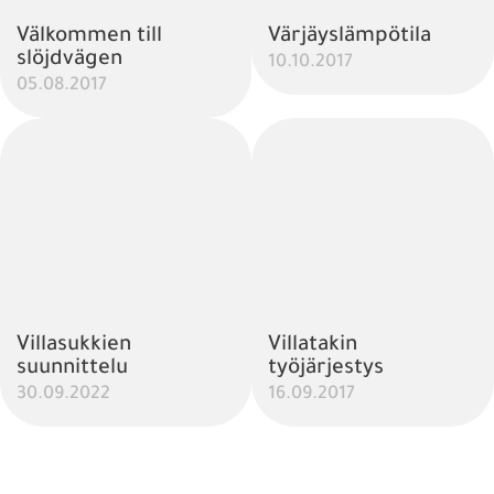
Välkommen till
Värjäyslämpötila
slöjdvägen
10.10.2017
05.08.2017
Villasukkien
Villatakin
suunnittelu
työjärjestys
30.09.2022
16.09.2017