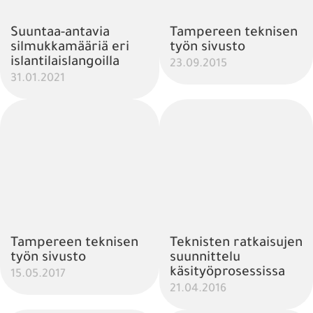
Suuntaa-antavia
Tampereen teknisen
silmukkamääriä eri
työn sivusto
islantilaislangoilla
23.09.2015
31.01.2021
Tampereen teknisen
Teknisten ratkaisujen
työn sivusto
suunnittelu
käsityöprosessissa
15.05.2017
21.04.2016