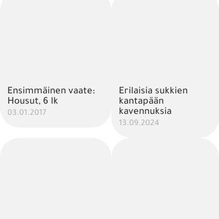
Ensimmäinen vaate:
Erilaisia sukkien
Housut, 6 lk
kantapään
kavennuksia
03.01.2017
13.09.2024