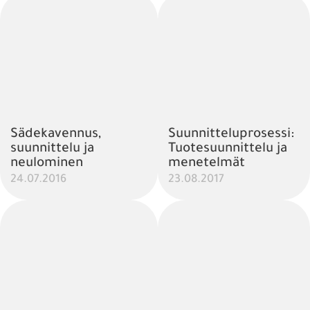
Sädekavennus,
Suunnitteluprosessi:
suunnittelu ja
Tuotesuunnittelu ja
neulominen
menetelmät
24.07.2016
23.08.2017