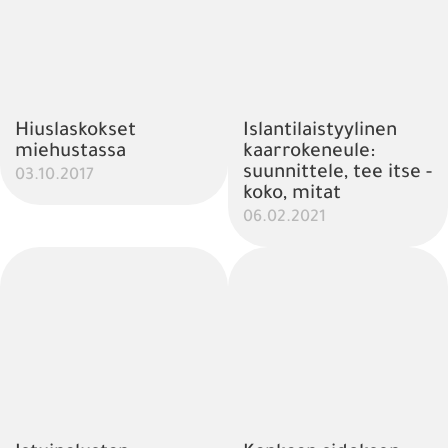
Hiuslaskokset
Islantilaistyylinen
miehustassa
kaarrokeneule:
suunnittele, tee itse -
03.10.2017
koko, mitat
06.02.2021