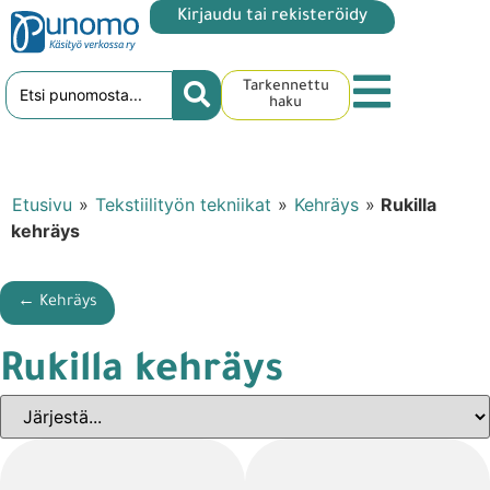
Kirjaudu tai rekisteröidy
Tarkennettu
haku
Etusivu
»
Tekstiilityön tekniikat
»
Kehräys
»
Rukilla
kehräys
← Kehräys
Rukilla kehräys