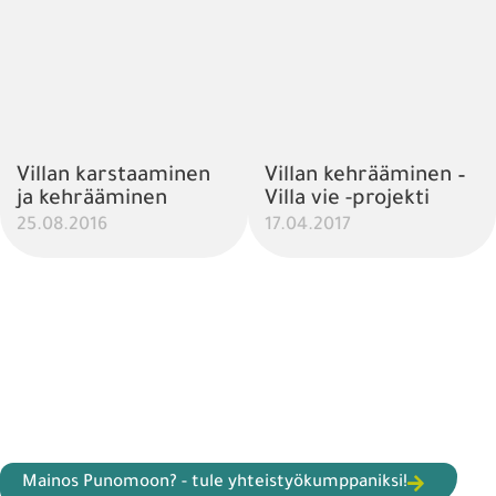
Villan karstaaminen
Villan kehrääminen –
ja kehrääminen
Villa vie -projekti
25.08.2016
17.04.2017
Mainos Punomoon? - tule yhteistyökumppaniksi!