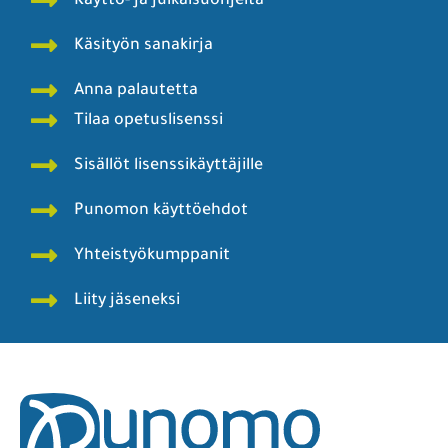
Käyttö- ja julkaisuohjeita
Käsityön sanakirja
Anna palautetta
Tilaa opetuslisenssi
Sisällöt lisenssikäyttäjille
Punomon käyttöehdot
Yhteistyökumppanit
Liity jäseneksi