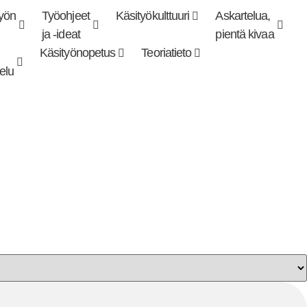
työn
Työohjeet
Käsityökulttuuri
Askartelua,
ja -ideat
pientä kivaa
Käsityönopetus
Teoriatieto
elu