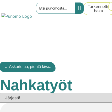
Tarkennettu
haku
← Askartelua, pientä kivaa
Nahkatyöt