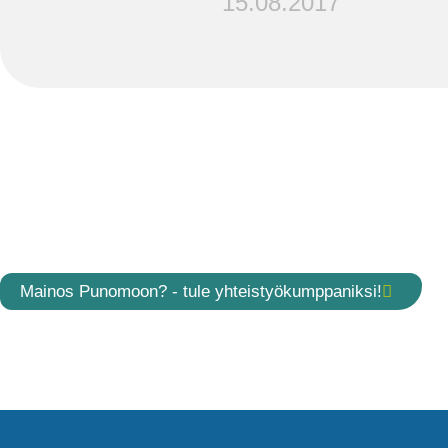
15.08.2017
Mainos Punomoon? - tule yhteistyökumppaniksi!