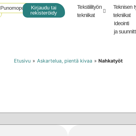
Tekstiilityön
Teknisen 
Kirjaudu tai
Punomoputiikki
rekisteröidy
tekniikat
tekniikat
Ideointi
ja suunnitt
Etusivu
»
Askartelua, pientä kivaa
»
Nahkatyöt