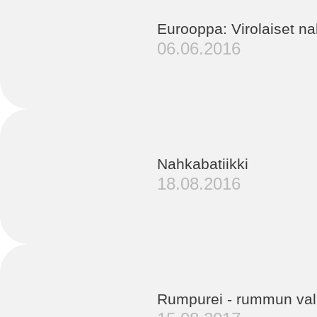
Eurooppa: Virolaiset na
06.06.2016
Nahkabatiikki
18.08.2016
Rumpurei - rummun val