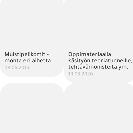
Muistipelikortit -
Oppimateriaalia
monta eri aihetta
käsityön teoriatunneille,
tehtävämonisteita ym.
08.06.2016
19.03.2020