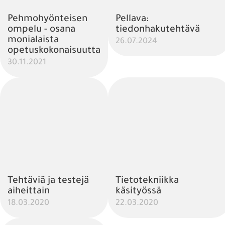
Pehmohyönteisen
Pellava:
ompelu - osana
tiedonhakutehtävä
monialaista
26.07.2024
opetuskokonaisuutta
30.11.2021
Tehtäviä ja testejä
Tietotekniikka
aiheittain
käsityössä
18.03.2020
22.03.2020