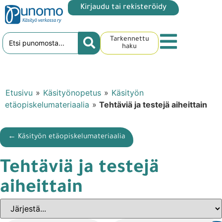
Kirjaudu tai rekisteröidy
Tarkennettu
haku
Etusivu
»
Käsityönopetus
»
Käsityön
etäopiskelumateriaalia
»
Tehtäviä ja testejä aiheittain
← Käsityön etäopiskelumateriaalia
Tehtäviä ja testejä
aiheittain