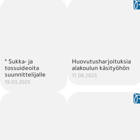
* Sukka- ja
Huovutusharjoituksia
tossuideoita
alakoulun käsityöhön
suunnittelijalle
11.08.2023
19.03.2025