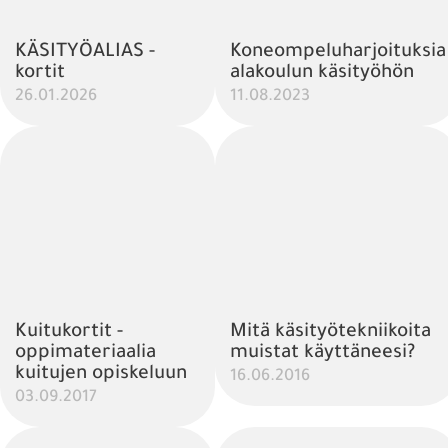
KÄSITYÖALIAS -
Koneompeluharjoituksia
kortit
alakoulun käsityöhön
26.01.2026
11.08.2023
Kuitukortit -
Mitä käsityötekniikoita
oppimateriaalia
muistat käyttäneesi?
kuitujen opiskeluun
16.06.2016
03.09.2017