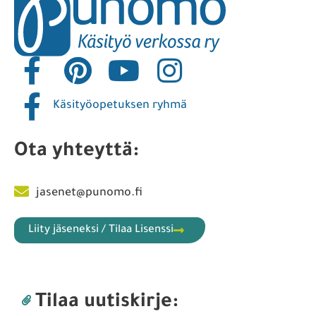
Käsityöopetuksen ryhmä
Ota yhteyttä:
jasenet@punomo.fi
Liity jäseneksi / Tilaa Lisenssi
Tilaa uutiskirje: