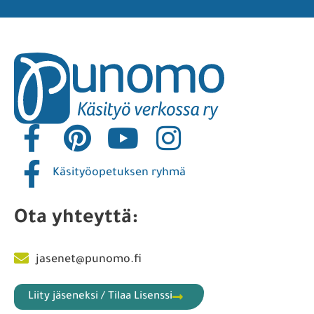
Käsityöopetuksen ryhmä
Ota yhteyttä:
jasenet@punomo.fi
Liity jäseneksi / Tilaa Lisenssi