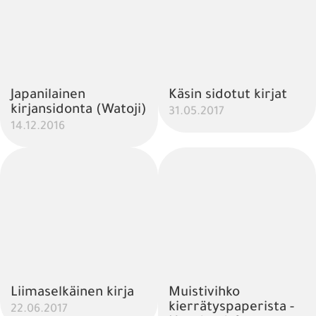
Japanilainen
Käsin sidotut kirjat
kirjansidonta (Watoji)
31.05.2017
14.12.2016
Liimaselkäinen kirja
Muistivihko
kierrätyspaperista -
22.06.2017