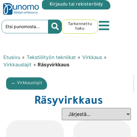
Kirjaudu tai rekisteröidy
Tarkennettu
haku
Etusivu
»
Tekstiilityön tekniikat
»
Virkkaus
»
Virkkauslajit
»
Räsyvirkkaus
← Virkkauslajit
Räsyvirkkaus