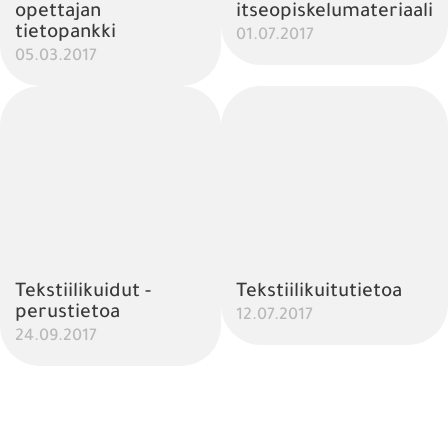
opettajan
itseopiskelumateriaali
tietopankki
01.07.2017
05.03.2017
Tekstiilikuidut -
Tekstiilikuitutietoa
perustietoa
12.07.2017
24.09.2017