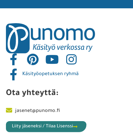
Käsityöopetuksen ryhmä
Ota yhteyttä:
jasenet@punomo.fi
Liity jäseneksi / Tilaa Lisenssi