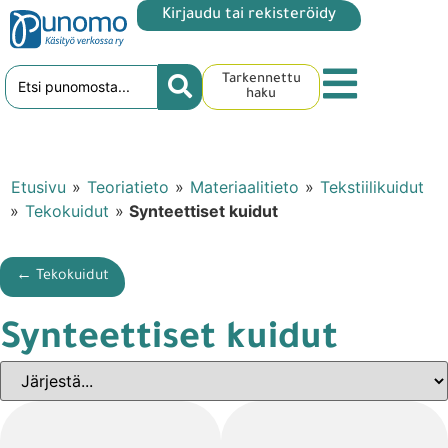
Kirjaudu tai rekisteröidy
Tarkennettu
haku
Etusivu
»
Teoriatieto
»
Materiaalitieto
»
Tekstiilikuidut
»
Tekokuidut
»
Synteettiset kuidut
← Tekokuidut
Synteettiset kuidut