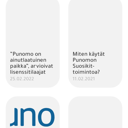
”Punomo on
Miten käytät
ainutlaatuinen
Punomon
paikka”, arvioivat
Suosikit-
lisenssitilaajat
toimintoa?
25.02.2022
11.02.2021