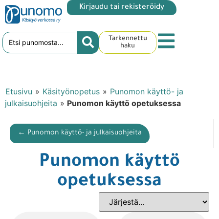
Kirjaudu tai rekisteröidy
Tarkennettu
haku
Etusivu
»
Käsityönopetus
»
Punomon käyttö- ja
julkaisuohjeita
»
Punomon käyttö opetuksessa
← Punomon käyttö- ja julkaisuohjeita
Punomon käyttö
opetuksessa