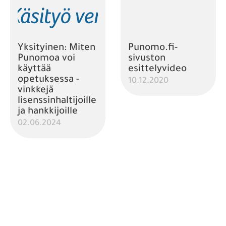
Yksityinen: Miten
Punomo.fi-
Punomoa voi
sivuston
käyttää
esittelyvideo
opetuksessa -
10.12.2020
vinkkejä
lisenssinhaltijoille
ja hankkijoille
02.06.2024