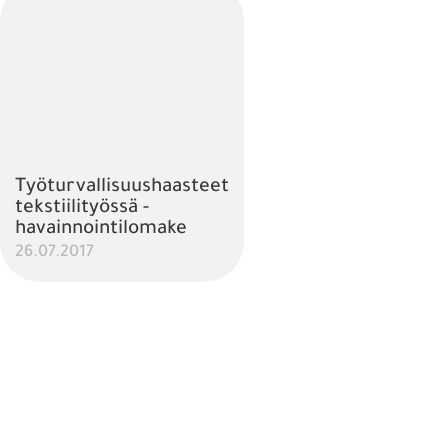
Työturvallisuushaasteet
tekstiilityössä -
havainnointilomake
26.07.2017