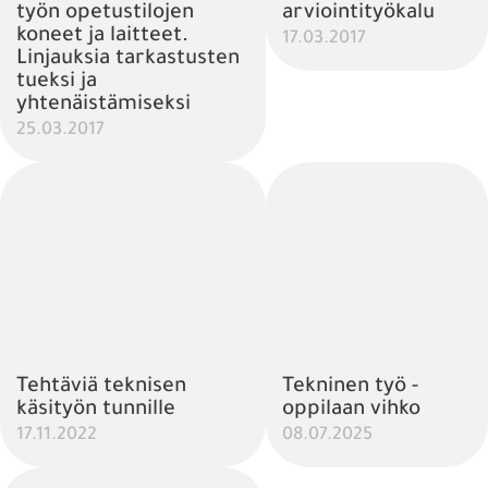
työn opetustilojen
arviointityökalu
koneet ja laitteet.
17.03.2017
Linjauksia tarkastusten
tueksi ja
yhtenäistämiseksi
25.03.2017
Tehtäviä teknisen
Tekninen työ -
käsityön tunnille
oppilaan vihko
17.11.2022
08.07.2025