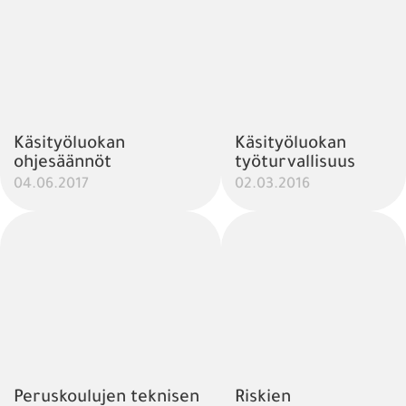
Käsityöluokan
Käsityöluokan
ohjesäännöt
työturvallisuus
04.06.2017
02.03.2016
Peruskoulujen teknisen
Riskien