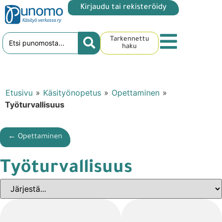
Kirjaudu tai rekisteröidy
Tarkennettu
haku
Etusivu
»
Käsityönopetus
»
Opettaminen
»
Työturvallisuus
← Opettaminen
Työturvallisuus