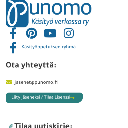
Käsityöopetuksen ryhmä
Ota yhteyttä:
jasenet@punomo.fi
Liity jäseneksi / Tilaa Lisenssi
Tilaa uutiskirje: