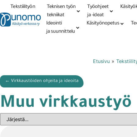
Tekstiilityön
Teknisen työn
Työohjeet
Käsityök
Tarkennettu
haku
tekniikat
tekniikat
ja -ideat
Ideointi
Käsityönopetus
Te
ja suunnittelu
Etusivu
»
Tekstiili
← Virkkaustöiden ohjeita ja ideoita
Muu virkkaustyö