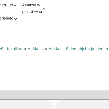
ulttuuri
Askartelua,
Kirjaudu tai
Punomoputiikki
rekisteröidy
pientä kivaa
oriatieto
työn tekniikat
»
Virkkaus
»
Virkkaustöiden ohjeita ja ideoita