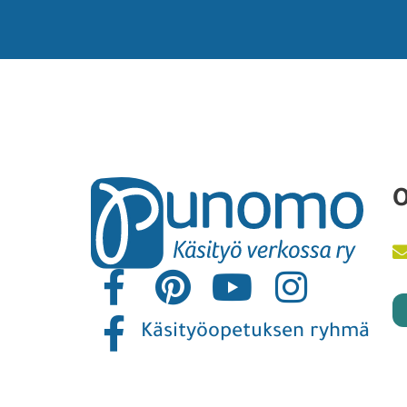
O
Käsityöopetuksen ryhmä