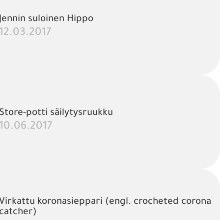
Jennin suloinen Hippo
12.03.2017
Store-potti säilytysruukku
10.06.2017
Virkattu koronasieppari (engl. crocheted corona
catcher)