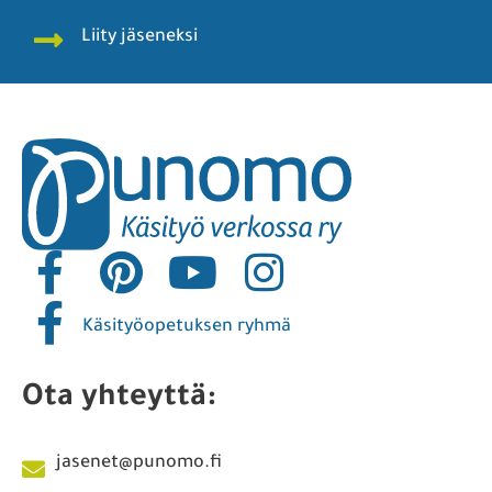
Liity jäseneksi
Käsityöopetuksen ryhmä
Ota yhteyttä:
jasenet@punomo.fi