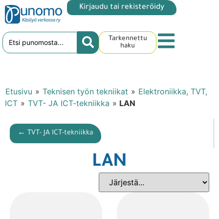
Kirjaudu tai rekisteröidy
Tarkennettu
haku
Etusivu
»
Teknisen työn tekniikat
»
Elektroniikka, TVT,
ICT
»
TVT- JA ICT-tekniikka
»
LAN
← TVT- JA ICT-tekniikka
LAN