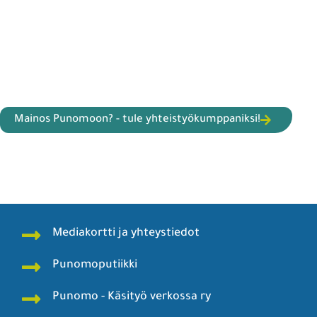
Mainos Punomoon? - tule yhteistyökumppaniksi!
Mediakortti ja yhteystiedot
Punomoputiikki
Punomo - Käsityö verkossa ry