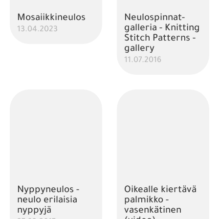
Mosaiikkineulos
Neulospinnat-
galleria - Knitting
13.04.2023
Stitch Patterns -
gallery
11.07.2016
Nyppyneulos -
Oikealle kiertävä
neulo erilaisia
palmikko -
nyppyjä
vasenkätinen