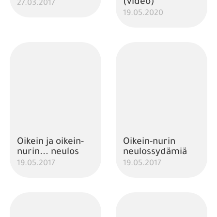
(video)
27.03.2017
19.05.2020
Oikein ja oikein-
Oikein-nurin
nurin... neulos
neulossydämiä
19.05.2017
19.05.2017