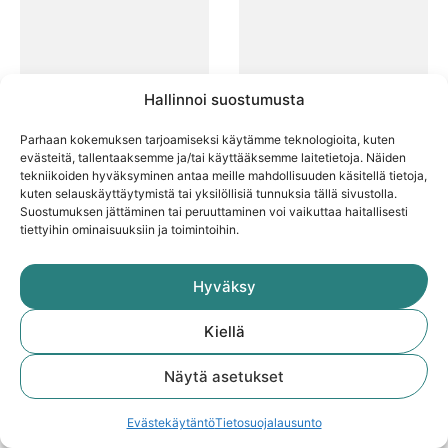
Hallinnoi suostumusta
Parhaan kokemuksen tarjoamiseksi käytämme teknologioita, kuten
Perhosneulos
Pilkkukirjoneulos
evästeitä, tallentaaksemme ja/tai käyttääksemme laitetietoja. Näiden
tekniikoiden hyväksyminen antaa meille mahdollisuuden käsitellä tietoja,
02.08.2016
20.07.2016
kuten selauskäyttäytymistä tai yksilöllisiä tunnuksia tällä sivustolla.
Suostumuksen jättäminen tai peruuttaminen voi vaikuttaa haitallisesti
tiettyihin ominaisuuksiin ja toimintoihin.
Hyväksy
Kiellä
Näytä asetukset
Evästekäytäntö
Tietosuojalausunto
Pitsiä ja
Pitsinauha-