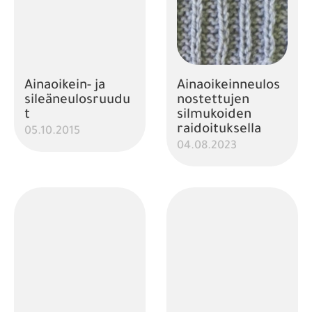
Ainaoikein- ja
Ainaoikeinneulos
sileäneulosruudu
nostettujen
t
silmukoiden
raidoituksella
05.10.2015
04.08.2023