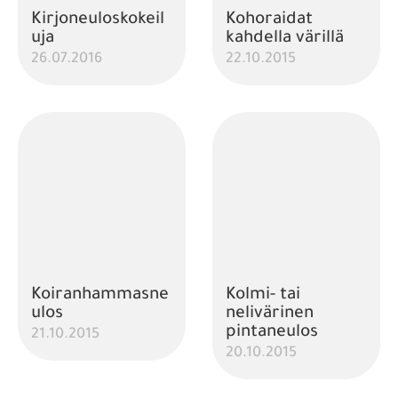
Kirjoneuloskokeil
Kohoraidat
uja
kahdella värillä
26.07.2016
22.10.2015
Koiranhammasne
Kolmi- tai
ulos
nelivärinen
pintaneulos
21.10.2015
20.10.2015