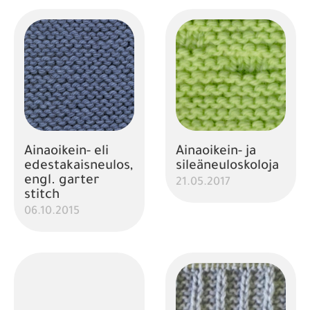
Ainaoikein- eli
Ainaoikein- ja
edestakaisneulos,
sileäneuloskoloja
engl. garter
21.05.2017
stitch
06.10.2015