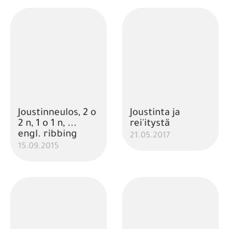
Joustinneulos, 2 o
Joustinta ja
2 n, 1 o 1 n, ...
rei'itystä
engl. ribbing
21.05.2017
15.09.2015