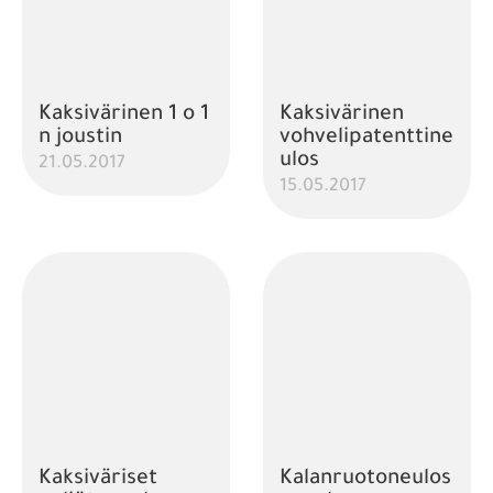
Kaksivärinen 1 o 1
Kaksivärinen
n joustin
vohvelipatenttine
ulos
21.05.2017
15.05.2017
Kaksiväriset
Kalanruotoneulos