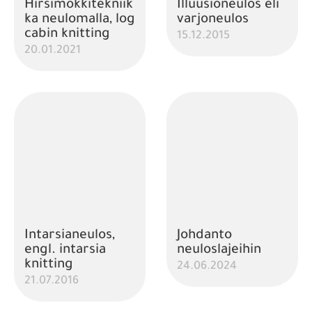
Hirsimökkitekniik
Illuusioneulos eli
ka neulomalla, log
varjoneulos
cabin knitting
15.12.2015
20.01.2021
Intarsianeulos,
Johdanto
engl. intarsia
neuloslajeihin
knitting
24.06.2024
21.07.2016