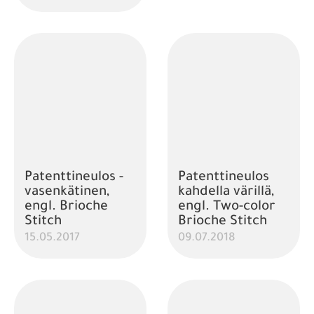
Patenttineulos -
Patenttineulos
vasenkätinen,
kahdella värillä,
engl. Brioche
engl. Two-color
Stitch
Brioche Stitch
15.05.2017
09.07.2018