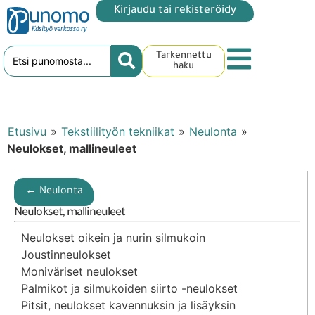
Kirjaudu tai rekisteröidy
Tarkennettu
haku
Etusivu
»
Tekstiilityön tekniikat
»
Neulonta
»
Neulokset, mallineuleet
← Neulonta
Neulokset, mallineuleet
Neulokset oikein ja nurin silmukoin
Joustinneulokset
Moniväriset neulokset
Palmikot ja silmukoiden siirto -neulokset
Pitsit, neulokset kavennuksin ja lisäyksin