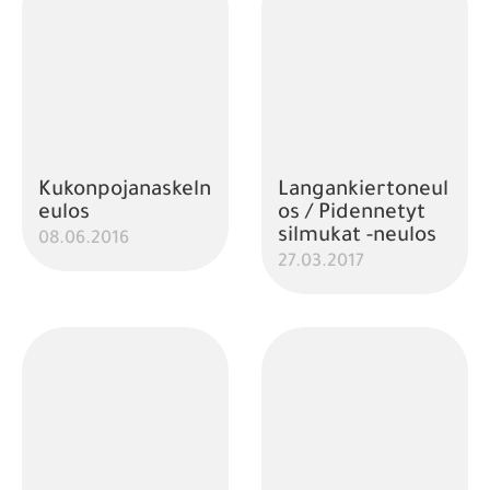
Kukonpojanaskeln
Langankiertoneul
eulos
os / Pidennetyt
silmukat -neulos
08.06.2016
27.03.2017