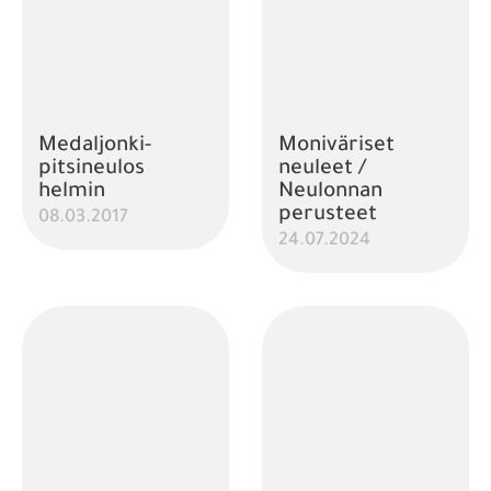
Medaljonki-
Moniväriset
pitsineulos
neuleet /
helmin
Neulonnan
perusteet
08.03.2017
24.07.2024