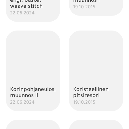
engl. basket
muunnos I
weave stitch
19.10.2015
22.06.2024
Korinpohjaneulos,
Koristeellinen
muunnos II
pitsiresori
22.06.2024
19.10.2015