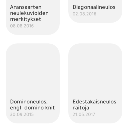
Aransaarten
Diagonaalineulos
neulekuvioiden
02.08.2016
merkitykset
08.08.2016
Dominoneulos,
Edestakaisneulos
engl. domino knit
raitoja
30.09.2015
21.05.2017