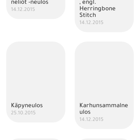
neliöt -neulos
, engl.
Herringbone
14.12.2015
Stitch
14.12.2015
Käpyneulos
Karhunsammalne
ulos
25.10.2015
14.12.2015