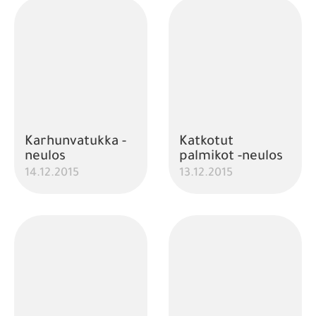
Karhunvatukka -
Katkotut
neulos
palmikot -neulos
14.12.2015
13.12.2015