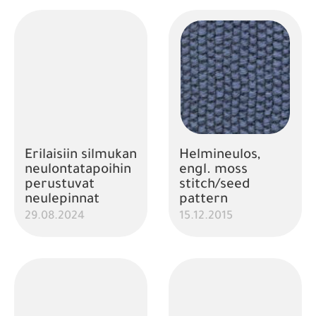
Erilaisiin silmukan
Helmineulos,
neulontatapoihin
engl. moss
perustuvat
stitch/seed
neulepinnat
pattern
29.08.2024
15.12.2015