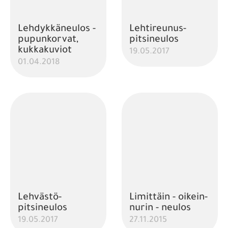
Lehdykkäneulos -
Lehtireunus-
pupunkorvat,
pitsineulos
kukkakuviot
19.05.2017
01.04.2018
Lehvästö-
Limittäin - oikein-
pitsineulos
nurin - neulos
19.05.2017
27.11.2015