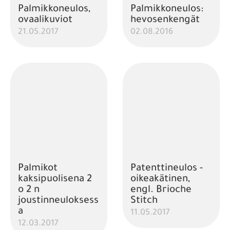
Palmikkoneulos,
Palmikkoneulos:
ovaalikuviot
hevosenkengät
21.05.2017
02.08.2016
Palmikot
Patenttineulos -
kaksipuolisena 2
oikeakätinen,
o 2 n
engl. Brioche
joustinneuloksess
Stitch
a
11.05.2017
12.03.2017