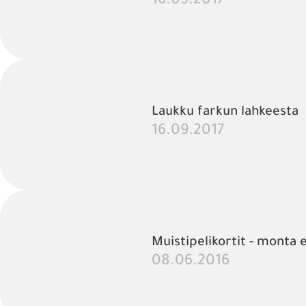
16.09.2017
Laukku farkun lahkeesta
16.09.2017
Muistipelikortit - monta e
08.06.2016