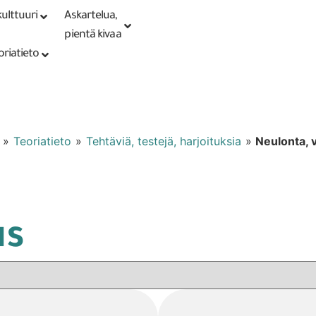
ulttuuri
Askartelua,
Kirjaudu tai
Punomoputiikki
rekisteröidy
pientä kivaa
oriatieto
»
Teoriatieto
»
Tehtäviä, testejä, harjoituksia
»
Neulonta, 
us