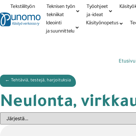
Tekstiilityön
Teknisen työn
Työohjeet
Käsityök
Tarkennettu
haku
tekniikat
tekniikat
ja -ideat
Ideointi
Käsityönopetus
Te
ja suunnittelu
Etusivu
← Tehtäviä, testejä, harjoituksia
Neulonta, virkka