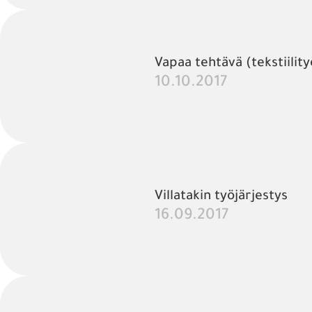
Vapaa tehtävä (tekstiilit
10.10.2017
Villatakin työjärjestys
16.09.2017