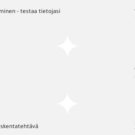
inen - testaa tietojasi
askentatehtävä