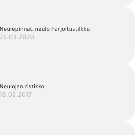
Neulepinnat, neulo harjoitustilkku
25.03.2020
Neulojan ristikko
18.02.2017