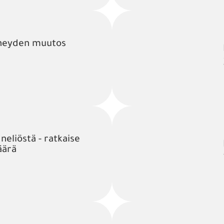
iheyden muutos
eliöstä - ratkaise
äärä