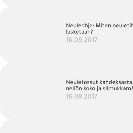
Neuleohje: Miten neulet
lasketaan?
16.09.2017
Neuletossut kahdeksasta n
neliön koko ja silmukkam
16.09.2017