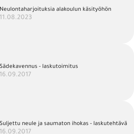
Neulontaharjoituksia alakoulun käsityöhön
11.08.2023
Sädekavennus - laskutoimitus
16.09.2017
Suljettu neule ja saumaton ihokas - laskutehtävä
16.09.2017