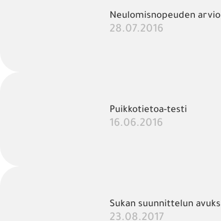
Neulomisnopeuden arvioi
28.07.2016
Puikkotietoa-testi
16.06.2016
Sukan suunnittelun avuks
23.08.2017