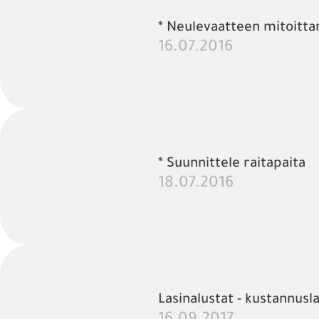
* Neulevaatteen mitoittam
16.07.2016
* Suunnittele raitapaita
18.07.2016
Lasinalustat - kustannusl