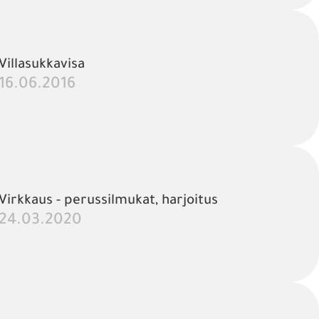
Villasukkavisa
16.06.2016
Virkkaus - perussilmukat, harjoitus
24.03.2020