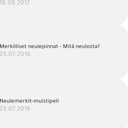
16.09.2017
Merkilliset neulepinnat - Mitä neulosta?
23.07.2016
Neulemerkit-muistipeli
23.07.2016