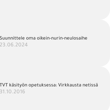
Suunnittele oma oikein-nurin-neulosaihe
23.06.2024
TVT käsityön opetuksessa: Virkkausta netissä
31.10.2016