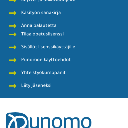
Käyttö- ja julkaisuohjeita
Käsityön sanakirja
Anna palautetta
Tilaa opetuslisenssi
Sisällöt lisenssikäyttäjille
Punomon käyttöehdot
Yhteistyökumppanit
Liity jäseneksi