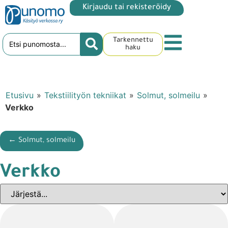
Kirjaudu tai rekisteröidy
Tarkennettu
haku
Etusivu
»
Tekstiilityön tekniikat
»
Solmut, solmeilu
»
Verkko
← Solmut, solmeilu
Verkko