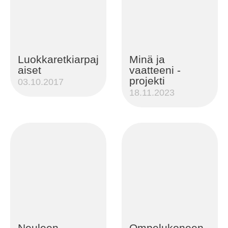
Luokkaretkiarpaj
Minä ja
aiset
vaatteeni -
projekti
03.10.2017
18.11.2023
Neuleen
Ompelukoneen