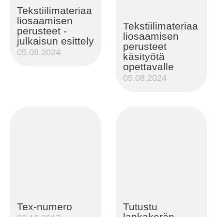
Tekstiilimateriaa
liosaamisen
Tekstiilimateriaa
perusteet -
liosaamisen
julkaisun esittely
perusteet
05.08.2024
käsityötä
opettavalle
05.08.2024
Tex-numero
Tutustu
lankakerän