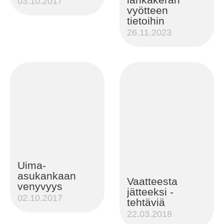
03.10.2017
vyötteen
tietoihin
26.11.2023
Uima-
asukankaan
Vaatteesta
venyvyys
jätteeksi -
02.10.2017
tehtäviä
22.03.2018