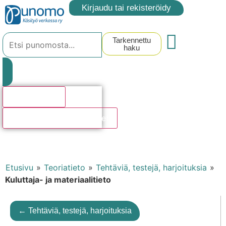
Kirjaudu tai rekisteröidy
Tarkennettu
haku
Hakutulosta
Katso kaikki hakutulokset
Etusivu
»
Teoriatieto
»
Tehtäviä, testejä, harjoituksia
»
Kuluttaja- ja materiaalitieto
← Tehtäviä, testejä, harjoituksia