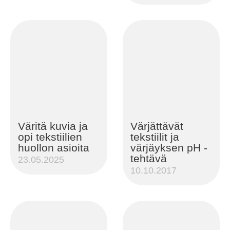
Väritä kuvia ja
Värjättävät
opi tekstiilien
tekstiilit ja
huollon asioita
värjäyksen pH -
tehtävä
23.05.2025
10.10.2017