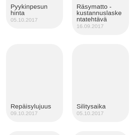
Pyykinpesun
Räsymatto -
hinta
kustannuslaske
ntatehtävä
05.10.2017
16.09.2017
Repäisylujuus
Silitysaika
09.10.2017
05.10.2017