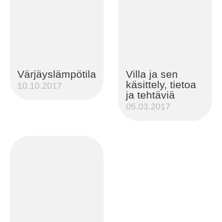
Värjäyslämpötila
Villa ja sen
käsittely, tietoa
10.10.2017
ja tehtäviä
05.03.2017