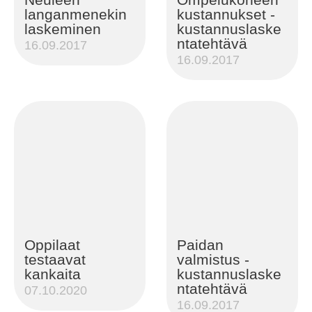
langanmenekin
kustannukset -
laskeminen
kustannuslaske
ntatehtävä
16.09.2017
16.09.2017
Oppilaat
Paidan
testaavat
valmistus -
kankaita
kustannuslaske
ntatehtävä
07.10.2020
16.09.2017