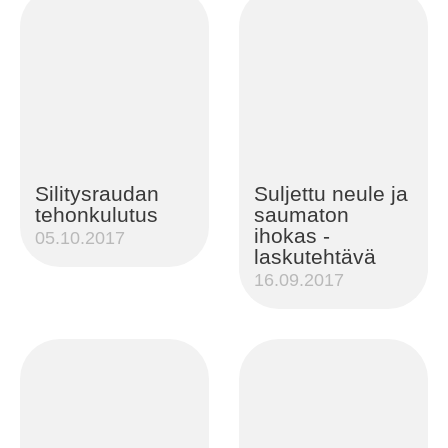
Silitysraudan
Suljettu neule ja
tehonkulutus
saumaton
ihokas -
05.10.2017
laskutehtävä
16.09.2017