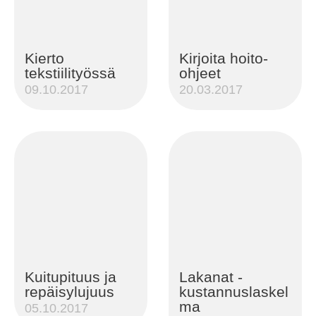
Kierto
Kirjoita hoito-
tekstiilityössä
ohjeet
09.10.2017
20.03.2017
Kuitupituus ja
Lakanat -
repäisylujuus
kustannuslaskel
ma
05.10.2017