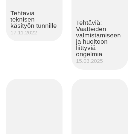
Tehtäviä
teknisen
Tehtäviä:
käsityön tunnille
Vaatteiden
17.11.2022
valmistamiseen
ja huoltoon
liittyviä
ongelmia
15.03.2025