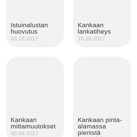
Istuinalustan
Kankaan
huovutus
lankatiheys
03.10.2017
10.10.2017
Kankaan
Kankaan pinta-
mittamuutokset
alamassa
pienistä
30.09.2017