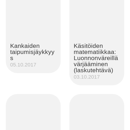
Kankaiden
Käsitöiden
taipumisjäykkyy
matematiikkaa:
s
Luonnonväreillä
värjääminen
05.10.2017
(laskutehtävä)
03.10.2017