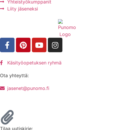
Yhteistyökumppanit
Liity jäseneksi
Käsityöopetuksen ryhmä
Ota yhteyttä:
jasenet@punomo.fi
Liity jäseneksi / Tilaa Lisenssi
Tilaa uutiskirje: