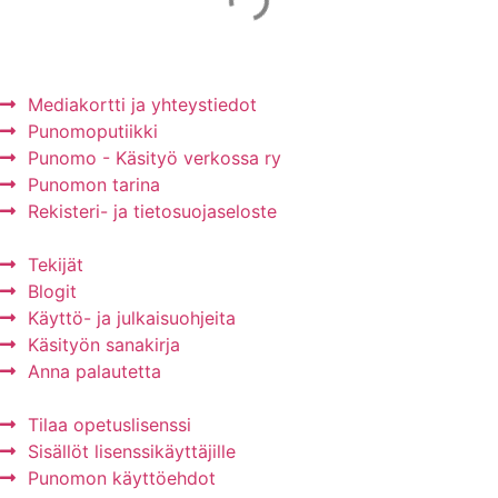
Mainos Punomoon? - tule yhteistyökumppaniksi!
Mediakortti ja yhteystiedot
Punomoputiikki
Punomo - Käsityö verkossa ry
Punomon tarina
Rekisteri- ja tietosuojaseloste
Tekijät
Blogit
Käyttö- ja julkaisuohjeita
Käsityön sanakirja
Anna palautetta
Tilaa opetuslisenssi
Sisällöt lisenssikäyttäjille
Punomon käyttöehdot