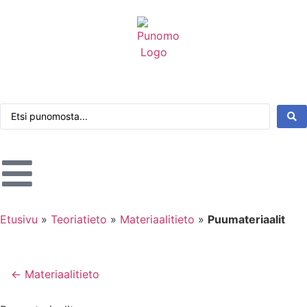
Kirjaudu tai rekisteröidy
Tarkennettu haku
Etusivu
»
Teoriatieto
»
Materiaalitieto
»
Puumateriaalit
← Materiaalitieto