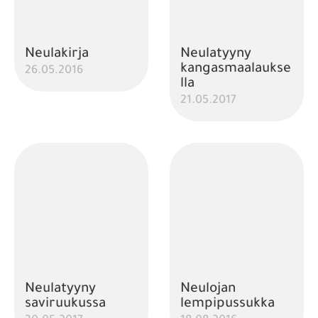
Neulakirja
Neulatyyny
kangasmaalaukse
26.05.2016
lla
21.05.2017
Neulatyyny
Neulojan
saviruukussa
lempipussukka