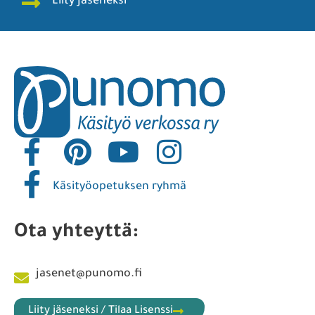
Liity jäseneksi
Käsityöopetuksen ryhmä
Ota yhteyttä:
jasenet@punomo.fi
Liity jäseneksi / Tilaa Lisenssi