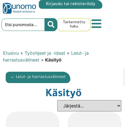
Kirjaudu tai rekisteröidy
Tarkennettu
haku
Etusivu
»
Työohjeet ja -ideat
»
Lelut- ja
harrastusvälineet
»
Käsityö
← Lelut- ja harrastusvälineet
Käsityö