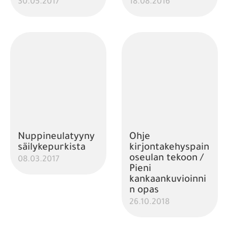
30.05.2017
18.08.2016
Nuppineulatyyny
Ohje
säilykepurkista
kirjontakehyspain
oseulan tekoon /
08.03.2017
Pieni
kankaankuvioinni
n opas
26.10.2018