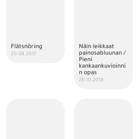
Flätsnöring
Näin leikkaat
painosabluunan /
20.08.2017
Pieni
kankaankuvioinni
n opas
26.10.2018