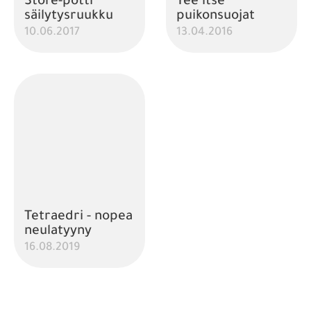
Store-potti
Tee itse
säilytysruukku
puikonsuojat
10.06.2017
13.04.2016
Tetraedri - nopea
neulatyyny
16.08.2019