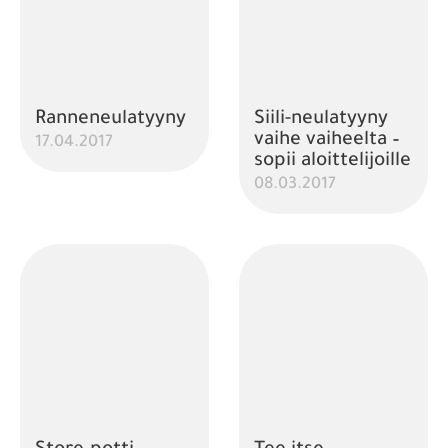
Ranneneulatyyny
Siili-neulatyyny
vaihe vaiheelta –
17.04.2017
sopii aloittelijoille
08.03.2017