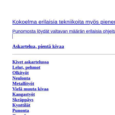
Kokoelma erilaisia tekniikoita myös piene
Punomosta löydät valtavan määrän erilaisia ohjeit
Askartelua, pientä kivaa
Kivet askartelussa
Lelut, pehmot
Olkityöt
Neulonta
Metallityöt
Vielä muuta kivaa
Kangastyöt
Skräppäys
Kynttilät
Punonta