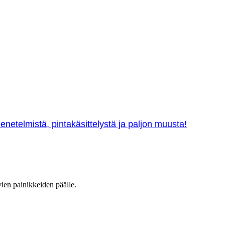
netelmistä, pintakäsittelystä ja paljon muusta!
vien painikkeiden päälle.