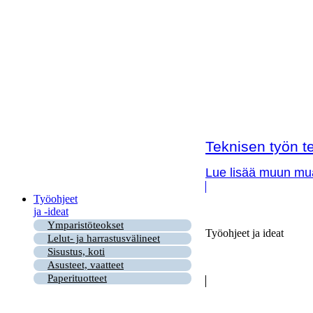
Teknisen työn te
Lue lisää muun muas
Työohjeet
ja -ideat
Ymparistöteokset
Työohjeet ja ideat
Lelut- ja harrastusvälineet
Sisustus, koti
Asusteet, vaatteet
Paperituotteet