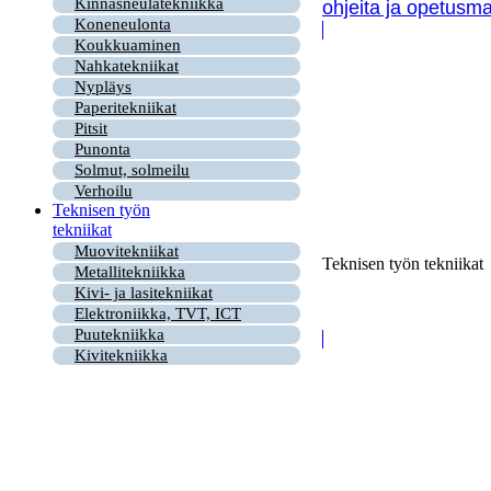
Kinnasneulatekniikka
ohjeita ja opetusma
Koneneulonta
Koukkuaminen
Nahkatekniikat
Nypläys
Paperitekniikat
Pitsit
Punonta
Solmut, solmeilu
Verhoilu
Teknisen työn
tekniikat
Muovitekniikat
Teknisen työn tekniikat
Metallitekniikka
Kivi- ja lasitekniikat
Elektroniikka, TVT, ICT
Puutekniikka
Kivitekniikka