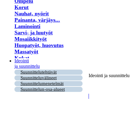
Ompelu
Korut
Nauhat, nyörit
Painanta, värjäys...
Laminointi
Sarvi- ja luutyöt
Mosaiikkityöt
Huopatyöt, huovutus
Massatyöt
Kukat
Ideointi
Lastu- ja puutyöt
ja suunnittelu
Virkkaus
Suunnittelutehtävät
Ideointi ja suunnittelu
Helmet
Suunnitteluvälineet
Puu- ja risutyöt
Suunnittelumenetelmät
Paperi
Suunnittelun-osa-alueet
Kirjonta
Ryijy
Tuohityöt
Himmeli
Kortit
Nahkatyöt
Lankatyöt