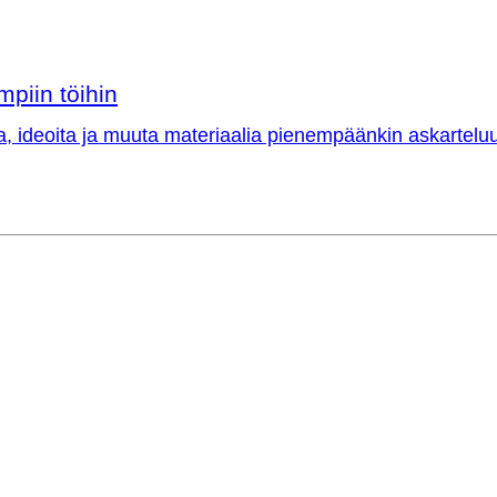
mpiin töihin
a, ideoita ja muuta materiaalia pienempäänkin askarteluu