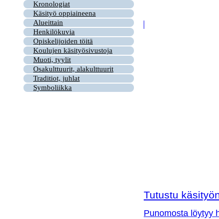
Kronologiat
Käsityö oppiaineena
Alueittain
Henkilökuvia
Opiskelijoiden töitä
Koulujen käsityösivustoja
Muoti, tyylit
Osakulttuurit, alakulttuurit
Traditiot, juhlat
Symboliikka
Tutustu käsityön 
Punomosta löytyy hy