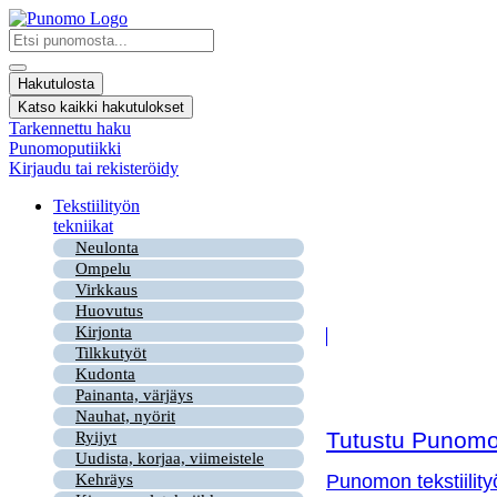
Mene
sisältöön
Search
...
Hakutulosta
Katso kaikki hakutulokset
Tarkennettu haku
Punomoputiikki
Kirjaudu tai rekisteröidy
Tekstiilityön
tekniikat
Neulonta
Ompelu
Virkkaus
Huovutus
Kirjonta
Tilkkutyöt
Kudonta
Painanta, värjäys
Nauhat, nyörit
Tutustu Punomon
Ryijyt
Uudista, korjaa, viimeistele
Kehräys
Punomon tekstiility