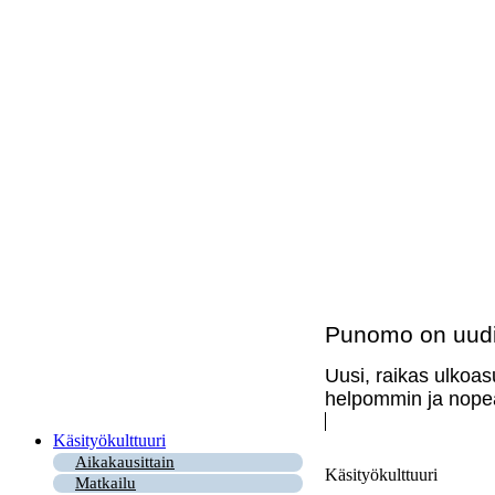
Punomo on uudi
Uusi, raikas ulkoas
helpommin ja nopea
Käsityökulttuuri
Aikakausittain
Käsityökulttuuri
Matkailu