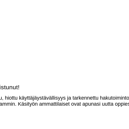
stunut!
u, hiottu käyttäjäystävällisyys ja tarkennettu hakutoimint
mmin. Käsityön ammattilaiset ovat apunasi uutta oppies