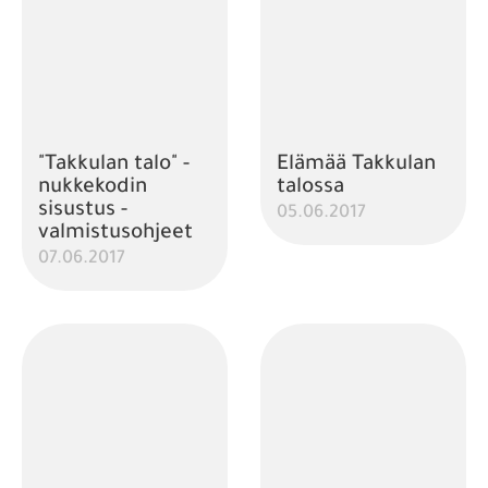
"Takkulan talo" -
Elämää Takkulan
nukkekodin
talossa
sisustus -
05.06.2017
valmistusohjeet
07.06.2017