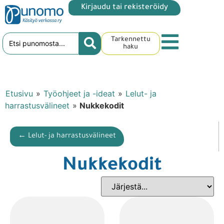
Kirjaudu tai rekisteröidy
Tarkennettu
haku
Etusivu
»
Työohjeet ja -ideat
»
Lelut- ja
harrastusvälineet
»
Nukkekodit
← Lelut- ja harrastusvälineet
Nukkekodit