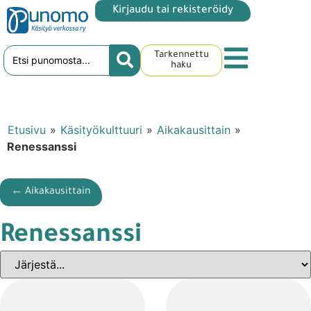
Kirjaudu tai rekisteröidy
Tarkennettu
haku
Etusivu
»
Käsityökulttuuri
»
Aikakausittain
»
Renessanssi
← Aikakausittain
Renessanssi