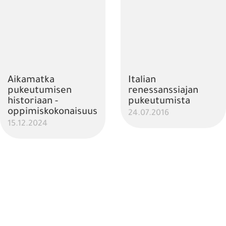
Aikamatka
Italian
pukeutumisen
renessanssiajan
historiaan -
pukeutumista
oppimiskokonaisuus
24.07.2016
15.12.2024