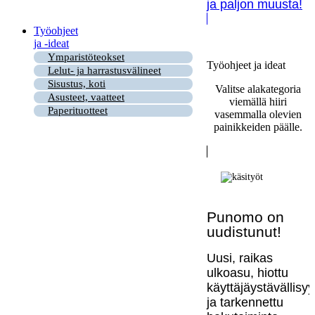
ja paljon muusta!
Työohjeet
ja -ideat
Ymparistöteokset
Työohjeet ja ideat
Lelut- ja harrastusvälineet
Sisustus, koti
Valitse alakategoria
Asusteet, vaatteet
viemällä hiiri
Paperituotteet
vasemmalla olevien
painikkeiden päälle.
Punomo on
uudistunut!
Uusi, raikas
ulkoasu, hiottu
käyttäjäystävällisy
ja tarkennettu