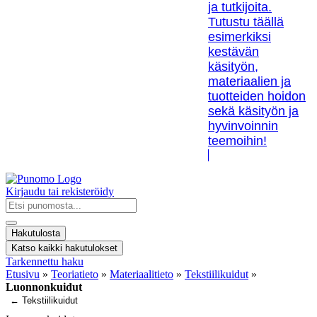
ja tutkijoita.
Tutustu täällä
esimerkiksi
kestävän
käsityön,
materiaalien ja
tuotteiden hoidon
sekä käsityön ja
hyvinvoinnin
teemoihin!
Kirjaudu tai rekisteröidy
Search
...
Hakutulosta
Katso kaikki hakutulokset
Tarkennettu haku
Etusivu
»
Teoriatieto
»
Materiaalitieto
»
Tekstiilikuidut
»
Luonnonkuidut
← Tekstiilikuidut