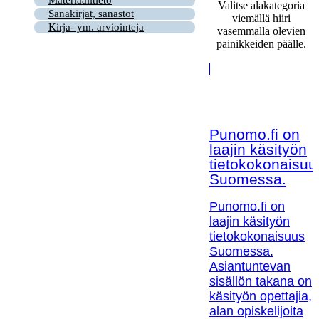
Valitse alakategoria
Sanakirjat, sanastot
viemällä hiiri
Kirja- ym. arviointeja
vasemmalla olevien
painikkeiden päälle.
Punomo.fi on
laajin käsityön
tietokokonaisuu
Suomessa.
Punomo.fi on
laajin käsityön
tietokokonaisuus
Suomessa.
Asiantuntevan
sisällön takana on
käsityön opettajia,
alan opiskelijoita