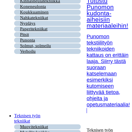
Tutustu
Kinnasneulatekniikka
Punomon
Koneneulonta
kudonta-
Koukkuaminen
Nahkatekniikat
aiheisiin
Nypläys
materiaaleihin!
Paperitekniikat
Pitsit
Punomon
Punonta
tekstiilityön
Solmut, solmeilu
tekniikoiden
Verhoilu
kattaus on erittäin
laaja. Siirry tästä
suoraan
katselemaan
esimerkiksi
kutomiseen
liittyvää tietoa,
ohjeita ja
opetusmateriaalia!
Teknisen työn
tekniikat
Muovitekniikat
Teknisen työn