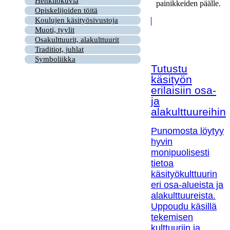
Henkilökuvia
painikkeiden päälle.
Opiskelijoiden töitä
Koulujen käsityösivustoja
Muoti, tyylit
Osakulttuurit, alakulttuurit
Traditiot, juhlat
Symboliikka
Tutustu
käsityön
erilaisiin osa-
ja
alakulttuureihin!
Punomosta löytyy
hyvin
monipuolisesti
tietoa
käsityökulttuurin
eri osa-alueista ja
alakulttuureista.
Uppoudu käsillä
tekemisen
kulttuuriin ja