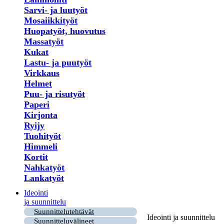
Sarvi- ja luutyöt
Mosaiikkityöt
Huopatyöt, huovutus
Massatyöt
Kukat
Lastu- ja puutyöt
Virkkaus
Helmet
Puu- ja risutyöt
Paperi
Kirjonta
Ryijy
Tuohityöt
Himmeli
Kortit
Nahkatyöt
Lankatyöt
Ideointi
ja suunnittelu
Suunnittelutehtävät
Ideointi ja suunnittelu
Suunnitteluvälineet