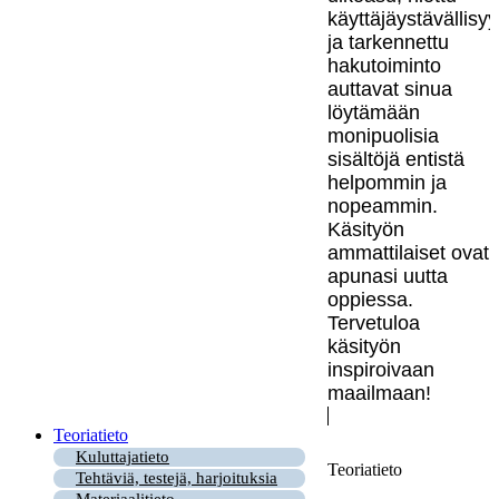
käyttäjäystävällisy
ja tarkennettu
hakutoiminto
auttavat sinua
löytämään
monipuolisia
sisältöjä entistä
helpommin ja
nopeammin.
Käsityön
ammattilaiset ovat
apunasi uutta
oppiessa.
Tervetuloa
käsityön
inspiroivaan
maailmaan!
Teoriatieto
Kuluttajatieto
Teoriatieto
Tehtäviä, testejä, harjoituksia
Materiaalitieto