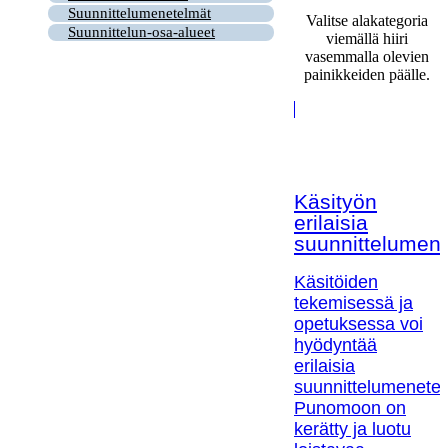
Suunnittelumenetelmät
Valitse alakategoria
Suunnittelun-osa-alueet
viemällä hiiri
vasemmalla olevien
painikkeiden päälle.
Käsityön
erilaisia
suunnittelumen
Käsitöiden
tekemisessä ja
opetuksessa voi
hyödyntää
erilaisia
suunnittelumenetel
Punomoon on
kerätty ja luotu