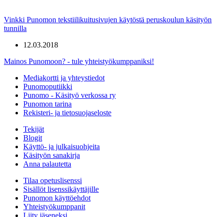
Vinkki Punomon tekstiilikuitusivujen käytöstä peruskoulun käsityön
tunnilla
12.03.2018
Mainos Punomoon? - tule yhteistyökumppaniksi!
Mediakortti ja yhteystiedot
Punomoputiikki
Punomo - Käsityö verkossa ry
Punomon tarina
Rekisteri- ja tietosuojaseloste
Tekijät
Blogit
Käyttö- ja julkaisuohjeita
Käsityön sanakirja
Anna palautetta
Tilaa opetuslisenssi
Sisällöt lisenssikäyttäjille
Punomon käyttöehdot
Yhteistyökumppanit
Liity jäseneksi