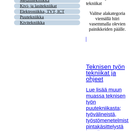
Metallitekniikka
tekniikat
Kivi- ja lasitekniikat
Elektroniikka, TVT, ICT
Valitse alakategoria
Puutekniikka
viemällä hiiri
Kivitekniikka
vasemmalla olevien
painikkeiden päälle.
Teknisen työn
tekniikat ja
ohjeet
Lue lisää muun
muassa teknisen
työn
puutekniikasta;
työvälineistä,
työstömenetelmistä
pintakäsittelystä