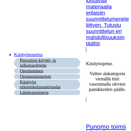
loistavaa
materiaalia
erilaisiin
suunnittelumenetel
liittyen. Tutustu
suunnittelun eri
mahdollisuuksiin
täältä!
Käsityönopetus
Punomon käyttö- ja
Käsityöopetus
julkaisuohjeita
Opettaminen
Valitse alakategoria
Oppituntiaineisto
viemällä hiiri
Käsityön
vasemmalla olevien
etäopiskelumateriaalia
painikkeiden päälle.
Lähdeaineistoja
Punomo toimii