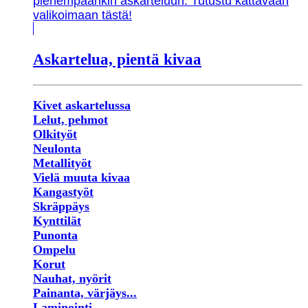
pienempäänkin askarteluun. Tutustu kattavaan
valikoimaan tästä!
Askartelua, pientä kivaa
Kivet askartelussa
Lelut, pehmot
Olkityöt
Neulonta
Metallityöt
Vielä muuta kivaa
Kangastyöt
Skräppäys
Kynttilät
Punonta
Ompelu
Korut
Nauhat, nyörit
Painanta, värjäys...
Laminointi