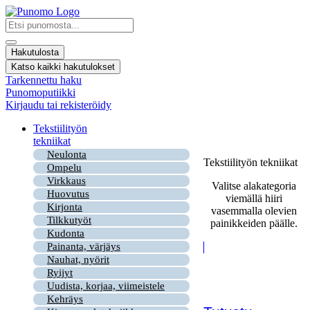
Mene
sisältöön
Search
...
Hakutulosta
Katso kaikki hakutulokset
Tarkennettu haku
Punomoputiikki
Kirjaudu tai rekisteröidy
Tekstiilityön
tekniikat
Neulonta
Tekstiilityön tekniikat
Ompelu
Virkkaus
Valitse alakategoria
Huovutus
viemällä hiiri
Kirjonta
vasemmalla olevien
Tilkkutyöt
painikkeiden päälle.
Kudonta
Painanta, värjäys
Nauhat, nyörit
Ryijyt
Uudista, korjaa, viimeistele
Kehräys