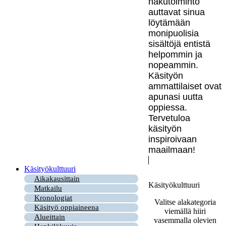
hakutoiminto
auttavat sinua
löytämään
monipuolisia
sisältöjä entistä
helpommin ja
nopeammin.
Käsityön
ammattilaiset ovat
apunasi uutta
oppiessa.
Tervetuloa
käsityön
inspiroivaan
maailmaan!
Käsityökulttuuri
Aikakausittain
Käsityökulttuuri
Matkailu
Kronologiat
Valitse alakategoria
Käsityö oppiaineena
viemällä hiiri
Alueittain
vasemmalla olevien