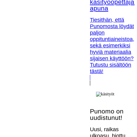
käsityöopettaja
apuna
Tiesithän, että
Punomosta löydät
paljon
oppituntiaineistoa,
sekä esimerkiksi
hyviä materiaalia
sijaisen käyttöön?
Tutustu sisältöön
tästä!
Punomo on
uudistunut!
Uusi, raikas
ulkoasu, hiottu