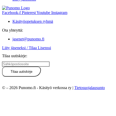
Facebook-f
Pinterest
Youtube
Instagram
Käsityöopetuksen ryhmä
Ota yhteyttä:
jasenet@punomo.fi
Liity jäseneksi / Tilaa Lisenssi
Tilaa uutiskirje:
© – 2026 Punomo.fi - Käsityö verkossa ry |
Tietosuojalausunto