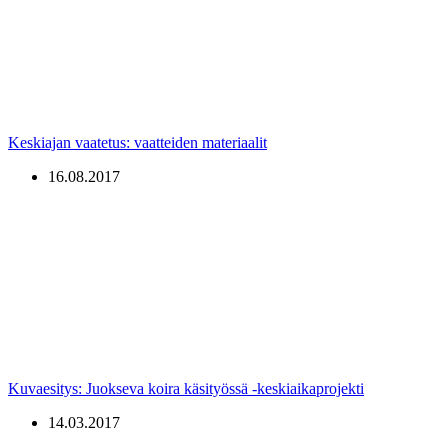
Keskiajan vaatetus: vaatteiden materiaalit
16.08.2017
Kuvaesitys: Juokseva koira käsityössä -keskiaikaprojekti
14.03.2017