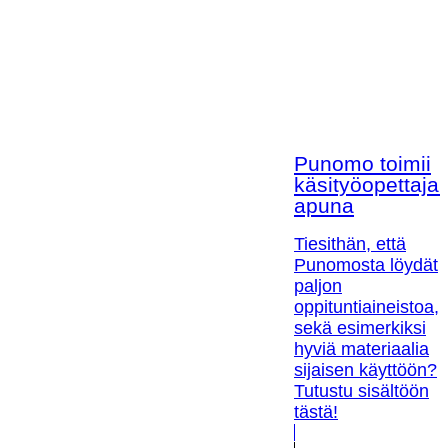
Punomo toimii
käsityöopettaja
apuna
Tiesithän, että
Punomosta löydät
paljon
oppituntiaineistoa,
sekä esimerkiksi
hyviä materiaalia
sijaisen käyttöön?
Tutustu sisältöön
tästä!