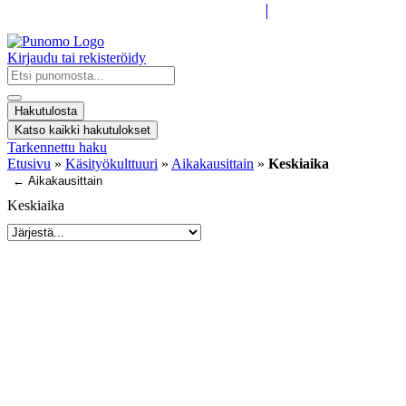
Kirjaudu tai rekisteröidy
Search
...
Hakutulosta
Katso kaikki hakutulokset
Tarkennettu haku
Etusivu
»
Käsityökulttuuri
»
Aikakausittain
»
Keskiaika
← Aikakausittain
Keskiaika