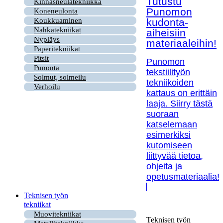
Tutustu
Kinnasneulatekniikka
Punomon
Koneneulonta
kudonta-
Koukkuaminen
Nahkatekniikat
aiheisiin
Nypläys
materiaaleihin!
Paperitekniikat
Pitsit
Punomon
Punonta
tekstiilityön
Solmut, solmeilu
tekniikoiden
Verhoilu
kattaus on erittäin
laaja. Siirry tästä
suoraan
katselemaan
esimerkiksi
kutomiseen
liittyvää tietoa,
ohjeita ja
opetusmateriaalia!
Teknisen työn
tekniikat
Muovitekniikat
Teknisen työn