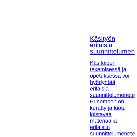
Käsityön
erilaisia
suunnittelumen
Käsitöiden
tekemisessä ja
opetuksessa voi
hyödyntää
erilaisia
suunnittelumenetel
Punomoon on
kerätty ja luotu
loistavaa
materiaalia
erilaisiin
suunnittelumenetel