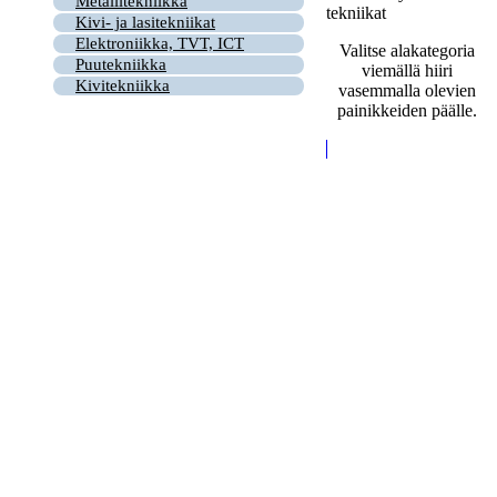
Metallitekniikka
tekniikat
Kivi- ja lasitekniikat
Elektroniikka, TVT, ICT
Valitse alakategoria
Puutekniikka
viemällä hiiri
Kivitekniikka
vasemmalla olevien
painikkeiden päälle.