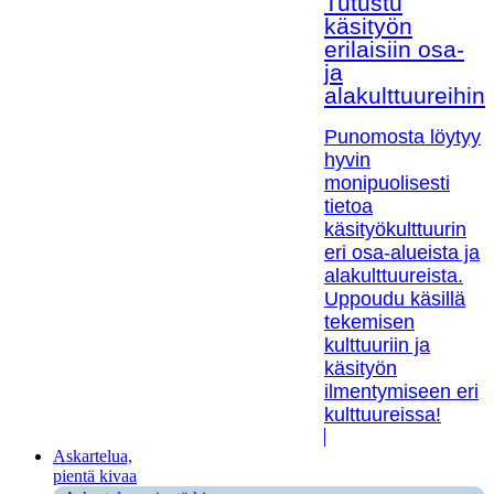
Tutustu
käsityön
erilaisiin osa-
ja
alakulttuureihin!
Punomosta löytyy
hyvin
monipuolisesti
tietoa
käsityökulttuurin
eri osa-alueista ja
alakulttuureista.
Uppoudu käsillä
tekemisen
kulttuuriin ja
käsityön
ilmentymiseen eri
kulttuureissa!
Askartelua,
pientä kivaa