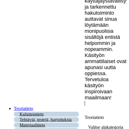
käyttäjäystävällisy
ja tarkennettu
hakutoiminto
auttavat sinua
löytämään
monipuolisia
sisältöjä entistä
helpommin ja
nopeammin.
Käsityön
ammattilaiset ovat
apunasi uutta
oppiessa.
Tervetuloa
käsityön
inspiroivaan
maailmaan!
Teoriatieto
Kuluttajatieto
Teoriatieto
Tehtäviä, testejä, harjoituksia
Materiaalitieto
Valitse alakategoria