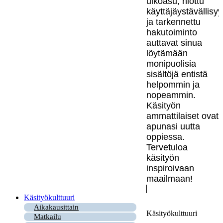
ulkoasu, hiottu
käyttäjäystävällisy
ja tarkennettu
hakutoiminto
auttavat sinua
löytämään
monipuolisia
sisältöjä entistä
helpommin ja
nopeammin.
Käsityön
ammattilaiset ovat
apunasi uutta
oppiessa.
Tervetuloa
käsityön
inspiroivaan
maailmaan!
Käsityökulttuuri
Aikakausittain
Käsityökulttuuri
Matkailu