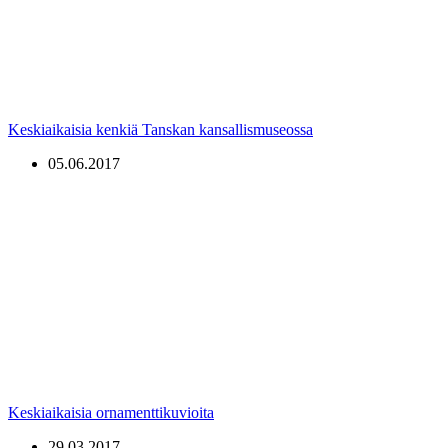
Keskiaikaisia kenkiä Tanskan kansallismuseossa
05.06.2017
Keskiaikaisia ornamenttikuvioita
29.03.2017