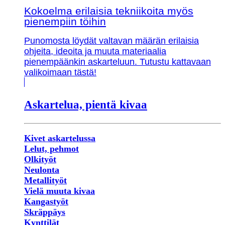
Kokoelma erilaisia tekniikoita myös
pienempiin töihin
Punomosta löydät valtavan määrän erilaisia
ohjeita, ideoita ja muuta materiaalia
pienempäänkin askarteluun. Tutustu kattavaan
valikoimaan tästä!
Askartelua, pientä kivaa
Kivet askartelussa
Lelut, pehmot
Olkityöt
Neulonta
Metallityöt
Vielä muuta kivaa
Kangastyöt
Skräppäys
Kynttilät