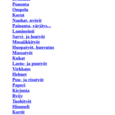
Punonta
Ompelu
Korut
Nauhat, nyörit
Painanta, värjäys...
Laminointi
Sarvi- ja luutyöt
Mosaiikkityöt
Huopatyöt, huovutus
Massatyöt
Kukat
Lastu- ja puutyöt
Virkkaus
Helmet
Puu- ja risutyöt
Paperi
Kirjonta
Ryijy
Tuohityöt
Himmeli
Kortit