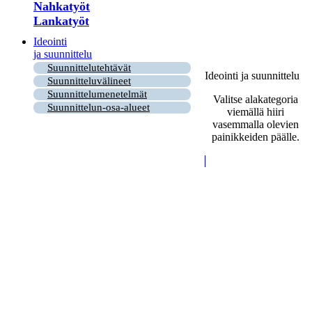
Nahkatyöt
Lankatyöt
Ideointi
ja suunnittelu
Suunnittelutehtävät
Ideointi ja suunnittelu
Suunnitteluvälineet
Suunnittelumenetelmät
Valitse alakategoria
Suunnittelun-osa-alueet
viemällä hiiri
vasemmalla olevien
painikkeiden päälle.