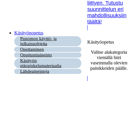
liittyen. Tutustu
suunnittelun eri
mahdollisuuksiin
täältä!
Käsityönopetus
Punomon käyttö- ja
Käsityöopetus
julkaisuohjeita
Opettaminen
Valitse alakategoria
Oppituntiaineisto
viemällä hiiri
Käsityön
vasemmalla olevien
etäopiskelumateriaalia
painikkeiden päälle.
Lähdeaineistoja