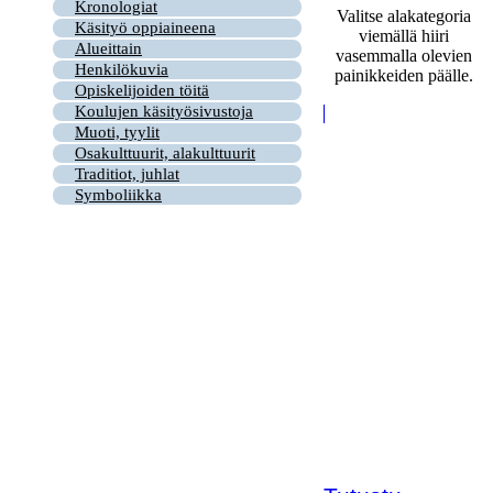
Kronologiat
Valitse alakategoria
Käsityö oppiaineena
viemällä hiiri
Alueittain
vasemmalla olevien
Henkilökuvia
painikkeiden päälle.
Opiskelijoiden töitä
Koulujen käsityösivustoja
Muoti, tyylit
Osakulttuurit, alakulttuurit
Traditiot, juhlat
Symboliikka