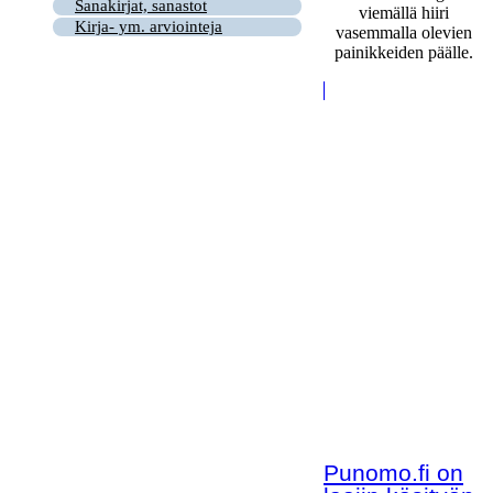
Sanakirjat, sanastot
viemällä hiiri
Kirja- ym. arviointeja
vasemmalla olevien
painikkeiden päälle.
Punomo.fi on