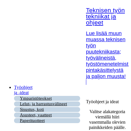
Teknisen työn
tekniikat ja
ohjeet
Lue lisää muun
muassa teknisen
työn
puutekniikasta;
työvälineistä,
työstömenetelmistä
pintakäsittelystä
ja paljon muusta!
Työohjeet
ja -ideat
Ymparistöteokset
Työohjeet ja ideat
Lelut- ja harrastusvälineet
Sisustus, koti
Valitse alakategoria
Asusteet, vaatteet
viemällä hiiri
Paperituotteet
vasemmalla olevien
painikkeiden päälle.