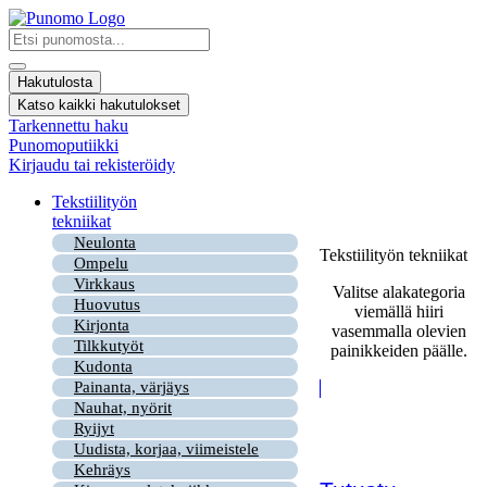
Mene
sisältöön
Search
...
Hakutulosta
Katso kaikki hakutulokset
Tarkennettu haku
Punomoputiikki
Kirjaudu tai rekisteröidy
Tekstiilityön
tekniikat
Neulonta
Tekstiilityön tekniikat
Ompelu
Virkkaus
Valitse alakategoria
Huovutus
viemällä hiiri
Kirjonta
vasemmalla olevien
Tilkkutyöt
painikkeiden päälle.
Kudonta
Painanta, värjäys
Nauhat, nyörit
Ryijyt
Uudista, korjaa, viimeistele
Kehräys