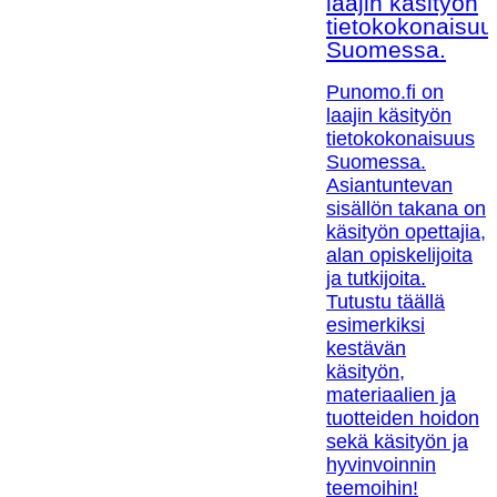
laajin käsityön
tietokokonaisuu
Suomessa.
Punomo.fi on
laajin käsityön
tietokokonaisuus
Suomessa.
Asiantuntevan
sisällön takana on
käsityön opettajia,
alan opiskelijoita
ja tutkijoita.
Tutustu täällä
esimerkiksi
kestävän
käsityön,
materiaalien ja
tuotteiden hoidon
sekä käsityön ja
hyvinvoinnin
teemoihin!