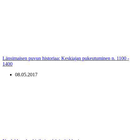
Länsimaisen puvun historiaa: Keskiajan pukeutuminen n. 1100 -
1400
08.05.2017