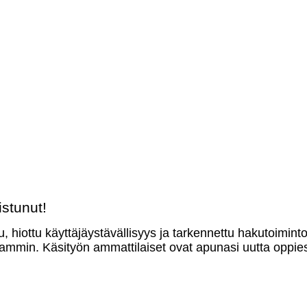
stunut!
u, hiottu käyttäjäystävällisyys ja tarkennettu hakutoimint
mmin. Käsityön ammattilaiset ovat apunasi uutta oppies