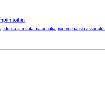
mpiin töihin
a, ideoita ja muuta materiaalia pienempäänkin askarteluu