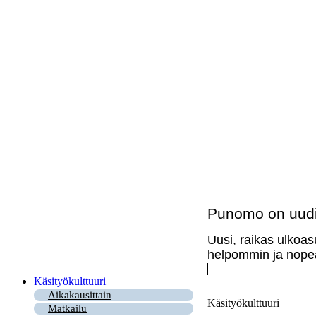
Punomo on uudi
Uusi, raikas ulkoas
helpommin ja nopea
Käsityökulttuuri
Aikakausittain
Käsityökulttuuri
Matkailu