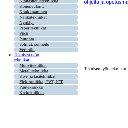
Kinnasneulatekniikka
ohjeita ja opetusma
Koneneulonta
Koukkuaminen
Nahkatekniikat
Nypläys
Paperitekniikat
Pitsit
Punonta
Solmut, solmeilu
Verhoilu
Teknisen työn
tekniikat
Muovitekniikat
Teknisen työn tekniikat
Metallitekniikka
Kivi- ja lasitekniikat
Elektroniikka, TVT, ICT
Puutekniikka
Kivitekniikka