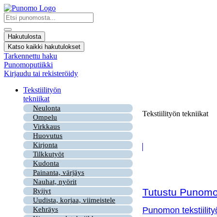
Mene
sisältöön
Search
...
Hakutulosta
Katso kaikki hakutulokset
Tarkennettu haku
Punomoputiikki
Kirjaudu tai rekisteröidy
Tekstiilityön
tekniikat
Neulonta
Tekstiilityön tekniikat
Ompelu
Virkkaus
Huovutus
Kirjonta
Tilkkutyöt
Kudonta
Painanta, värjäys
Nauhat, nyörit
Tutustu Punomon
Ryijyt
Uudista, korjaa, viimeistele
Kehräys
Punomon tekstiility