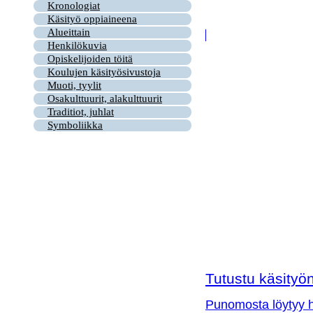
Kronologiat
Käsityö oppiaineena
Alueittain
Henkilökuvia
Opiskelijoiden töitä
Koulujen käsityösivustoja
Muoti, tyylit
Osakulttuurit, alakulttuurit
Traditiot, juhlat
Symboliikka
Tutustu käsityön 
Punomosta löytyy hy