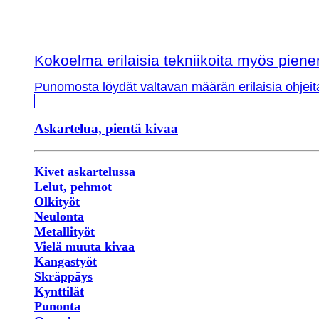
Kokoelma erilaisia tekniikoita myös piene
Punomosta löydät valtavan määrän erilaisia ohjeit
Askartelua, pientä kivaa
Kivet askartelussa
Lelut, pehmot
Olkityöt
Neulonta
Metallityöt
Vielä muuta kivaa
Kangastyöt
Skräppäys
Kynttilät
Punonta