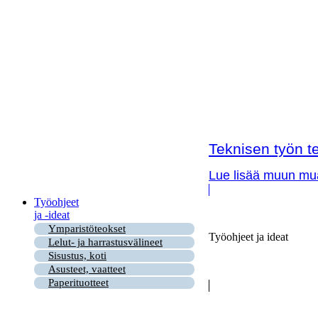
Teknisen työn te
Lue lisää muun muas
Työohjeet
ja -ideat
Ymparistöteokset
Työohjeet ja ideat
Lelut- ja harrastusvälineet
Sisustus, koti
Asusteet, vaatteet
Paperituotteet