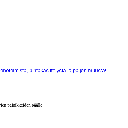
netelmistä, pintakäsittelystä ja paljon muusta!
vien painikkeiden päälle.