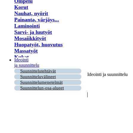
Ompelu
Korut
Nauhat, nyörit
Painanta, värjäys...
Laminointi
Sarvi- ja luutyöt
Mosaiikkityöt
Huopatyöt, huovutus
Massatyöt
Kukat
Ideointi
Lastu- ja puutyöt
ja suunnittelu
Virkkaus
Suunnittelutehtävät
Ideointi ja suunnittelu
Helmet
Suunnitteluvälineet
Puu- ja risutyöt
Suunnittelumenetelmät
Paperi
Suunnittelun-osa-alueet
Kirjonta
Ryijy
Tuohityöt
Himmeli
Kortit
Nahkatyöt
Lankatyöt