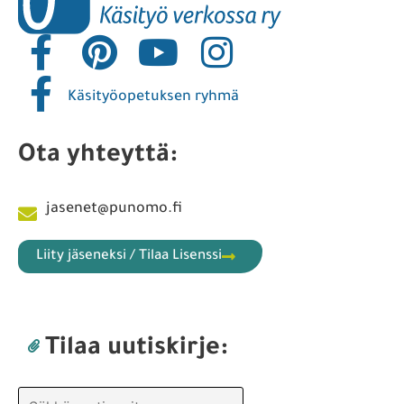
Käsityöopetuksen ryhmä
Ota yhteyttä:
jasenet@punomo.fi
Liity jäseneksi / Tilaa Lisenssi
Tilaa uutiskirje: