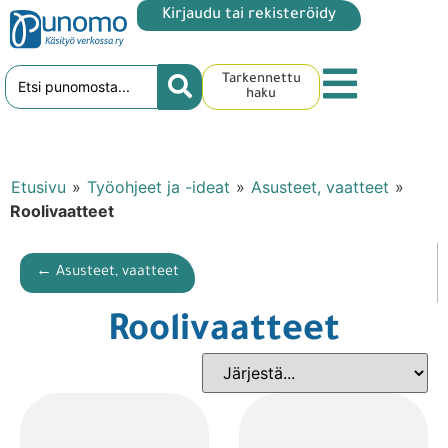
Kirjaudu tai rekisteröidy
Tarkennettu
haku
Etusivu
»
Työohjeet ja -ideat
»
Asusteet, vaatteet
»
Roolivaatteet
← Asusteet, vaatteet
Roolivaatteet