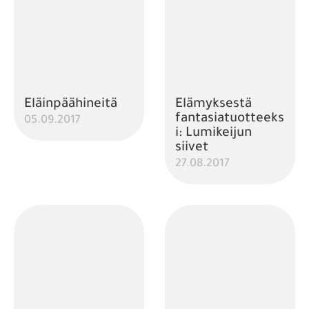
Eläinpäähineitä
Elämyksestä
fantasiatuotteeks
05.09.2017
i: Lumikeijun
siivet
27.08.2017