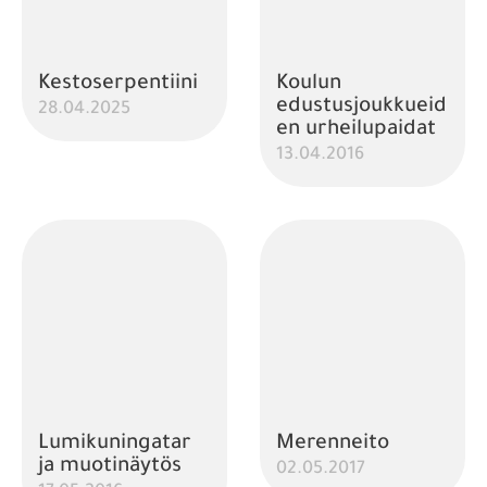
Kestoserpentiini
Koulun
edustusjoukkueid
28.04.2025
en urheilupaidat
13.04.2016
Lumikuningatar
Merenneito
ja muotinäytös
02.05.2017