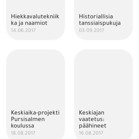
Hiekkavalutekniik
Historiallisia
ka ja naamiot
tanssiaispukuja
14.06.2017
03.09.2017
Keskiaika-projekti
Keskiajan
Pursisalmen
vaatetus:
koulussa
päähineet
16.08.2017
16.08.2017