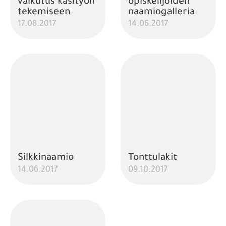
vaikutus käsityön
opiskelijoiden
tekemiseen
naamiogalleria
17.08.2017
14.06.2017
Silkkinaamio
Tonttulakit
14.06.2017
09.10.2017