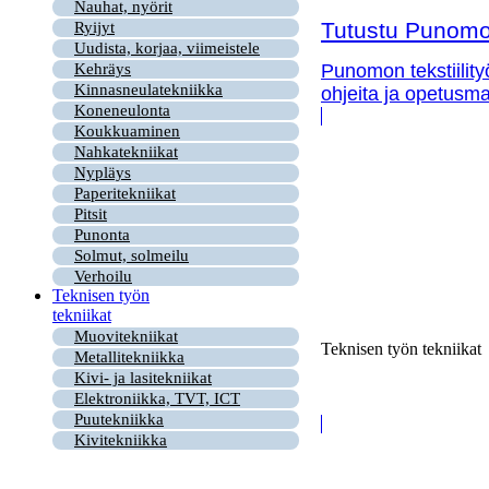
Nauhat, nyörit
Tutustu Punomon
Ryijyt
Uudista, korjaa, viimeistele
Kehräys
Punomon tekstiility
Kinnasneulatekniikka
ohjeita ja opetusma
Koneneulonta
Koukkuaminen
Nahkatekniikat
Nypläys
Paperitekniikat
Pitsit
Punonta
Solmut, solmeilu
Verhoilu
Teknisen työn
tekniikat
Muovitekniikat
Teknisen työn tekniikat
Metallitekniikka
Kivi- ja lasitekniikat
Elektroniikka, TVT, ICT
Puutekniikka
Kivitekniikka