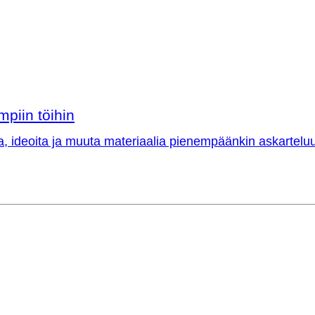
mpiin töihin
a, ideoita ja muuta materiaalia pienempäänkin askarteluu