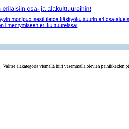
erilaisiin osa- ja alakulttuureihin!
vin monipuolisesti tietoa käsityökulttuurin eri osa-aluei
yön ilmentymiseen eri kulttuureissa!
Valitse alakategoria viemällä hiiri vasemmalla olevien painikkeiden pä