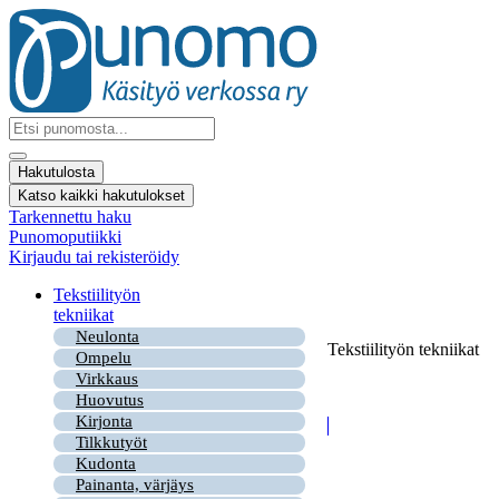
Mene
sisältöön
Search
...
Hakutulosta
Katso kaikki hakutulokset
Tarkennettu haku
Punomoputiikki
Kirjaudu tai rekisteröidy
Tekstiilityön
tekniikat
Neulonta
Tekstiilityön tekniikat
Ompelu
Virkkaus
Huovutus
Kirjonta
Tilkkutyöt
Kudonta
Painanta, värjäys