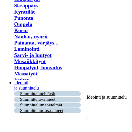
Skräppäys
Kynttilät
Punonta
Ompelu
Korut
Nauhat, nyörit
Painanta, värjäys...
Laminointi
Sarvi- ja luutyöt
Mosaiikkityöt
Huopatyöt, huovutus
Massatyöt
Kukat
Ideointi
Lastu- ja puutyöt
ja suunnittelu
Virkkaus
Suunnittelutehtävät
Ideointi ja suunnittelu
Helmet
Suunnitteluvälineet
Puu- ja risutyöt
Suunnittelumenetelmät
Paperi
Suunnittelun-osa-alueet
Kirjonta
Ryijy
Tuohityöt