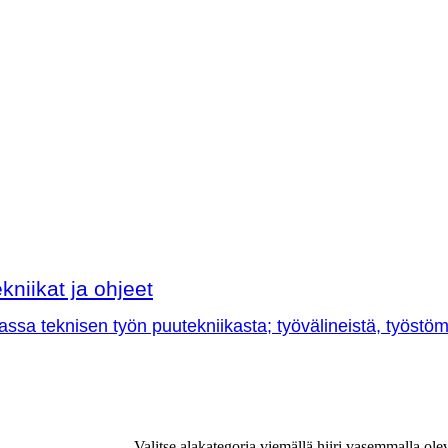
kniikat ja ohjeet
sa teknisen työn puutekniikasta; työvälineistä, työstöme
Valitse alakategoria viemällä hiiri vasemmalla ole