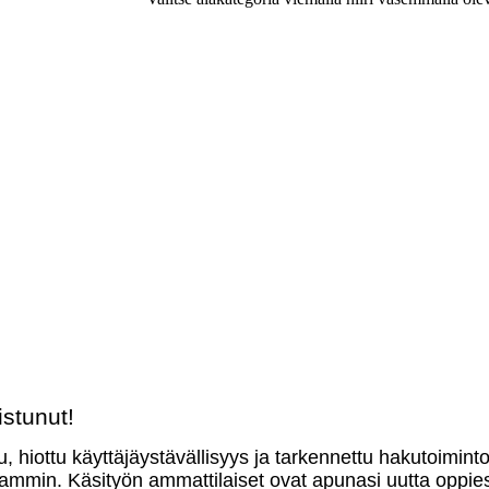
stunut!
u, hiottu käyttäjäystävällisyys ja tarkennettu hakutoimint
mmin. Käsityön ammattilaiset ovat apunasi uutta oppies