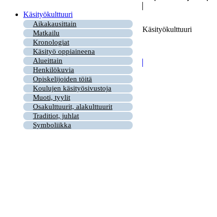
Käsityökulttuuri
Aikakausittain
Käsityökulttuuri
Matkailu
Kronologiat
Käsityö oppiaineena
Alueittain
Henkilökuvia
Opiskelijoiden töitä
Koulujen käsityösivustoja
Muoti, tyylit
Osakulttuurit, alakulttuurit
Traditiot, juhlat
Symboliikka