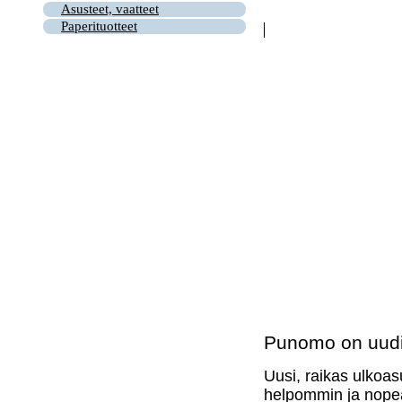
Asusteet, vaatteet
Paperituotteet
Punomo on uudi
Uusi, raikas ulkoas
helpommin ja nopea