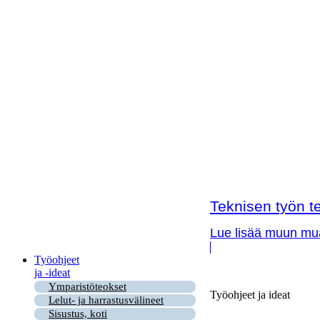
Teknisen työn te
Lue lisää muun muas
Työohjeet
ja -ideat
Ymparistöteokset
Työohjeet ja ideat
Lelut- ja harrastusvälineet
Sisustus, koti