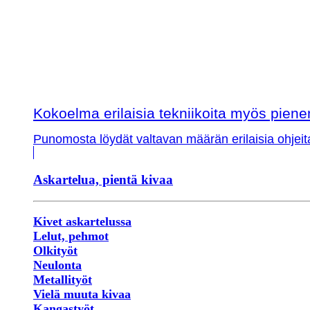
Kokoelma erilaisia tekniikoita myös piene
Punomosta löydät valtavan määrän erilaisia ohjeit
Askartelua, pientä kivaa
Kivet askartelussa
Lelut, pehmot
Olkityöt
Neulonta
Metallityöt
Vielä muuta kivaa
Kangastyöt