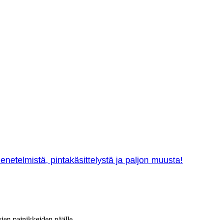
netelmistä, pintakäsittelystä ja paljon muusta!
vien painikkeiden päälle.