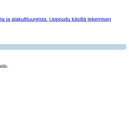
sta ja alakulttuureista. Uppoudu käsillä tekemisen
älle.