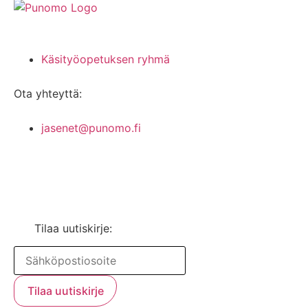
Käsityöopetuksen ryhmä
Ota yhteyttä:
jasenet@punomo.fi
Liity jäseneksi / Tilaa Lisenssi
Tilaa uutiskirje: