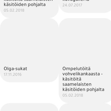
käsitöiden pohjalta
24.07.2017
05.02.2018
Olga-sukat
Ompelutöitä
vohvelikankaasta -
17.11.2016
käsitöitä
saamelaisten
käsitöiden pohjalta
05.02.2018