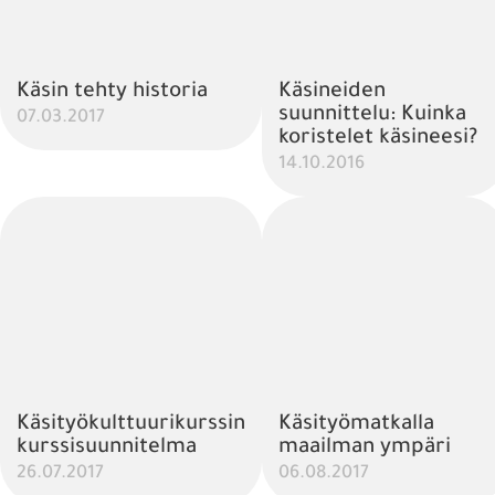
Käsin tehty historia
Käsineiden
suunnittelu: Kuinka
07.03.2017
koristelet käsineesi?
14.10.2016
Käsityökulttuurikurssin
Käsityömatkalla
kurssisuunnitelma
maailman ympäri
26.07.2017
06.08.2017