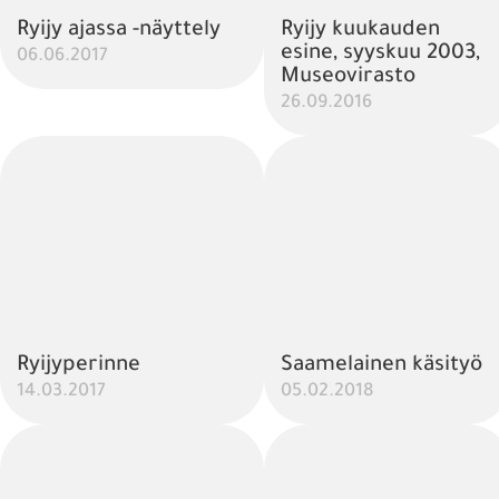
Ryijy ajassa -näyttely
Ryijy kuukauden
esine, syyskuu 2003,
06.06.2017
Museovirasto
26.09.2016
Ryijyperinne
Saamelainen käsityö
14.03.2017
05.02.2018