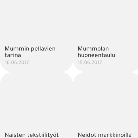
Mummin pellavien
Mummolan
tarina
huoneentaulu
16.06.2017
15.06.2017
Naisten tekstiilityöt
Neidot markkinoilla