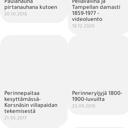
Paulanauha
Pellavaliina ja
pirtanauhana kutoen
Tampellan damasti
1859-1977 -
20.10.2016
videoluento
18.12.2020
Perinnepaitaa
Perinneryijyjä 1800-
kesyttämässä-
1900-luvuilta
Korsnäsin villapaidan
23.09.2016
tekemisestä
21.05.2017