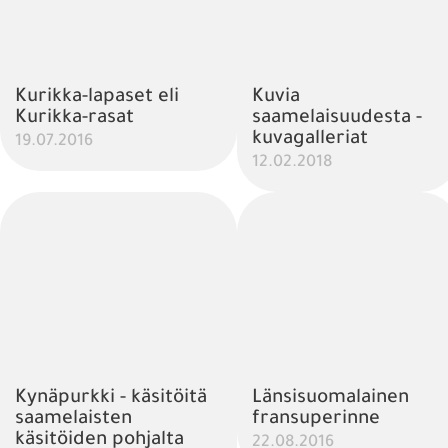
Kurikka-lapaset eli
Kuvia
Kurikka-rasat
saamelaisuudesta -
kuvagalleriat
19.07.2016
12.02.2018
Kynäpurkki - käsitöitä
Länsisuomalainen
saamelaisten
fransuperinne
käsitöiden pohjalta
22.08.2016