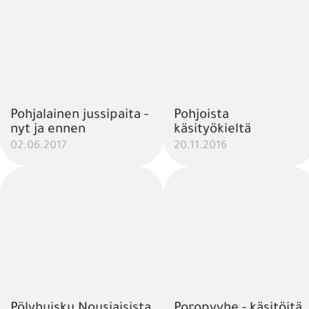
Pohjalainen jussipaita -
Pohjoista
nyt ja ennen
käsityökieltä
02.06.2017
20.11.2016
Pölyhuisku Nousiaisista
Poropyyhe - käsitöitä