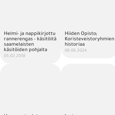
Helmi- ja nappikirjottu
Hiiden Opisto;
rannerengas - käsitöitä
Koristeveistoryhmien
saamelaisten
historiaa
käsitöiden pohjalta
06.06.2024
05.02.2018