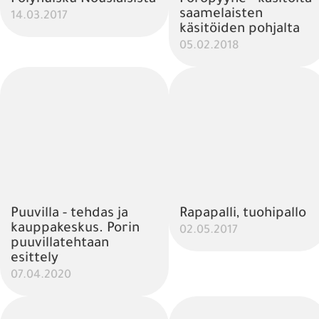
saamelaisten
14.03.2017
käsitöiden pohjalta
05.02.2018
Puuvilla - tehdas ja
Rapapalli, tuohipallo
kauppakeskus. Porin
02.05.2017
puuvillatehtaan
esittely
07.04.2020