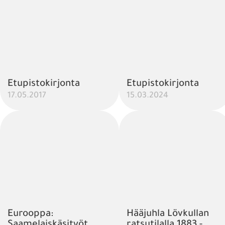
Etupistokirjonta
Etupistokirjonta
17.05.2017
15.03.2024
Eurooppa:
Hääjuhla Lövkullan
Saamelaiskäsityöt
ratsutilalla 1883 -