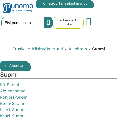
Kirjaudu tai rekisteröidy
Tarkennettu
haku
Etusivu
»
Käsityökulttuuri
»
Alueittain
»
Suomi
← Alueittain
Suomi
Itä-Suomi
Ahvenanmaa
Pohjois-Suomi
Etelä-Suomi
Länsi-Suomi
Keski-Suomi