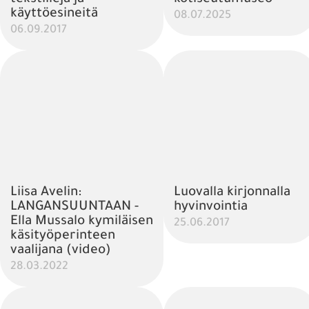
käyttöesineitä
08.07.2025
06.09.2017
Liisa Avelin:
Luovalla kirjonnalla
LANGANSUUNTAAN -
hyvinvointia
Ella Mussalo kymiläisen
25.06.2017
käsityöperinteen
vaalijana (video)
28.03.2022