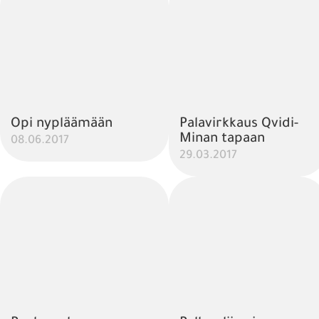
Opi nypläämään
Palavirkkaus Qvidi-
Minan tapaan
08.06.2017
29.03.2017