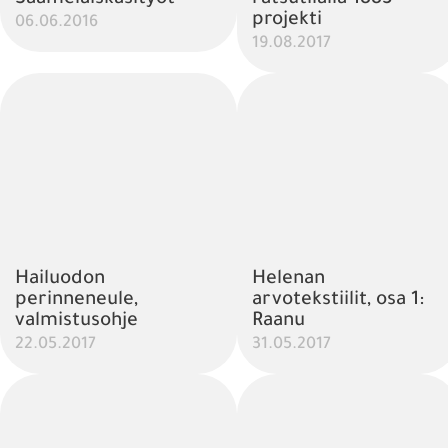
projekti
06.06.2016
19.08.2017
Hailuodon
Helenan
perinneneule,
arvotekstiilit, osa 1:
valmistusohje
Raanu
22.05.2017
31.05.2017