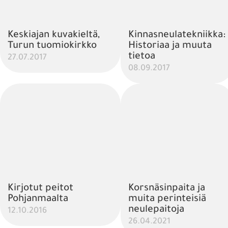
Keskiajan kuvakieltä,
Kinnasneulatekniikka:
Turun tuomiokirkko
Historiaa ja muuta
tietoa
27.07.2017
08.09.2017
Kirjotut peitot
Korsnäsinpaita ja
Pohjanmaalta
muita perinteisiä
neulepaitoja
12.10.2016
26.04.2021