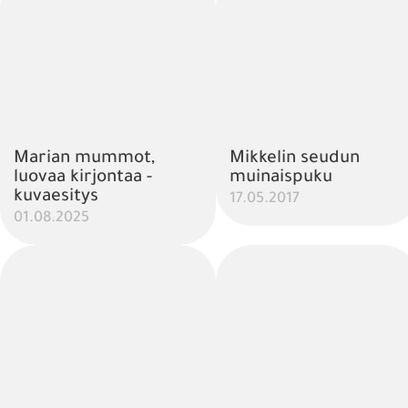
Marian mummot,
Mikkelin seudun
luovaa kirjontaa -
muinaispuku
kuvaesitys
17.05.2017
01.08.2025