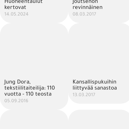
Huoneentaulut
Joutsenon
kertovat
revinnäinen
14.05.2024
08.03.2017
Jung Dora,
Kansallispukuihin
tekstiilitaiteilija: 110
liittyvää sanastoa
vuotta - 110 teosta
13.03.2017
05.09.2016