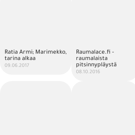
Ratia Armi; Marimekko,
Raumalace.fi -
tarina alkaa
raumalaista
pitsinnypläystä
09.06.2017
08.10.2016