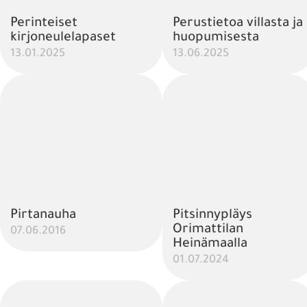
Perinteiset
Perustietoa villasta ja
kirjoneulelapaset
huopumisesta
13.01.2025
13.06.2025
Pirtanauha
Pitsinnypläys
Orimattilan
07.06.2016
Heinämaalla
01.07.2024