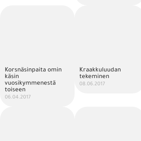
Korsnäsinpaita omin
Kraakkuluudan
käsin
tekeminen
vuosikymmenestä
08.06.2017
toiseen
06.04.2017