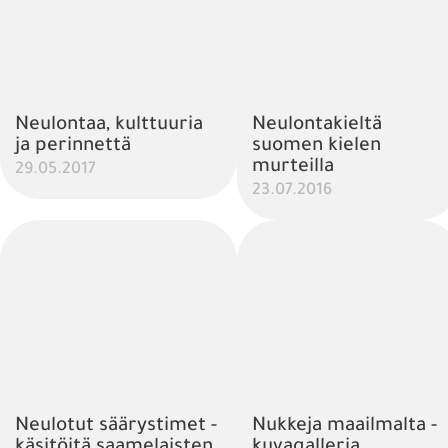
Neulontaa, kulttuuria
Neulontakieltä
ja perinnettä
suomen kielen
murteilla
29.05.2017
23.07.2016
Neulotut säärystimet -
Nukkeja maailmalta -
käsitöitä saamelaisten
kuvagalleria