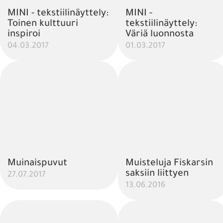
MINI - tekstiilinäyttely:
MINI -
Toinen kulttuuri
tekstiilinäyttely:
inspiroi
Väriä luonnosta
04.03.2017
01.03.2017
Muinaispuvut
Muisteluja Fiskarsin
saksiin liittyen
27.07.2017
13.06.2016