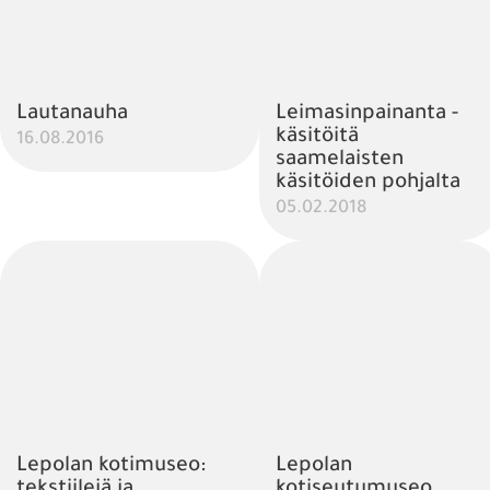
Lautanauha
Leimasinpainanta -
käsitöitä
16.08.2016
saamelaisten
käsitöiden pohjalta
05.02.2018
Lepolan kotimuseo:
Lepolan
tekstiilejä ja
kotiseutumuseo