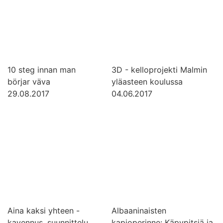
10 steg innan man
3D - kelloprojekti Malmin
börjar väva
yläasteen koulussa
29.08.2017
04.06.2017
Aina kaksi yhteen -
Albaaninaisten
kavennus, suunnittelu
kapioperinne: Käpypitsiä ja