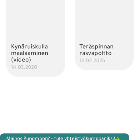
Kynäruiskulla
Teräspinnan
maalaaminen
rasvapoltto
(video)
12.02.2026
14.03.2020
Mainos Punomoon? - tule yhteistyökumppaniksi!