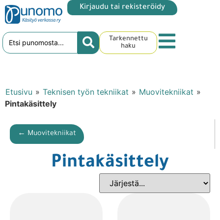
Kirjaudu tai rekisteröidy
Tarkennettu
haku
Etusivu
»
Teknisen työn tekniikat
»
Muovitekniikat
»
Pintakäsittely
← Muovitekniikat
Pintakäsittely